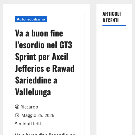
ARTICOLI
Automobilismo
RECENTI
Va a buon fine
Lavoro.
l’esordio nel GT3
Venezia
(PD):
Sprint per Axcil
“Depositato
Jefferies e Rawad
ddl all’ARS
per
Sarieddine a
valorizzare
le imprese
Vallelunga
domestiche”
Riccardo
Pergusa si
prepara alla
Maggio 25, 2026
“Notte
5 minuti letti
dell’Assunta”: