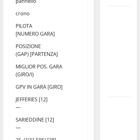
pannello
Pergusa si
crono
prepara alla
PILOTA
“Notte
[NUMERO GARA]
dell’Assunta”:
il 14 agosto
POSIZIONE
musica,
(GAP) [PARTENZA]
spettacolo,
MIGLIOR POS. GARA
gastronomia
(GIRO/I)
e una
sorpresa di
GPV IN GARA [GIRO]
mezzanotte.
JEFFERIES [12]
Sanità: Non
—
riconosciuto
il Buono
SARIEDDINE [12]
Pasto:
—
sindacato