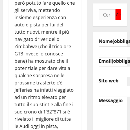
però potuto fare quello che
gli serviva, mettendo
Ricerca
insieme esperienza con
per:
auto e pista per lui del
tutto nuovi, mentre il più
navigato driver dello
Nome
(obblig
Zimbabwe (che il tricolore
GT3 invece lo conosce
bene) ha mostrato che il
Email
(obbliga
potenziale per dare vita a
qualche sorpresa nelle
Sito web
prossime trasferte c’è.
Jefferies ha infatti viaggiato
ad un ritmo elevato per
Messaggio
tutto il suo stint e alla fine il
suo crono di 1’32″871 si è
rivelato il migliore di tutte
le Audi oggi in pista,