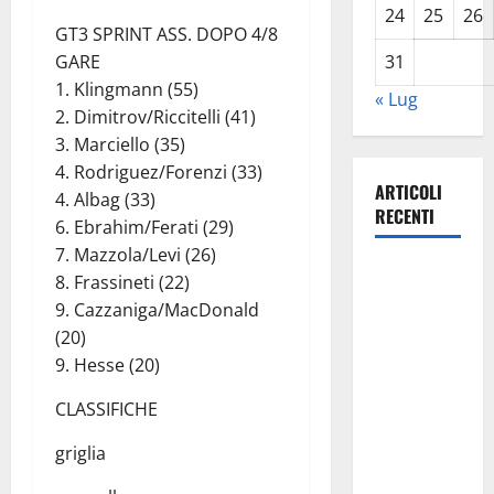
24
25
26
GT3 SPRINT ASS. DOPO 4/8
GARE
31
1. Klingmann (55)
« Lug
2. Dimitrov/Riccitelli (41)
3. Marciello (35)
4. Rodriguez/Forenzi (33)
ARTICOLI
4. Albag (33)
RECENTI
6. Ebrahim/Ferati (29)
7. Mazzola/Levi (26)
Lavoro.
8. Frassineti (22)
Venezia
9. Cazzaniga/MacDonald
(PD):
(20)
“Depositato
9. Hesse (20)
ddl all’ARS
CLASSIFICHE
per
valorizzare
griglia
le imprese
domestiche”