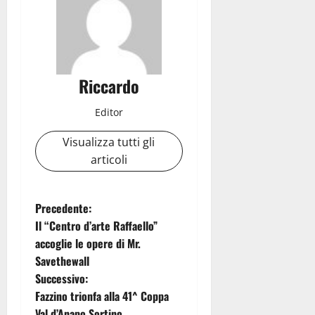
Riccardo
Editor
Visualizza tutti gli
articoli
N
Precedente:
Il “Centro d’arte Raffaello”
a
accoglie le opere di Mr.
Savethewall
v
Successivo:
i
Fazzino trionfa alla 41^ Coppa
Val d’Anapo Sortino