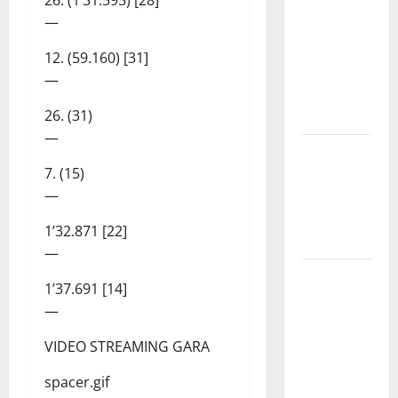
26. (1’31.595) [28]
Nursind
—
avvia una
vertenza a
12. (59.160) [31]
Asp e Oasi
—
Maria SS
26. (31)
Troina
—
Giornata di
7. (15)
vigilia per il
—
23° Rally
Tirreno
1’32.871 [22]
Messina
—
Automobilismo
1’37.691 [14]
– Si
—
chiuderanno
il 19 agosto
VIDEO STREAMING GARA
le iscrizioni
spacer.gif
al 6°