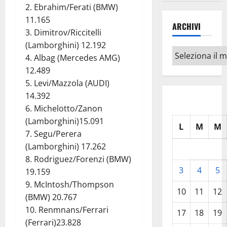
2. Ebrahim/Ferati (BMW)
11.165
ARCHIVI
3. Dimitrov/Riccitelli
(Lamborghini) 12.192
Archivi
4. Albag (Mercedes AMG)
12.489
5. Levi/Mazzola (AUDI)
14.392
6. Michelotto/Zanon
(Lamborghini)15.091
L
M
M
7. Segu/Perera
(Lamborghini) 17.262
8. Rodriguez/Forenzi (BMW)
3
4
5
19.159
9. McIntosh/Thompson
10
11
12
(BMW) 20.767
10. Renmnans/Ferrari
17
18
19
(Ferrari)23.828