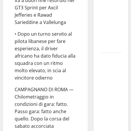
Va a buon fine l’esordio nel
il 14 agosto
GT3 Sprint per Axcil
musica,
Jefferies e Rawad
spettacolo,
Sarieddine a Vallelunga
gastronomia
e una
• Dopo un turno servito al
sorpresa di
pilota libanese per fare
mezzanotte.
esperienza, il driver
africano ha dato fiducia alla
Sanità: Non
squadra con un ritmo
riconosciuto
molto elevato, in scia al
il Buono
vincitore odierno
Pasto:
sindacato
CAMPAGNANO DI ROMA —
Nursind
Chilometraggio in
avvia una
condizioni di gara: fatto.
vertenza a
Passo gara: fatto anche
Asp e Oasi
quello. Dopo la corsa del
Maria SS
sabato accorciata