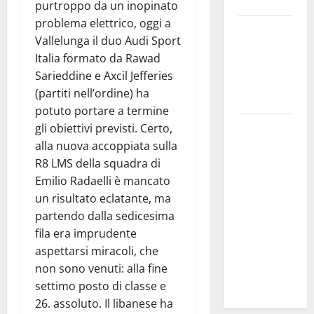
Troina
purtroppo da un inopinato
problema elettrico, oggi a
Giornata di
Vallelunga il duo Audi Sport
vigilia per il
Italia formato da Rawad
23° Rally
Sarieddine e Axcil Jefferies
Tirreno
(partiti nell’ordine) ha
Messina
potuto portare a termine
Automobilismo
gli obiettivi previsti. Certo,
– Si
alla nuova accoppiata sulla
chiuderanno
R8 LMS della squadra di
il 19 agosto
Emilio Radaelli è mancato
le iscrizioni
un risultato eclatante, ma
al 6°
partendo dalla sedicesima
Slalom
fila era imprudente
Città di
aspettarsi miracoli, che
Alessandria
non sono venuti: alla fine
della Rocca
settimo posto di classe e
26. assoluto. Il libanese ha