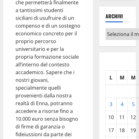
che permetterà finalmente
a tantissimi studenti
ARCHIVI
siciliani di usufruire di un
compenso e di un sostegno
Archivi
economico concreto per il
proprio percorso
universitario e per la
propria formazione sociale
all’interno del contesto
accademico. Sapere che i
L
M
M
nostri giovani,
specialmente quelli
provenienti dalla nostra
realtà di Enna, potranno
3
4
5
accedere a risorse fino a
10
11
12
10.000 euro senza bisogno
di firme di garanzia o
17
18
19
fideiussioni da parte dei