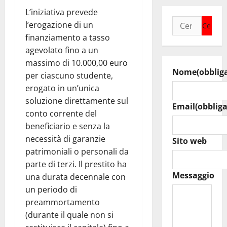
L’iniziativa prevede
Ricerca
l’erogazione di un
per:
finanziamento a tasso
agevolato fino a un
massimo di 10.000,00 euro
Nome
(obblig
per ciascuno studente,
erogato in un’unica
soluzione direttamente sul
Email
(obbliga
conto corrente del
beneficiario e senza la
necessità di garanzie
Sito web
patrimoniali o personali da
parte di terzi. Il prestito ha
Messaggio
una durata decennale con
un periodo di
preammortamento
(durante il quale non si