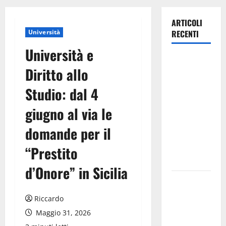
ARTICOLI
Università
RECENTI
Università e
Lavoro.
Diritto allo
Venezia
(PD):
Studio: dal 4
“Depositato
giugno al via le
ddl all’ARS
per
domande per il
valorizzare
le imprese
“Prestito
domestiche”
d’Onore” in Sicilia
Pergusa si
prepara alla
Riccardo
“Notte
Maggio 31, 2026
dell’Assunta”: