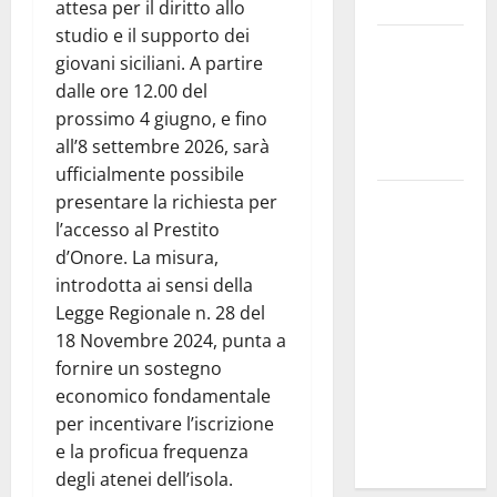
Troina
attesa per il diritto allo
studio e il supporto dei
Giornata di
giovani siciliani. A partire
vigilia per il
dalle ore 12.00 del
23° Rally
prossimo 4 giugno, e fino
Tirreno
all’8 settembre 2026, sarà
Messina
ufficialmente possibile
Automobilismo
presentare la richiesta per
– Si
l’accesso al Prestito
chiuderanno
d’Onore. La misura,
il 19 agosto
introdotta ai sensi della
le iscrizioni
Legge Regionale n. 28 del
al 6°
18 Novembre 2024, punta a
Slalom
fornire un sostegno
Città di
economico fondamentale
Alessandria
per incentivare l’iscrizione
della Rocca
e la proficua frequenza
degli atenei dell’isola.