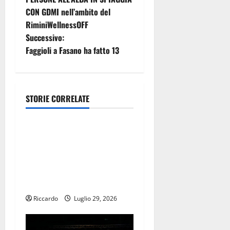
CON GDMI nell’ambito del
v
RiminiWellnessOFF
i
Successivo:
Faggioli a Fasano ha fatto 13
g
a
STORIE CORRELATE
z
Università
i
Futuro Nazionale: Enna città
o
universitaria –
localizzazione di facoltà
n
universitarie ad Enna Alta,
nel centro della Città.
e
Riccardo
Luglio 29, 2026
a