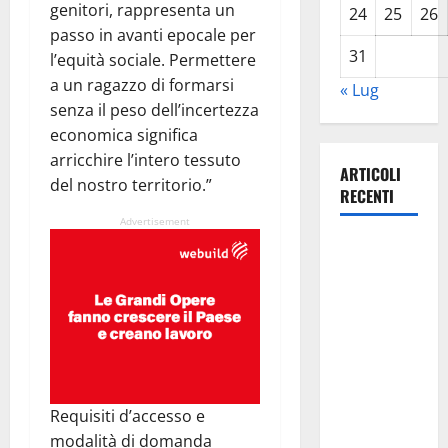
genitori, rappresenta un
24
25
26
passo in avanti epocale per
31
l’equità sociale. Permettere
a un ragazzo di formarsi
« Lug
senza il peso dell’incertezza
economica significa
arricchire l’intero tessuto
ARTICOLI
del nostro territorio.”
RECENTI
Advertisement
Lavoro.
Venezia
(PD):
“Depositato
ddl all’ARS
per
valorizzare
Requisiti d’accesso e
le imprese
modalità di domanda
domestiche”