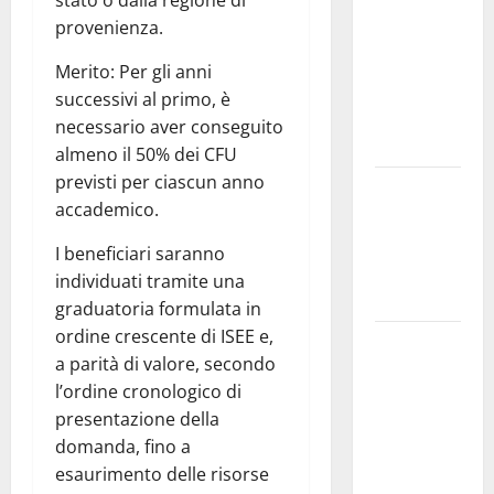
Nursind
provenienza.
avvia una
vertenza a
Merito: Per gli anni
Asp e Oasi
successivi al primo, è
Maria SS
necessario aver conseguito
Troina
almeno il 50% dei CFU
previsti per ciascun anno
Giornata di
accademico.
vigilia per il
23° Rally
I beneficiari saranno
Tirreno
individuati tramite una
Messina
graduatoria formulata in
ordine crescente di ISEE e,
Automobilismo
a parità di valore, secondo
– Si
l’ordine cronologico di
chiuderanno
presentazione della
il 19 agosto
domanda, fino a
le iscrizioni
esaurimento delle risorse
al 6°