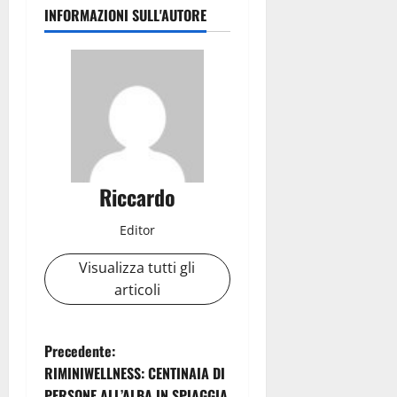
INFORMAZIONI SULL'AUTORE
Riccardo
Editor
Visualizza tutti gli
articoli
N
Precedente:
RIMINIWELLNESS: CENTINAIA DI
a
PERSONE ALL’ALBA IN SPIAGGIA