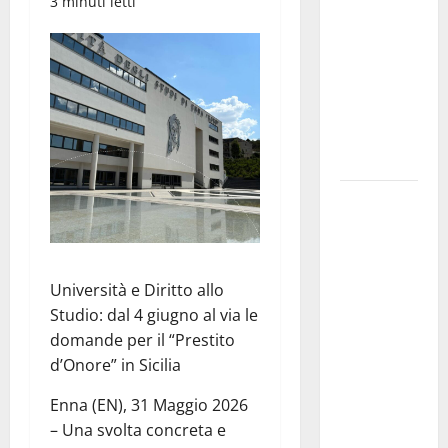
3 minuti letti
il 14 agosto
musica,
spettacolo,
gastronomia
e una
sorpresa di
mezzanotte.
Sanità: Non
riconosciuto
il Buono
Pasto:
Università e Diritto allo
sindacato
Studio: dal 4 giugno al via le
Nursind
domande per il “Prestito
avvia una
d’Onore” in Sicilia
vertenza a
Asp e Oasi
Enna (EN), 31 Maggio 2026
Maria SS
– Una svolta concreta e