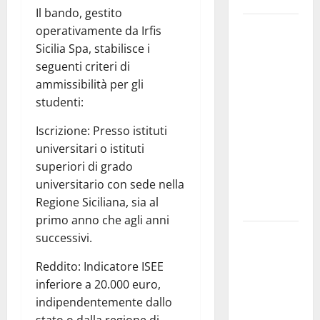
Il bando, gestito
Pergusa si
operativamente da Irfis
prepara alla
Sicilia Spa, stabilisce i
“Notte
seguenti criteri di
dell’Assunta”:
ammissibilità per gli
il 14 agosto
studenti:
musica,
Iscrizione: Presso istituti
spettacolo,
universitari o istituti
gastronomia
superiori di grado
e una
universitario con sede nella
sorpresa di
Regione Siciliana, sia al
mezzanotte.
primo anno che agli anni
Sanità: Non
successivi.
riconosciuto
Reddito: Indicatore ISEE
il Buono
inferiore a 20.000 euro,
Pasto:
indipendentemente dallo
sindacato
stato o dalla regione di