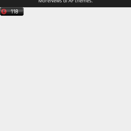
MoreNews
di AF themes.