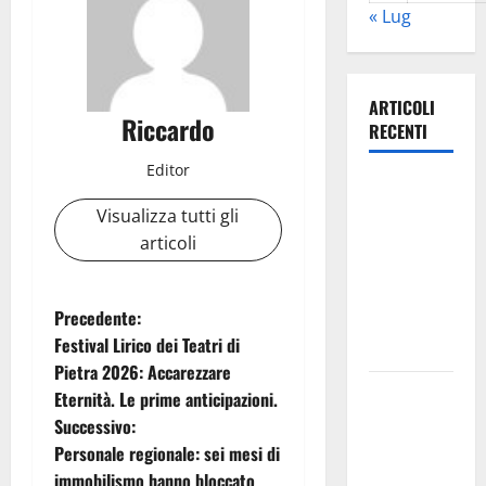
« Lug
ARTICOLI
Riccardo
RECENTI
Editor
Archivio di
Stato: 𝐀
Visualizza tutti gli
𝐂𝐞𝐧𝐭𝐮𝐫𝐢𝐩𝐞
articoli
𝐥’𝐚𝐜𝐪𝐮𝐚
𝐝𝐢𝐯𝐞𝐧𝐭𝐚 𝐮𝐧
N
Precedente:
𝐩𝐫𝐨𝐠𝐞𝐭𝐭𝐨 𝐝𝐢
Festival Lirico dei Teatri di
𝐟𝐮𝐭𝐮𝐫𝐨
a
Pietra 2026: Accarezzare
All’ennese
Eternità. Le prime anticipazioni.
v
Cinzia
Successivo:
Longo il
i
Personale regionale: sei mesi di
Premio
immobilismo hanno bloccato