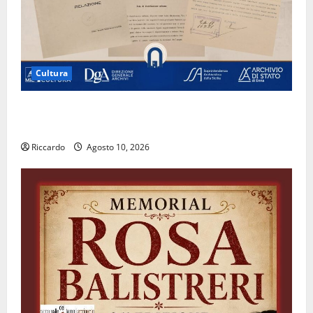
Cultura
Archivio di Stato: 𝐀 𝐂𝐞𝐧𝐭𝐮𝐫𝐢𝐩𝐞 𝐥’𝐚𝐜𝐪𝐮𝐚 𝐝𝐢𝐯𝐞𝐧𝐭𝐚 𝐮𝐧
𝐩𝐫𝐨𝐠𝐞𝐭𝐭𝐨 𝐝𝐢 𝐟𝐮𝐭𝐮𝐫𝐨
Riccardo
Agosto 10, 2026