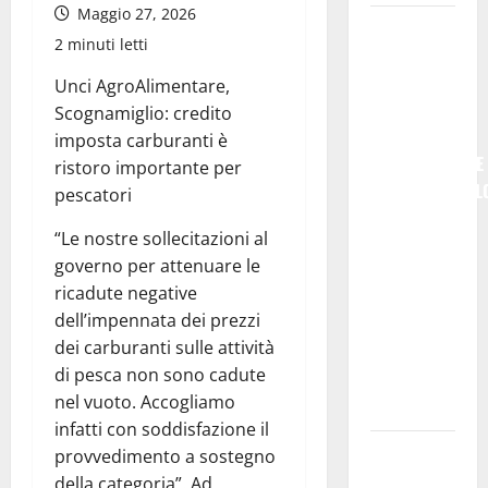
Maggio 27, 2026
Giuseppe
2 minuti letti
Germanà:
RIPARTIRE
Unci AgroAlimentare,
DA STURZO,
Scognamiglio: credito
NON
imposta carburanti è
SEMPLICEMENTE
ristoro importante per
COMMEMORARL
pescatori
### Corpi
“Le nostre sollecitazioni al
intermedi e
governo per attenuare le
Terzo
ricadute negative
Settore
dell’impennata dei prezzi
come
dei carburanti sulle attività
infrastruttura
di pesca non sono cadute
democratica
nel vuoto. Accogliamo
del Paese
infatti con soddisfazione il
Futuro
provvedimento a sostegno
Nazionale
della categoria”. Ad