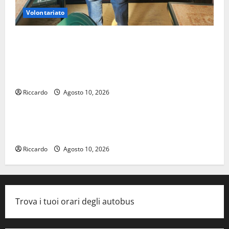
Volontariato
Giuseppe Germanà: RIPARTIRE DA STURZO, NON
SEMPLICEMENTE COMMEMORARLO ### Corpi
intermedi e Terzo Settore come infrastruttura
democratica del Paese
Riccardo
Agosto 10, 2026
Viabilità
Futuro Nazionale Enna: informazione sui lavori della
Strada Panoramica
Riccardo
Agosto 10, 2026
Trova i tuoi orari degli autobus