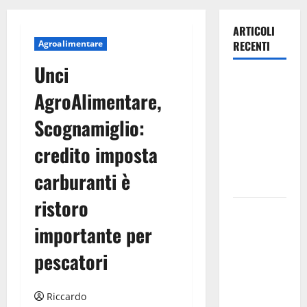
ARTICOLI
Agroalimentare
RECENTI
Unci
Archivio di
AgroAlimentare,
Stato: 𝐀
𝐂𝐞𝐧𝐭𝐮𝐫𝐢𝐩𝐞
Scognamiglio:
𝐥’𝐚𝐜𝐪𝐮𝐚
credito imposta
𝐝𝐢𝐯𝐞𝐧𝐭𝐚 𝐮𝐧
𝐩𝐫𝐨𝐠𝐞𝐭𝐭𝐨 𝐝𝐢
carburanti è
𝐟𝐮𝐭𝐮𝐫𝐨
ristoro
All’ennese
Cinzia
importante per
Longo il
pescatori
Premio
Rosa
Balistreri
Riccardo