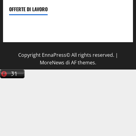
OFFERTE DI LAVORO
Il Centro La Diagnostica di Catenanuova ricerca un
tecnico sanitario di radiologia medica
a Enna
Copyright EnnaPress© All rights reserved.
|
MoreNews
di AF themes.