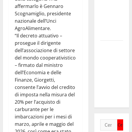
Enna:
affermarlo è Gennaro
informazione
Scognamiglio, presidente
sui lavori
nazionale dell’Unci
della Strada
AgroAlimentare.
Panoramica
“Il decreto attuativo –
prosegue il dirigente
Niccolò
dell’associazione di settore
Palmeri, il
del mondo cooperativistico
patriota
– firmato dal ministro
dimenticato
dell’Economia e delle
che sognò
Finanze, Giorgetti,
una Sicilia
consente l’avvio del credito
indipendente
di imposta nella misura del
e moderna
20% per l’acquisto di
carburante per le
imbarcazioni per i mesi di
Ricerca
marzo, aprile e maggio del
per:
2026, così come era stato