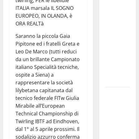
twirling, PER le libellule
convocazione
ITALIA marsala IL SOGNO
urgente del
EUROPEO, IN OLANDA, è
Consiglio
ORA REALTà
comunale di
Enna:
Saranno la piccola Gaia
«Dopo gli
Pipitone ed i fratelli Greta e
allarmismi,
Leo De Marco (tutti reduci
confronto
da un brillante Campionato
pubblico su
italiano Specialità tecniche,
atti e dati
ospite a Siena) a
progettuali»
rappresentare la società
lilybetana capitanata dal
Pasquasia,
tecnico federale FITw Giulia
Colianni: «Il
Mirabile all’European
presidente
Technical Championship di
del
Twirling IBTF ad Eindhoven,
Consiglio
dal 1° al 5 aprile prossimi. Il
Comunale
sodalizio azzurro conferma