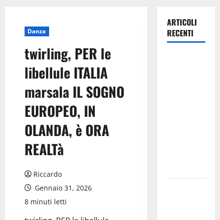
ARTICOLI
Danza
RECENTI
twirling, PER le
TRIONFO
libellule ITALIA
ASSOLUTO
A
marsala IL SOGNO
TAORMINA:
EUROPEO, IN
UN
NABUCCO
OLANDA, è ORA
IMMORTALE
ACCENDE IL
REALTà
TEATRO
ANTICO
Riccardo
Pasquasia,
Gennaio 31, 2026
il Mpa
8 minuti letti
chiede la