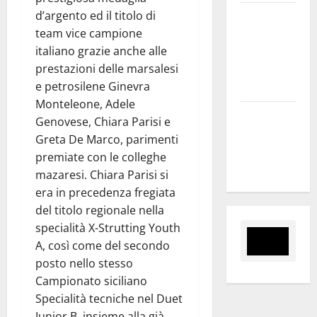
d’argento ed il titolo di
Inizia la
team vice campione
notte del
italiano grazie anche alle
23° Rally
prestazioni delle marsalesi
Tirreno
e petrosilene Ginevra
Messina
Monteleone, Adele
Assoro il 9
Genovese, Chiara Parisi e
agosto
Greta De Marco, parimenti
raduno
premiate con le colleghe
bandistico
mazaresi. Chiara Parisi si
era in precedenza fregiata
del titolo regionale nella
specialità X-Strutting Youth
A, così come del secondo
posto nello stesso
Campionato siciliano
Specialità tecniche nel Duet
Junior B, insieme alla già