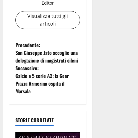
Editor
Visualizza tutti gli
articoli
N
Precedente:
San Giuseppe Jato accoglie una
a
delegazione di magistrati cileni
Successivo:
v
Calcio a 5 serie A2: la Gear
i
Piazza Armerina ospita il
Marsala
g
a
STORIE CORRELATE
z
i