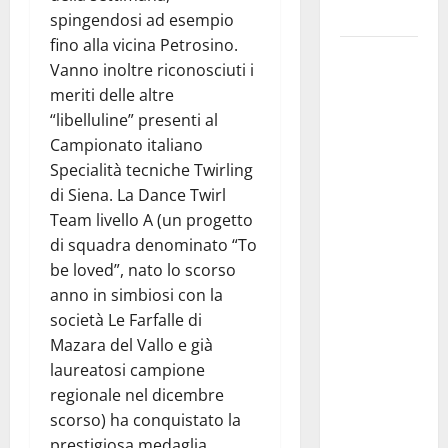
progettuali»
spingendosi ad esempio
fino alla vicina Petrosino.
Pasquasia,
Vanno inoltre riconosciuti i
Colianni: «Il
meriti delle altre
presidente
“libelluline” presenti al
del
Campionato italiano
Consiglio
Specialità tecniche Twirling
Comunale
di Siena. La Dance Twirl
studi gli
Team livello A (un progetto
atti, nessun
di squadra denominato “To
ampliamento
be loved”, nato lo scorso
della
anno in simbiosi con la
capsula,
società Le Farfalle di
solo la
Mazara del Vallo e già
bonifica
laureatosi campione
dell’amianto
regionale nel dicembre
presente
scorso) ha conquistato la
nel sito»
prestigiosa medaglia