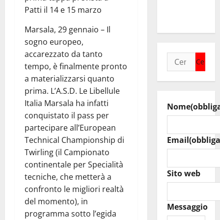
raduno
Patti il 14 e 15 marzo
bandistico
Marsala, 29 gennaio – Il
sogno europeo,
accarezzato da tanto
Ricerca
tempo, è finalmente pronto
per:
a materializzarsi quanto
prima. L’A.S.D. Le Libellule
Italia Marsala ha infatti
Nome
(obblig
conquistato il pass per
partecipare all’European
Technical Championship di
Email
(obbliga
Twirling (il Campionato
continentale per Specialità
Sito web
tecniche, che metterà a
confronto le migliori realtà
del momento), in
Messaggio
programma sotto l’egida