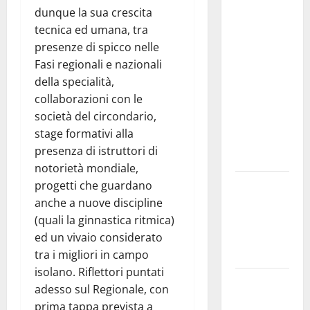
studi gli
dunque la sua crescita
atti, nessun
tecnica ed umana, tra
ampliamento
presenze di spicco nelle
della
Fasi regionali e nazionali
capsula,
della specialità,
solo la
collaborazioni con le
bonifica
società del circondario,
dell’amianto
stage formativi alla
presente
presenza di istruttori di
nel sito»
notorietà mondiale,
Inizia la
progetti che guardano
notte del
anche a nuove discipline
23° Rally
(quali la ginnastica ritmica)
Tirreno
ed un vivaio considerato
Messina
tra i migliori in campo
isolano. Riflettori puntati
Assoro il 9
adesso sul Regionale, con
agosto
prima tappa prevista a