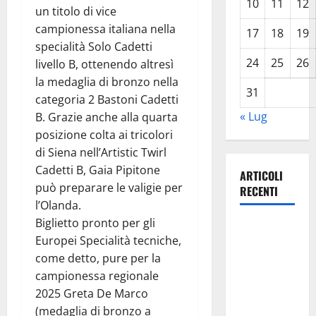
10
11
12
un titolo di vice
campionessa italiana nella
17
18
19
specialità Solo Cadetti
24
25
26
livello B, ottenendo altresì
la medaglia di bronzo nella
31
categoria 2 Bastoni Cadetti
« Lug
B. Grazie anche alla quarta
posizione colta ai tricolori
di Siena nell’Artistic Twirl
Cadetti B, Gaia Pipitone
ARTICOLI
può preparare le valigie per
RECENTI
l’Olanda.
Biglietto pronto per gli
TRIONFO
Europei Specialità tecniche,
ASSOLUTO
come detto, pure per la
A
campionessa regionale
TAORMINA:
2025 Greta De Marco
UN
(medaglia di bronzo a
NABUCCO