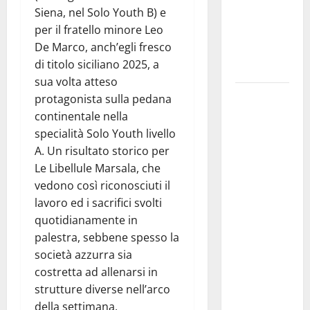
Siena, nel Solo Youth B) e
IMMORTALE
per il fratello minore Leo
ACCENDE IL
De Marco, anch’egli fresco
TEATRO
di titolo siciliano 2025, a
ANTICO
sua volta atteso
Pasquasia,
protagonista sulla pedana
il Mpa
continentale nella
chiede la
specialità Solo Youth livello
convocazione
A. Un risultato storico per
urgente del
Le Libellule Marsala, che
Consiglio
vedono così riconosciuti il
comunale di
lavoro ed i sacrifici svolti
Enna:
quotidianamente in
«Dopo gli
palestra, sebbene spesso la
allarmismi,
società azzurra sia
confronto
costretta ad allenarsi in
pubblico su
strutture diverse nell’arco
atti e dati
della settimana,