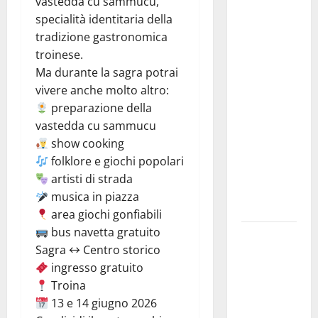
vastedda cu sammucu,
Previsioni
specialità identitaria della
Meteo
tradizione gastronomica
Enna: Nuova
troinese.
probabilità
Ma durante la sagra potrai
di
vivere anche molto altro:
temporali
preparazione della
pomeridiani.
vastedda cu sammucu
Temperature
show cooking
stabili, due
folklore e giochi popolari
gradi circa
artisti di strada
sopra
musica in piazza
media.
area giochi gonfiabili
bus navetta gratuito
Il sindaco di
Sagra
↔️
Centro storico
Enna
ingresso gratuito
Mirello
Troina
Crisafulli
13 e 14 giugno 2026
incontra il