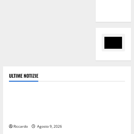
tra i due
territori”
ULTIME NOTIZIE
Ambiente
Pasquasia, Giuseppe Carta: “Al rientro dei lavori
parlamentari, urgente audizione in Commissione
Ambiente, servono chiarezza e atti, non allarmismi e
speculazioni politiche”
Riccardo
Agosto 9, 2026