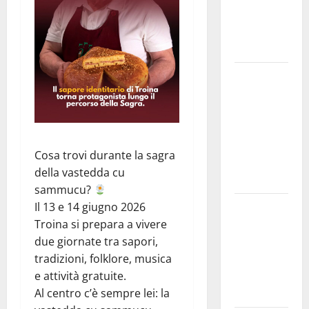
e
speculazioni
politiche”
Pasquasia:
uno dei più
grandi
“Buchi
Neri” della
Cosa trovi durante la sagra
Regione
della vastedda cu
Sicilia
sammucu?
Enna questa
Il 13 e 14 giugno 2026
sera al
Troina si prepara a vivere
piazzale
due giornate tra sapori,
Euno “Il
tradizioni, folklore, musica
Barbiere di
e attività gratuite.
Siviglia”
Al centro c’è sempre lei: la