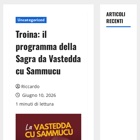
ARTICOLI
Uncategorized
RECENTI
Troina: il
Pasquasia,
programma della
Giuseppe
Carta: “Al
Sagra da Vastedda
rientro dei
cu Sammucu
lavori
parlamentari,
urgente
Riccardo
audizione in
Giugno 10, 2026
Commissione
1 minuti di lettura
Ambiente,
servono
chiarezza e
atti, non
allarmismi