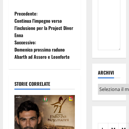
N
Precedente:
Continua l’impegno verso
a
l’inclusione per la Project Diver
Enna
v
Successivo:
i
Domenica prossima raduno
Abarth ad Assoro e Leonforte
g
ARCHIVI
a
STORIE CORRELATE
z
Archivi
i
o
n