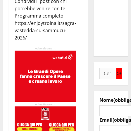
Condividi il post con chi
collega di
potrebbe venire con te.
Caltanissetta
Programma completo:
Walter
https://enjoytroina.it/sagra-
Tesauro
vastedda-cu-sammucu-
“Sinergia
2026/
tra i due
territori”
Advertisement
Ricerca
per:
Nome
(obblig
Advertisement
Email
(obbliga