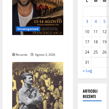
L
M
M
e
a
3
4
5
r
Uncategorized
10
11
12
t
Piazza Armerina: il 13 e 14
17
18
19
i
agosto il Palio dei Normanni
24
25
26
c
Riccardo
Agosto 3, 2026
31
o
« Lug
l
o
ARTICOLI
RECENTI
Pasquasia,