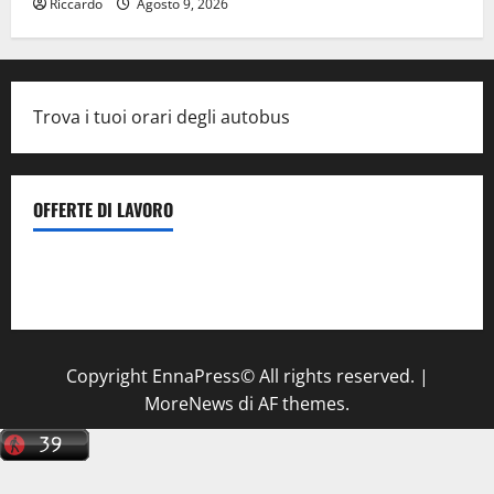
Riccardo
Agosto 9, 2026
Trova i tuoi orari degli autobus
OFFERTE DI LAVORO
Il Centro La Diagnostica di Catenanuova ricerca un
tecnico sanitario di radiologia medica
a Enna
Copyright EnnaPress© All rights reserved.
|
MoreNews
di AF themes.