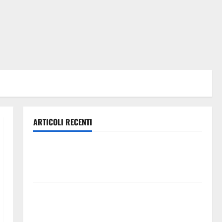
ARTICOLI RECENTI
Caronia (Noi Moderati): “Basta valzer di poltrone, a
Palermo serve un programma per giovani e servizi
efficienti
POSTE ITALIANE: IN PROVINCIA DI ENNA CON
“SEGUIMI” LA CORRISPONDENZA VIENE IN VACANZA
CON TE