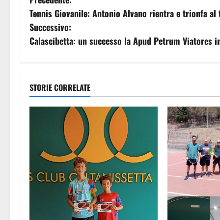
N
Tennis Giovanile: Antonio Alvano rientra e trionfa al
a
Successivo:
v
Calascibetta: un successo la Apud Petrum Viatores in
i
g
STORIE CORRELATE
a
z
i
o
n
e