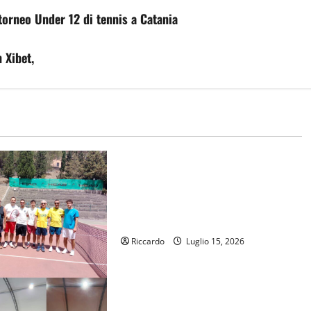
 torneo Under 12 di tennis a Catania
 Xibet,
tennis
Effetto Sinner sulla Sicilia:
diciottesima regione più tennistica
d’Italia, ma nessuna nel
Mezzogiorno schiera più giocatori
Riccardo
Luglio 15, 2026