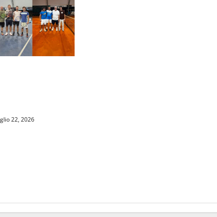
D3 MASCHILE
L TABELLONE
T TROINA e CT
di Tony Lucchese
glio 22, 2026