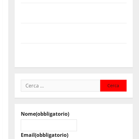
Temporale: a lavoro i volontari. Auto bloccata ad
Enna bassa
DEFINITO IL PROGRAMMA DELLA SETTIMA EDIZIONE
DEL MARZAMEMI CINEFEST
Salute, giunta regionale nomina Sabrina Cillia alla
direzione del Cefpas
Ricerca
per:
Nome
(obbligatorio)
Email
(obbligatorio)