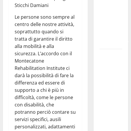
Sticchi Damiani
proroghi
scadenza o
Le persone sono sempre al
negherà a
centro delle nostre attività,
tanti
soprattutto quando si
ragazzi
tratta di garantire il diritto
un’opportunità”
alla mobilità e alla
sicurezza. L’accordo con il
Pergusa,
Montecatone
l’ex
Rehabilitation Institute ci
Caserma
darà la possibilità di fare la
rinasce:
differenza ed essere di
nasce
supporto a chi è più in
“Hope
difficoltà, come le persone
House –
con disabilità, che
Casa della
potranno perciò contare su
Speranza”,
servizi specifici, ausili
il nuovo
personalizzati, adattamenti
cuore della