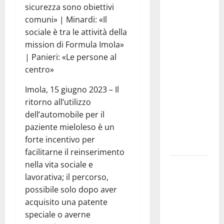
sicurezza sono obiettivi
solo 6
comuni» | Minardi: «Il
giorni per
sociale è tra le attività della
fare
mission di Formula Imola»
domanda.
| Panieri: «Le persone al
Marano
centro»
“Regione
proroghi
Imola, 15 giugno 2023 – Il
scadenza o
ritorno all’utilizzo
negherà a
dell’automobile per il
tanti
paziente mieloleso è un
ragazzi
forte incentivo per
un’opportunità”
facilitarne il reinserimento
nella vita sociale e
Pergusa,
lavorativa; il percorso,
l’ex
possibile solo dopo aver
Caserma
acquisito una patente
rinasce:
speciale o averne
nasce