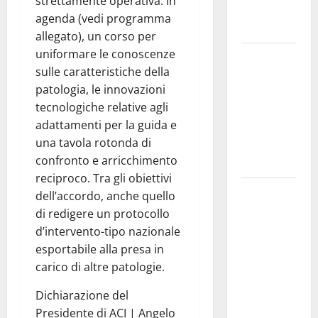
strettamente operativa. In
e crescita
agenda (vedi programma
professionale»
allegato), un corso per
uniformare le conoscenze
U.I.R. e
sulle caratteristiche della
CESFAT: al
patologia, le innovazioni
centro
tecnologiche relative agli
legalità,
adattamenti per la guida e
formazione
una tavola rotonda di
e valori
confronto e arricchimento
costituzionali
reciproco. Tra gli obiettivi
Voucher
dell’accordo, anche quello
sportivi,
di redigere un protocollo
solo 6
d’intervento-tipo nazionale
giorni per
esportabile alla presa in
fare
carico di altre patologie.
domanda.
Dichiarazione del
Marano
Presidente di ACI | Angelo
“Regione