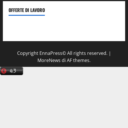
OFFERTE DI LAVORO
Il Centro La Diagnostica di Catenanuova ricerca un
tecnico sanitario di radiologia medica
a Enna
Copyright EnnaPress© All rights reserved.
|
MoreNews
di AF themes.