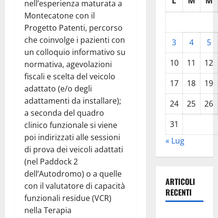
L
M
M
nell’esperienza maturata a
Montecatone con il
Progetto Patenti, percorso
che coinvolge i pazienti con
3
4
5
un colloquio informativo su
10
11
12
normativa, agevolazioni
fiscali e scelta del veicolo
17
18
19
adattato (e/o degli
adattamenti da installare);
24
25
26
a seconda del quadro
31
clinico funzionale si viene
poi indirizzati alle sessioni
« Lug
di prova dei veicoli adattati
(nel Paddock 2
dell’Autodromo) o a quelle
ARTICOLI
con il valutatore di capacità
RECENTI
funzionali residue (VCR)
nella Terapia
𝐄𝐒𝐓𝐀𝐓𝐄