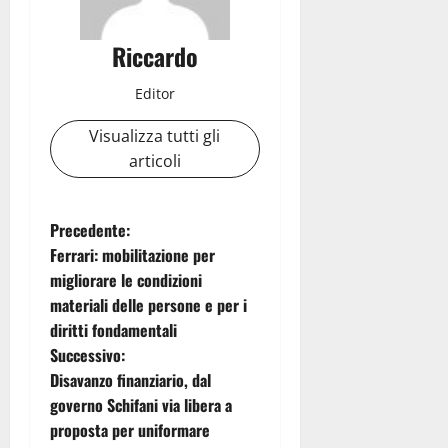
Riccardo
Editor
Visualizza tutti gli
articoli
N
Precedente:
Ferrari: mobilitazione per
a
migliorare le condizioni
materiali delle persone e per i
v
diritti fondamentali
i
Successivo:
Disavanzo finanziario, dal
g
governo Schifani via libera a
proposta per uniformare
a