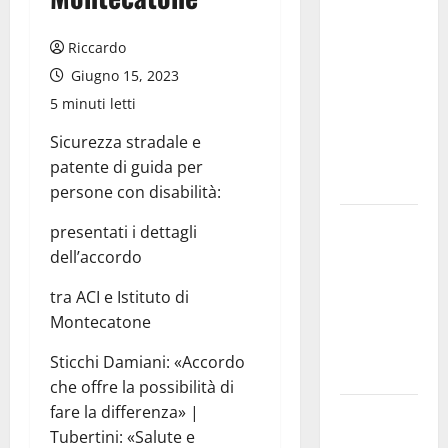
della
Regione
Riccardo
2026.
Giugno 15, 2023
Schifani:
5 minuti letti
«Favoriamo
pluralismo
Sicurezza stradale e
e crescita
patente di guida per
professionale»
persone con disabilità:
U.I.R. e
presentati i dettagli
CESFAT: al
dell’accordo
centro
tra ACI e Istituto di
legalità,
Montecatone
formazione
e valori
Sticchi Damiani: «Accordo
costituzionali
che offre la possibilità di
fare la differenza» |
Voucher
Tubertini: «Salute e
sportivi,