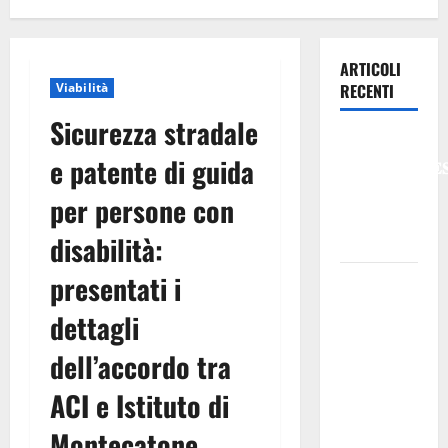
ARTICOLI
Viabilità
RECENTI
Sicurezza stradale
𝐄𝐒𝐓𝐀𝐓𝐄
e patente di guida
𝐑𝐄𝐆𝐀𝐋𝐁𝐔𝐓𝐄
𝟐𝟎𝟐𝟔 –
per persone con
𝐅𝐄𝐒𝐓𝐀 𝐃𝐈
disabilità:
𝐒𝐀𝐍 𝐕𝐈𝐓𝐎
presentati i
Editoria,
approvata
dettagli
la
graduatoria
dell’accordo tra
definitiva
ACI e Istituto di
dei
contributi
Montecatone