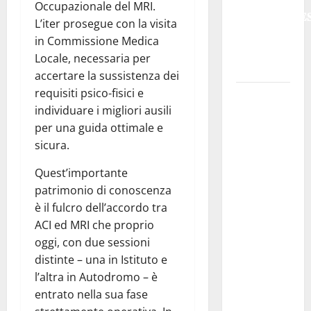
Occupazionale del MRI.
𝐑𝐄𝐆𝐀𝐋𝐁𝐔𝐓𝐄
L’iter prosegue con la visita
𝟐𝟎𝟐𝟔 –
in Commissione Medica
𝐅𝐄𝐒𝐓𝐀 𝐃𝐈
Locale, necessaria per
𝐒𝐀𝐍 𝐕𝐈𝐓𝐎
accertare la sussistenza dei
requisiti psico-fisici e
Editoria,
individuare i migliori ausili
approvata
per una guida ottimale e
la
sicura.
graduatoria
definitiva
Quest’importante
dei
patrimonio di conoscenza
contributi
è il fulcro dell’accordo tra
della
ACI ed MRI che proprio
Regione
oggi, con due sessioni
2026.
distinte – una in Istituto e
Schifani:
l’altra in Autodromo – è
«Favoriamo
entrato nella sua fase
pluralismo