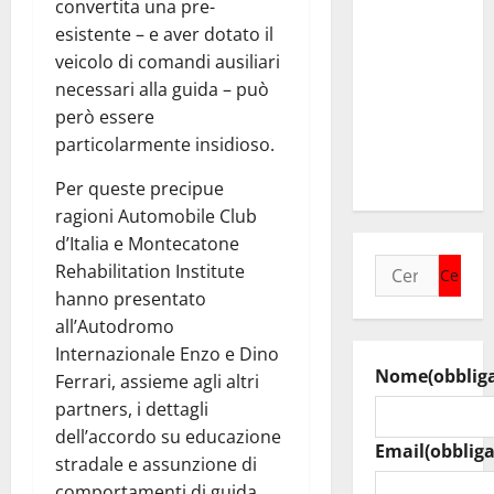
convertita una pre-
“Hope
esistente – e aver dotato il
House –
veicolo di comandi ausiliari
Casa della
necessari alla guida – può
Speranza”,
però essere
il nuovo
particolarmente insidioso.
cuore della
comunità
Per queste precipue
ragioni Automobile Club
d’Italia e Montecatone
Ricerca
Rehabilitation Institute
per:
hanno presentato
all’Autodromo
Internazionale Enzo e Dino
Nome
(obblig
Ferrari, assieme agli altri
partners, i dettagli
dell’accordo su educazione
Email
(obbliga
stradale e assunzione di
comportamenti di guida