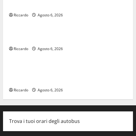
pluralismo e crescita professionale»
Riccardo
Agosto 6, 2026
legalità
U.I.R. e CESFAT: al centro legalità, formazione e
valori costituzionali
Riccardo
Agosto 6, 2026
economia
Voucher sportivi, solo 6 giorni per fare domanda.
Marano “Regione proroghi scadenza o negherà a
tanti ragazzi un’opportunità”
Riccardo
Agosto 6, 2026
Trova i tuoi orari degli autobus