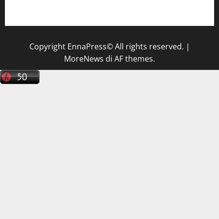
tecnico sanitario di radiologia medica
a Enna
Copyright EnnaPress© All rights reserved.
|
MoreNews
di AF themes.