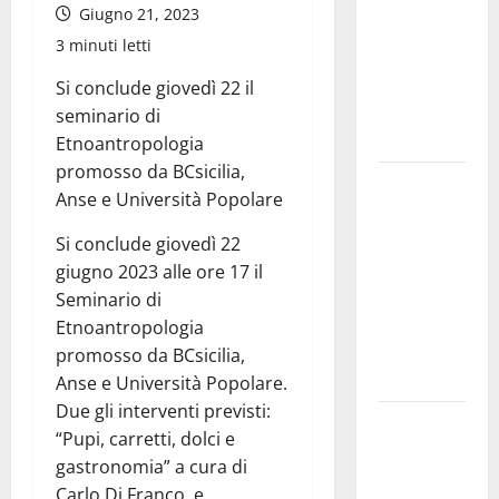
vicino al
Giugno 21, 2023
ritorno a
3 minuti letti
Leonforte
del trittico
Si conclude giovedì 22 il
del Giudizio
seminario di
Universale
Etnoantropologia
promosso da BCsicilia,
On Stefania
Anse e Università Popolare
Marino
“Politiche
Si conclude giovedì 22
per
giugno 2023 alle ore 17 il
l’agricoltura
Seminario di
senza una
Etnoantropologia
precisa
promosso da BCsicilia,
strategia”
Anse e Università Popolare.
Due gli interventi previsti:
Etna Valley.
“Pupi, carretti, dolci e
72 mln per
gastronomia” a cura di
servizio
Carlo Di Franco, e