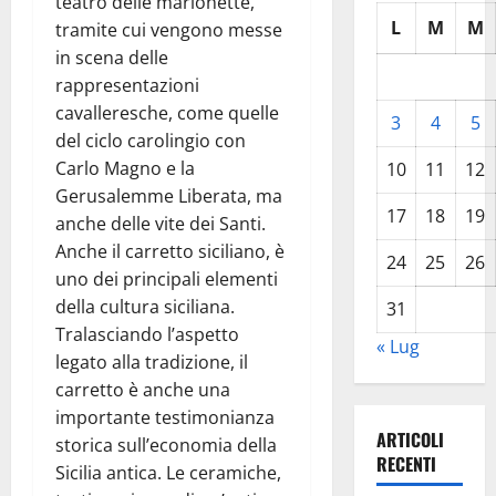
teatro delle marionette,
L
M
M
tramite cui vengono messe
in scena delle
rappresentazioni
cavalleresche, come quelle
3
4
5
del ciclo carolingio con
Carlo Magno e la
10
11
12
Gerusalemme Liberata, ma
17
18
19
anche delle vite dei Santi.
Anche il carretto siciliano, è
24
25
26
uno dei principali elementi
della cultura siciliana.
31
Tralasciando l’aspetto
« Lug
legato alla tradizione, il
carretto è anche una
importante testimonianza
ARTICOLI
storica sull’economia della
RECENTI
Sicilia antica. Le ceramiche,