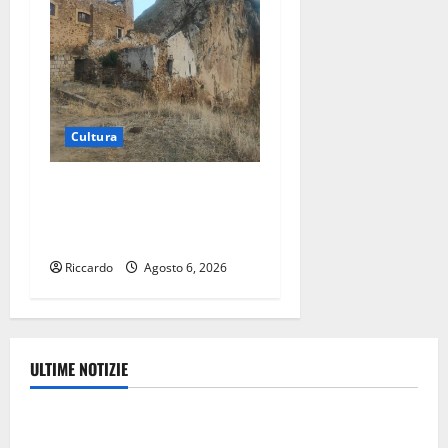
Cultura
Escursionisti degli Erei: il
Castello di Gresti continua a
crollare
Riccardo
Agosto 6, 2026
ULTIME NOTIZIE
Rally
Inizia la notte del 23° Rally Tirreno Messina