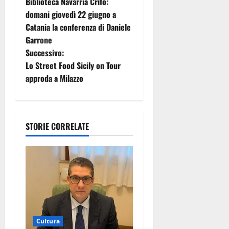
Biblioteca Navarria Crifò:
a
domani giovedì 22 giugno a
Catania la conferenza di Daniele
v
Garrone
i
Successivo:
Lo Street Food Sicily on Tour
g
approda a Milazzo
a
z
STORIE CORRELATE
i
o
n
e
Cultura
a