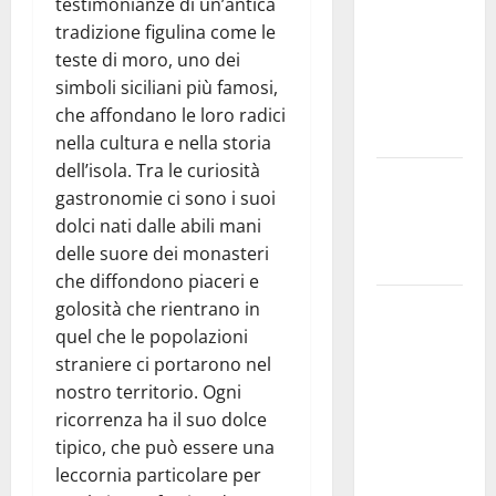
testimonianze di un’antica
Inizia la
tradizione figulina come le
notte del
teste di moro, uno dei
23° Rally
simboli siciliani più famosi,
Tirreno
che affondano le loro radici
Messina
nella cultura e nella storia
dell’isola. Tra le curiosità
Assoro il 9
gastronomie ci sono i suoi
agosto
dolci nati dalle abili mani
raduno
delle suore dei monasteri
bandistico
che diffondono piaceri e
On Fabio
golosità che rientrano in
Venezia
quel che le popolazioni
sempre più
straniere ci portarono nel
vicino al
nostro territorio. Ogni
ritorno a
ricorrenza ha il suo dolce
Leonforte
tipico, che può essere una
del trittico
leccornia particolare per