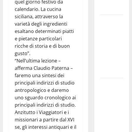
del Giudizio
quel giorno festivo da
Universale
calendario. La cucina
siciliana, attraverso la
On Stefania
varietà degli ingredienti
Marino
esaltano determinati piatti
“Politiche
e pietanze particolari
per
ricche di storia e di buon
l’agricoltura
gusto”.
senza una
“Nell’ultima lezione –
precisa
afferma Claudio Paterna –
strategia”
faremo una sintesi dei
principali indirizzi di studio
Etna Valley.
antropologico e daremo
72 mln per
uno sguardo cronologico ai
servizio
principali indirizzi di studio.
idrico.
Anzitutto i Viaggiatori e i
Timarchio
missionari a partire dal XVI
“Governo
se, gli interessi antiquari e il
Schifani