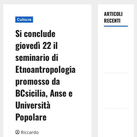
ARTICOLI
Cultura
RECENTI
Si conclude
Inizia la
giovedì 22 il
notte del
23° Rally
seminario di
Tirreno
Etnoantropologia
Messina
promosso da
Assoro il 9
agosto
BCsicilia, Anse e
raduno
bandistico
Università
Popolare
On Fabio
Venezia
sempre più
Riccardo