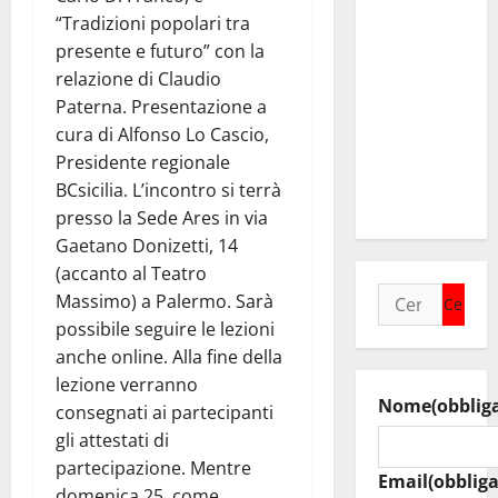
idrico.
“Tradizioni popolari tra
Timarchio
presente e futuro” con la
“Governo
relazione di Claudio
Schifani
Paterna. Presentazione a
mantiene
cura di Alfonso Lo Cascio,
impegni per
Presidente regionale
intervento
BCsicilia. L’incontro si terrà
strategico”
presso la Sede Ares in via
Gaetano Donizetti, 14
(accanto al Teatro
Ricerca
Massimo) a Palermo. Sarà
per:
possibile seguire le lezioni
anche online. Alla fine della
lezione verranno
Nome
(obblig
consegnati ai partecipanti
gli attestati di
partecipazione. Mentre
Email
(obbliga
domenica 25, come