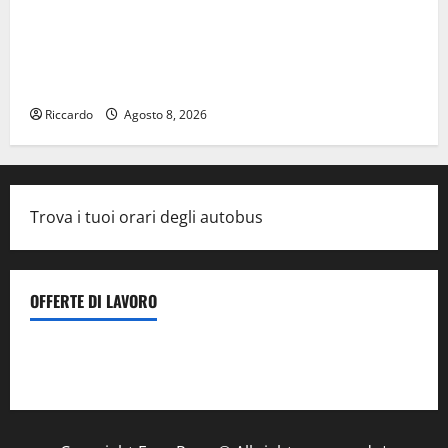
TEATRI DI PIETRA 2026 in Sicilia Riccardo III e
Shakespeare a Ustica: Teatri di Pietra prosegue il
suo viaggio nella provincia di Palermo
Riccardo
Agosto 8, 2026
Trova i tuoi orari degli autobus
OFFERTE DI LAVORO
Il Centro La Diagnostica di Catenanuova ricerca un
tecnico sanitario di radiologia medica
a Enna