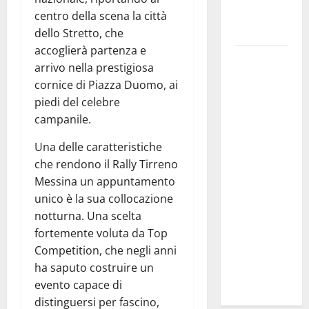
provincia di
centro della scena la città
Palermo
dello Stretto, che
accoglierà partenza e
Salmo sarà
arrivo nella prestigiosa
in Sicilia il
cornice di Piazza Duomo, ai
9 e 11
piedi del celebre
agosto a
campanile.
Catania
(Villa
Una delle caratteristiche
Bellini) e
che rendono il Rally Tirreno
Palermo
Messina un appuntamento
(Velodromo)
unico è la sua collocazione
per due
notturna. Una scelta
date del
fortemente voluta da Top
Wave
Competition, che negli anni
Summer
ha saputo costruire un
Music
evento capace di
distinguersi per fascino,