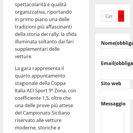
spettacolarità e qualità
organizzativa, riportando
Ricerca
in primo piano una delle
per:
tradizioni più affascinanti
della storia dei rally: la sfida
illuminata soltanto dai fari
Nome
(obblig
supplementari delle
vetture.
Email
(obbliga
La gara rappresenta il
quarto appuntamento
stagionale della Coppa
Sito web
Italia ACI Sport 9ª Zona, con
coefficiente 1,5, oltre che
Messaggio
una delle prove più attese
del Campionato Siciliano
riservato alle vetture
moderne, storiche e