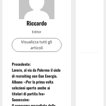
Shakespeare
a Ustica:
Teatri di
Pietra
Riccardo
prosegue il
suo viaggio
Editor
nella
provincia di
Visualizza tutti gli
Palermo
articoli
Salmo sarà
in Sicilia il
N
Precedente:
9 e 11
Lavoro, al via da Palermo il ciclo
a
agosto a
di recruiting con Gan Energia.
Catania
Albano: «Per la prima volta
v
(Villa
selezioni aperte anche ai
Bellini) e
i
titolari di partita Iva»
Palermo
Successivo:
g
(Velodromo)
Il panorama mozzafiato della