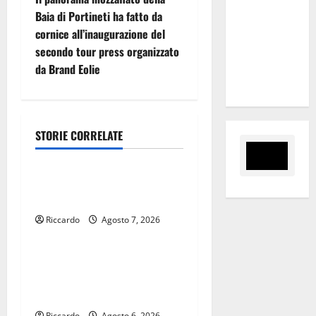
per due
Baia di Portineti ha fatto da
a
date del
cornice all’inaugurazione del
Wave
z
secondo tour press organizzato
Summer
da Brand Eolie
i
Music
o
STORIE CORRELATE
n
Rally
e
Giornata di vigilia per il 23°
a
Rally Tirreno Messina
Riccardo
Agosto 7, 2026
Rally
r
t
SFIDE AL CHIARO DI LUNA
PER LA ISLAND
i
MOTORSPORT
Riccardo
Agosto 6, 2026