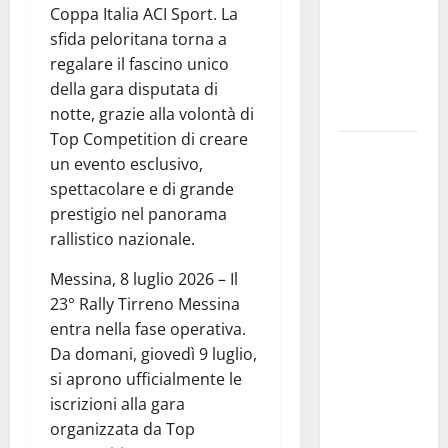
sistema che
Coppa Italia ACI Sport. La
non
sfida peloritana torna a
valorizza
regalare il fascino unico
più i
della gara disputata di
giovani»
notte, grazie alla volontà di
Top Competition di creare
Pubblicazione
un evento esclusivo,
delle
spettacolare e di grande
graduatorie
prestigio nel panorama
definitive
rallistico nazionale.
delle
progressioni
Messina, 8 luglio 2026 – Il
verticali in
23° Rally Tirreno Messina
deroga, i
entra nella fase operativa.
sindacati:
Da domani, giovedì 9 luglio,
“Un
si aprono ufficialmente le
traguardo
iscrizioni alla gara
molto
organizzata da Top