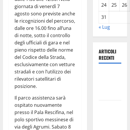
24
25
26
giornata di venerdì 7
agosto sono previste anche
31
le ricognizioni del percorso,
« Lug
dalle ore 16.00 fino all’una
di notte, sotto il controllo
degli ufficiali di gara e nel
pieno rispetto delle norme
ARTICOLI
del Codice della Strada,
RECENTI
esclusivamente con vetture
stradali e con l’utilizzo dei
Leonforte:
rilevatori satellitari di
questa sera
posizione.
la Notte
Bianca
Il parco assistenza sarà
ospitato nuovamente
Italia fuori
presso il Pala Rescifina, nel
dal
polo sportivo messinese di
Mondiale?
via degli Agrumi. Sabato 8
Alessio