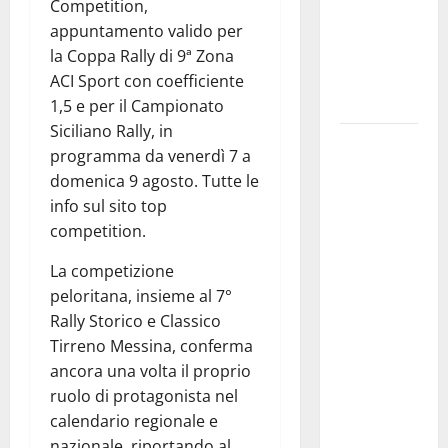
atteso dai
Competition,
lavoratori
appuntamento valido per
della
la Coppa Rally di 9ª Zona
Regione
ACI Sport con coefficiente
Siciliana”
1,5 e per il Campionato
Siciliano Rally, in
TEATRI DI
programma da venerdì 7 a
PIETRA
domenica 9 agosto. Tutte le
2026 in
info sul sito top
Sicilia
competition.
Riccardo III
e
La competizione
Shakespeare
peloritana, insieme al 7°
a Ustica:
Rally Storico e Classico
Teatri di
Tirreno Messina, conferma
Pietra
ancora una volta il proprio
prosegue il
ruolo di protagonista nel
suo viaggio
calendario regionale e
nella
nazionale, riportando al