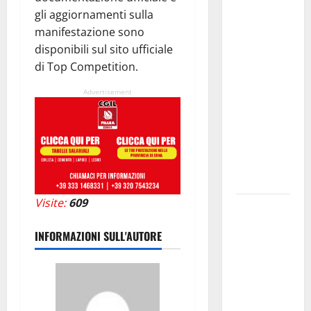
verticali in
gli aggiornamenti sulla
deroga, i
manifestazione sono
sindacati:
disponibili sul sito ufficiale
“Un
di Top Competition.
traguardo
molto
Advertisement
atteso dai
lavoratori
della
Regione
Siciliana”
Visite:
609
TEATRI DI
PIETRA
INFORMAZIONI SULL'AUTORE
2026 in
Sicilia
Riccardo III
e