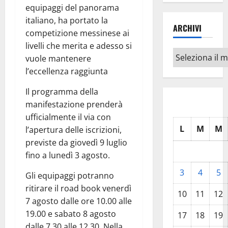
equipaggi del panorama
italiano, ha portato la
ARCHIVI
competizione messinese ai
livelli che merita e adesso si
Archivi
vuole mantenere
l’eccellenza raggiunta
Il programma della
manifestazione prenderà
ufficialmente il via con
L
M
M
l’apertura delle iscrizioni,
previste da giovedì 9 luglio
fino a lunedì 3 agosto.
3
4
5
Gli equipaggi potranno
ritirare il road book venerdì
10
11
12
7 agosto dalle ore 10.00 alle
19.00 e sabato 8 agosto
17
18
19
dalle 7.30 alle 12.30. Nella