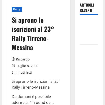
ARTICOLI
Rally
RECENTI
Si aprono le
Leonforte:
iscrizioni al 23°
questa sera
la Notte
Rally Tirreno-
Bianca
Messina
Italia fuori
dal
Riccardo
Mondiale?
Luglio 8, 2026
Alessio
Sundas:
3 minuti letti
«Prima di
Si aprono le iscrizioni al 23°
scegliere il
Rally Tirreno-Messina
commissario
tecnico, si
Da domani è possibile
ripensi un
aderire al 4° round della