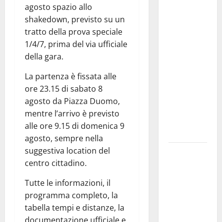
agosto spazio allo
Sundas:
shakedown, previsto su un
«Prima di
tratto della prova speciale
scegliere il
1/4/7, prima del via ufficiale
commissario
della gara.
tecnico, si
ripensi un
La partenza è fissata alle
sistema che
ore 23.15 di sabato 8
non
agosto da Piazza Duomo,
valorizza
mentre l’arrivo è previsto
più i
alle ore 9.15 di domenica 9
giovani»
agosto, sempre nella
suggestiva location del
Pubblicazione
centro cittadino.
delle
graduatorie
Tutte le informazioni, il
definitive
programma completo, la
delle
tabella tempi e distanze, la
progressioni
documentazione ufficiale e