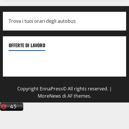
Trova i tuoi orari degli autobus
OFFERTE DI LAVORO
Il Centro La Diagnostica di Catenanuova ricerca un
tecnico sanitario di radiologia medica
a Enna
Copyright EnnaPress© All rights reserved.
|
MoreNews
di AF themes.