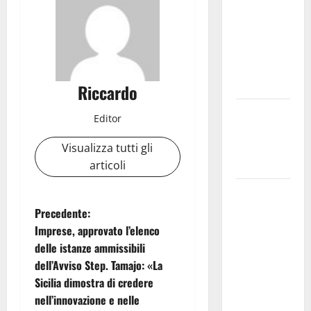
Inizia la
notte del
23° Rally
Tirreno
Messina
Riccardo
Assoro il 9
Editor
agosto
raduno
Visualizza tutti gli
bandistico
articoli
On Fabio
Venezia
N
Precedente:
sempre più
Imprese, approvato l’elenco
a
vicino al
delle istanze ammissibili
ritorno a
dell’Avviso Step. Tamajo: «La
v
Leonforte
Sicilia dimostra di credere
del trittico
i
nell’innovazione e nelle