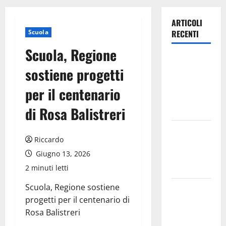
ARTICOLI
Scuola
RECENTI
Scuola, Regione
Inizia la
sostiene progetti
notte del
23° Rally
per il centenario
Tirreno
di Rosa Balistreri
Messina
Assoro il 9
Riccardo
agosto
Giugno 13, 2026
raduno
bandistico
2 minuti letti
Scuola, Regione sostiene
On Fabio
progetti per il centenario di
Venezia
Rosa Balistreri
sempre più