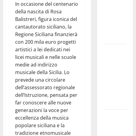
vicino al
In occasione del centenario
ritorno a
della nascita di Rosa
Leonforte
Balistreri, figura iconica del
del trittico
cantautorato siciliano, la
del Giudizio
Regione Siciliana finanzierà
Universale
con 200 mila euro progetti
artistici a lei dedicati nei
On Stefania
licei musicali e nelle scuole
Marino
medie ad indirizzo
“Politiche
musicale della Sicilia. Lo
per
prevede una circolare
l’agricoltura
dell’assessorato regionale
senza una
dell’Istruzione, pensata per
precisa
far conoscere alle nuove
strategia”
generazioni la voce per
Etna Valley.
eccellenza della musica
72 mln per
popolare siciliana e la
servizio
tradizione etnomusicale