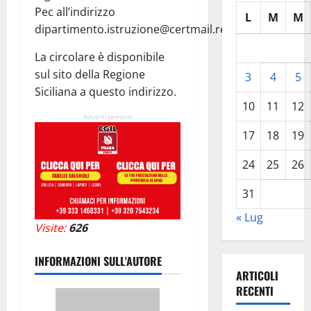
Pec all’indirizzo
L
M
M
dipartimento.istruzione@certmail.regione.sicilia.it.
La circolare è disponibile
sul sito della Regione
3
4
5
Siciliana a questo indirizzo.
10
11
12
Advertisement
17
18
19
24
25
26
31
« Lug
Visite:
626
INFORMAZIONI SULL'AUTORE
ARTICOLI
RECENTI