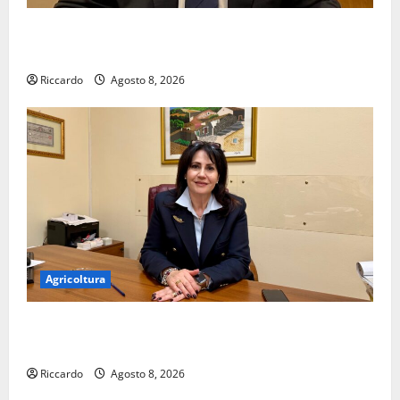
On Fabio Venezia sempre più vicino al ritorno a
Leonforte del trittico del Giudizio Universale
Riccardo
Agosto 8, 2026
Agricoltura
On Stefania Marino “Politiche per l’agricoltura senza
una precisa strategia”
Riccardo
Agosto 8, 2026