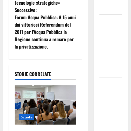
del Giudizio
tecnologie strategiche»
g
Universale
Successivo:
Forum Acqua Pubblica: A 15 anni
a
On Stefania
dai vittoriosi Referendum del
Marino
z
2011 per l’Acqua Pubblica la
“Politiche
Regione continua a remare per
per
i
la privatizzazione.
l’agricoltura
o
senza una
precisa
n
strategia”
STORIE CORRELATE
e
Etna Valley.
72 mln per
a
servizio
idrico.
r
Timarchio
t
Scuola
“Governo
Schifani