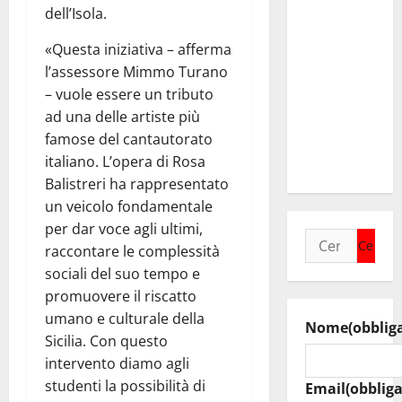
idrico.
dell’Isola.
Timarchio
«Questa iniziativa – afferma
“Governo
l’assessore Mimmo Turano
Schifani
– vuole essere un tributo
mantiene
ad una delle artiste più
impegni per
famose del cantautorato
intervento
italiano. L’opera di Rosa
strategico”
Balistreri ha rappresentato
un veicolo fondamentale
per dar voce agli ultimi,
Ricerca
raccontare le complessità
per:
sociali del suo tempo e
promuovere il riscatto
umano e culturale della
Nome
(obblig
Sicilia. Con questo
intervento diamo agli
studenti la possibilità di
Email
(obbliga