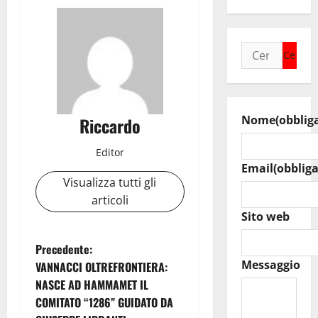
Ricerca
per:
Nome
(obblig
Riccardo
Editor
Email
(obbliga
Visualizza tutti gli
articoli
Sito web
N
Precedente:
Messaggio
VANNACCI OLTREFRONTIERA:
a
NASCE AD HAMMAMET IL
COMITATO “1286” GUIDATO DA
v