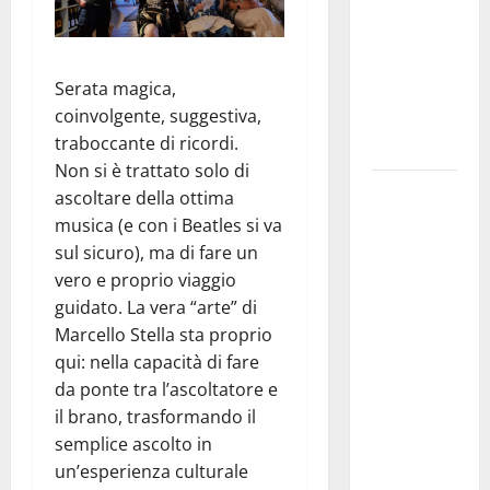
ripensi un
sistema che
non
Serata magica,
valorizza
coinvolgente, suggestiva,
più i
traboccante di ricordi.
giovani»
​Non si è trattato solo di
Pubblicazione
ascoltare della ottima
delle
musica (e con i Beatles si va
graduatorie
sul sicuro), ma di fare un
definitive
vero e proprio viaggio
delle
guidato. La vera “arte” di
progressioni
Marcello Stella sta proprio
verticali in
qui: nella capacità di fare
deroga, i
da ponte tra l’ascoltatore e
sindacati:
il brano, trasformando il
“Un
semplice ascolto in
traguardo
un’esperienza culturale