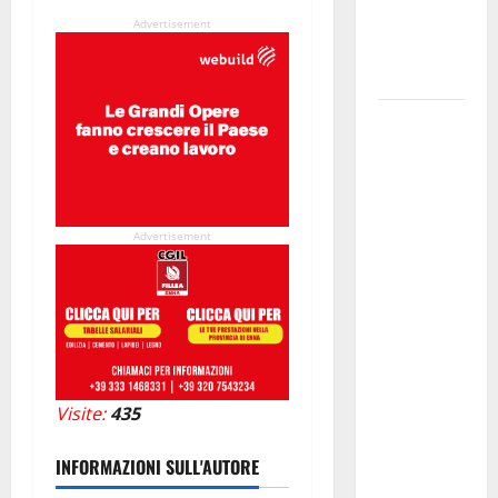
nella
Advertisement
provincia di
Palermo
Salmo sarà
in Sicilia il
9 e 11
agosto a
Catania
Advertisement
(Villa
Bellini) e
Palermo
(Velodromo)
per due
date del
Visite:
435
Wave
Summer
INFORMAZIONI SULL'AUTORE
Music