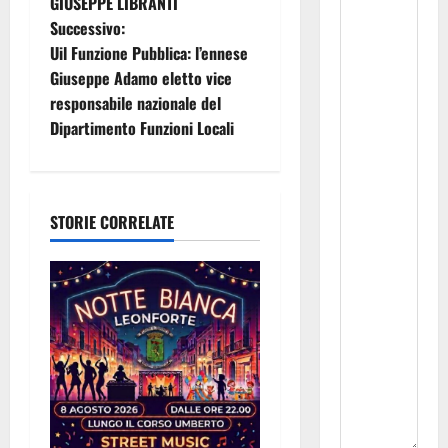
GIUSEPPE LIBRANTI
i
Successivo:
Uil Funzione Pubblica: l’ennese
g
Giuseppe Adamo eletto vice
responsabile nazionale del
a
Dipartimento Funzioni Locali
z
i
STORIE CORRELATE
o
n
e
a
r