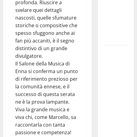
molto
profonda. Riuscire a
atteso dai
svelare quei dettagli
lavoratori
nascosti, quelle sfumature
della
storiche o compositive che
Regione
spesso sfuggono anche ai
Siciliana”
fan più accaniti, è il segno
distintivo di un grande
TEATRI DI
divulgatore.
PIETRA
​Il Salone della Musica di
2026 in
Enna si conferma un punto
Sicilia
di riferimento prezioso per
Riccardo III
la comunità ennese, e il
e
successo di questa serata
Shakespeare
ne è la prova lampante.
a Ustica:
Viva la grande musica e
Teatri di
viva chi, come Marcello, sa
Pietra
raccontarla con tanta
prosegue il
passione e competenza!
suo viaggio