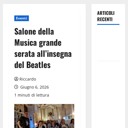
ARTICOLI
Eventi
RECENTI
Salone della
Leonforte:
Musica grande
questa sera
la Notte
serata all’insegna
Bianca
del Beatles
Italia fuori
dal
Riccardo
Mondiale?
Giugno 6, 2026
Alessio
Sundas:
1 minuti di lettura
«Prima di
scegliere il
commissario
tecnico, si