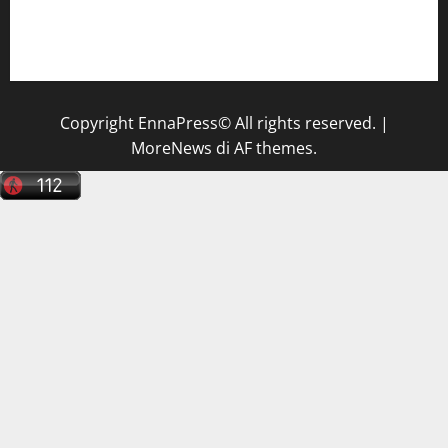
Il Centro La Diagnostica di Catenanuova ricerca un
tecnico sanitario di radiologia medica
a Enna
Copyright EnnaPress© All rights reserved.
|
MoreNews
di AF themes.