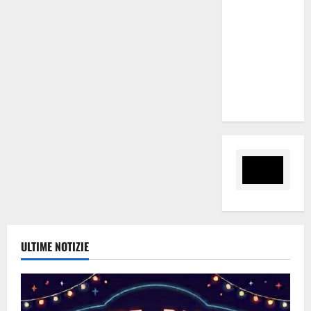
(Velodromo)
per due
date del
Wave
Summer
Music
ULTIME NOTIZIE