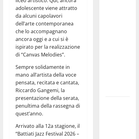
liceo artistico. Qui, ancora
Prende il
adolescente viene attratto
via la
da alcuni capolavori
rassegna
dell’arte contemporanea
“Prospettiva
che lo accompagnano
Battiato”,
ancora oggi e a cui si è
tre giorni di
ispirato per la realizzazione
cinema
di “Canvas Melodies”.
dedicati al
leggendario
Sempre solidamente in
Franco, nel
mano all’artista della voce
suo luogo
pensata, recitata e cantata,
dell’anima.
Riccardo Gangemi, la
presentazione della serata,
Sicilia
penultima della rassegna di
interna:
quest’anno.
identità,
fragilità e
Arrivato alla 12a stagione, il
rinascita
“Battiati Jazz Festival 2026 –