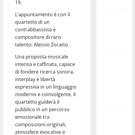
19.
dell’anima.
L’appuntamento è con il
Sicilia
quartetto di un
interna:
contrabbassista e
identità,
compositore di raro
fragilità e
talento: Alessio Zoratto.
rinascita
Una proposta musicale
SANT’AGATA
intensa e raffinata, capace
LI BATTIATI:
di fondere ricerca sonora,
MARTEDÌ 11
interplay e libertà
AGOSTO IL
espressiva in un linguaggio
LIVE DI
moderno e coinvolgente. Il
ALESSANDRO
quartetto guiderà il
PANICOLA
pubblico in un percorso
Enna e
emozionale tra
Caltanissetta,
composizioni originali,
i due
atmosfere evocative e