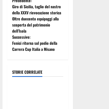
N
Precedente:
Giro di Sicilia, taglio del nastro
a
della XXXV rievocazione storica
Oltre duecento equipaggi alla
v
scoperta del patrimonio
i
dell’Isola
Successivo:
g
Fenici ritorna sul podio della
Carrera Cup Italia a Misano
a
z
i
STORIE CORRELATE
Eventi
o
Prende il via la rassegna
n
“Prospettiva Battiato”, tre
giorni di cinema dedicati al
e
leggendario Franco, nel suo