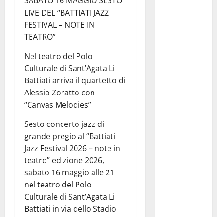
SABATO 16 MAGGIO SESTO
gestore
LIVE DEL “BATTIATI JAZZ
della prima
FESTIVAL – NOTE IN
riserva
TEATRO”
marina
Nel teatro del Polo
istituita in
Culturale di Sant’Agata Li
Italia
Battiati arriva il quartetto di
Prende il
Alessio Zoratto con
via la
“Canvas Melodies”
rassegna
Sesto concerto jazz di
“Prospettiva
grande pregio al “Battiati
Battiato”,
Jazz Festival 2026 – note in
tre giorni di
teatro” edizione 2026,
cinema
sabato 16 maggio alle 21
dedicati al
nel teatro del Polo
leggendario
Culturale di Sant’Agata Li
Franco, nel
Battiati in via dello Stadio
suo luogo