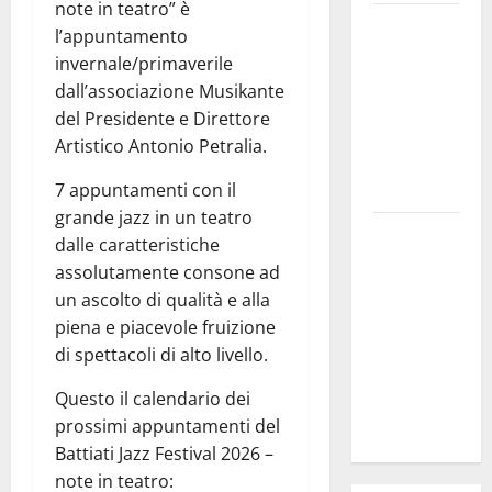
note in teatro” è
SANT’AGATA
l’appuntamento
LI BATTIATI:
invernale/primaverile
MARTEDÌ 11
dall’associazione Musikante
AGOSTO IL
del Presidente e Direttore
LIVE DI
Artistico Antonio Petralia.
ALESSANDRO
PANICOLA
7 appuntamenti con il
grande jazz in un teatro
Enna e
dalle caratteristiche
Caltanissetta,
assolutamente consone ad
i due
un ascolto di qualità e alla
sindaci
piena e piacevole fruizione
insieme per
di spettacoli di alto livello.
rafforzare i
servizi del
Questo il calendario dei
territorio
prossimi appuntamenti del
Battiati Jazz Festival 2026 –
note in teatro: