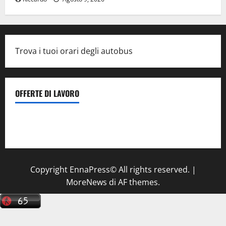
Trova i tuoi orari degli autobus
OFFERTE DI LAVORO
Il Centro La Diagnostica di Catenanuova ricerca un
tecnico sanitario di radiologia medica
a Enna
Copyright EnnaPress© All rights reserved.
|
MoreNews
di AF themes.