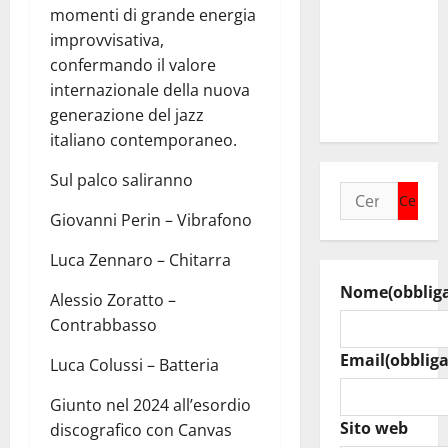
sindaci
momenti di grande energia
insieme per
improvvisativa,
rafforzare i
confermando il valore
servizi del
internazionale della nuova
territorio
generazione del jazz
italiano contemporaneo.
Sul palco saliranno
Ricerca
per:
Giovanni Perin – Vibrafono
Luca Zennaro – Chitarra
Nome
(obblig
Alessio Zoratto –
Contrabbasso
Email
(obbliga
Luca Colussi – Batteria
Giunto nel 2024 all’esordio
Sito web
discografico con Canvas