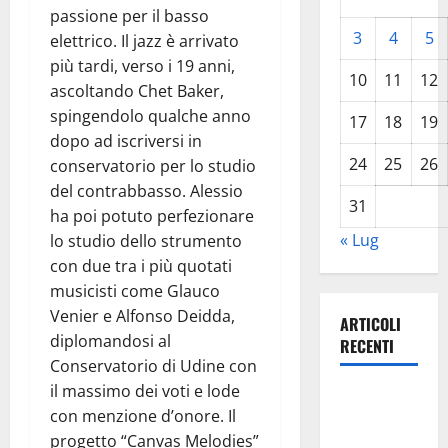
passione per il basso
3
4
5
elettrico. Il jazz è arrivato
più tardi, verso i 19 anni,
10
11
12
ascoltando Chet Baker,
spingendolo qualche anno
17
18
19
dopo ad iscriversi in
24
25
26
conservatorio per lo studio
del contrabbasso. Alessio
31
ha poi potuto perfezionare
« Lug
lo studio dello strumento
con due tra i più quotati
musicisti come Glauco
Venier e Alfonso Deidda,
ARTICOLI
diplomandosi al
RECENTI
Conservatorio di Udine con
il massimo dei voti e lode
La gestione
con menzione d’onore. Il
dell’Area
progetto “Canvas Melodies”
Marina