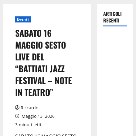
ARTICOLI
Eventi
RECENTI
SABATO 16
La gestione
MAGGIO SESTO
dell’Area
Marina
LIVE DEL
Protetta
“BATTIATI JAZZ
“Isola di
Ustica”
FESTIVAL – NOTE
resta
saldamente
IN TEATRO”
in capo al
Comune di
Riccardo
Ustica, che
Maggio 13, 2026
viene
3 minuti letti
confermato
quale ente