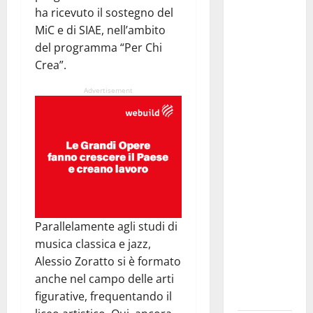
ha ricevuto il sostegno del
Protetta
MiC e di SIAE, nell’ambito
“Isola di
del programma “Per Chi
Ustica”
Crea”.
resta
saldamente
Advertisement
in capo al
Comune di
Ustica, che
viene
confermato
quale ente
gestore
della prima
Parallelamente agli studi di
riserva
musica classica e jazz,
marina
Alessio Zoratto si è formato
istituita in
anche nel campo delle arti
Italia
figurative, frequentando il