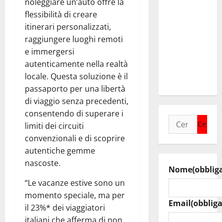
noleggiare un’auto offre la
collega di
flessibilità di creare
Caltanissetta
itinerari personalizzati,
Walter
raggiungere luoghi remoti
Tesauro
e immergersi
“Sinergia
autenticamente nella realtà
tra i due
locale. Questa soluzione è il
territori”
passaporto per una libertà
di viaggio senza precedenti,
consentendo di superare i
Ricerca
limiti dei circuiti
per:
convenzionali e di scoprire
autentiche gemme
nascoste.
Nome
(obblig
“Le vacanze estive sono un
momento speciale, ma per
Email
(obbliga
il 23%* dei viaggiatori
italiani che afferma di non