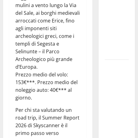
mulini a vento lungo la Via
temporali
del Sale, ai borghi medievali
pomeridiani.
arroccati come Erice, fino
Temperature
agli imponenti siti
stabili, due
archeologici greci, come i
gradi circa
templi di Segesta e
sopra
Selinunte – il Parco
media.
Archeologico più grande
Il sindaco di
d’Europa.
Enna
Prezzo medio del volo:
Mirello
153€***. Prezzo medio del
Crisafulli
noleggio auto: 40€*** al
incontra il
giorno.
collega di
Per chi sta valutando un
Caltanissetta
road trip, il Summer Report
Walter
2026 di Skyscanner è il
Tesauro
primo passo verso
“Sinergia