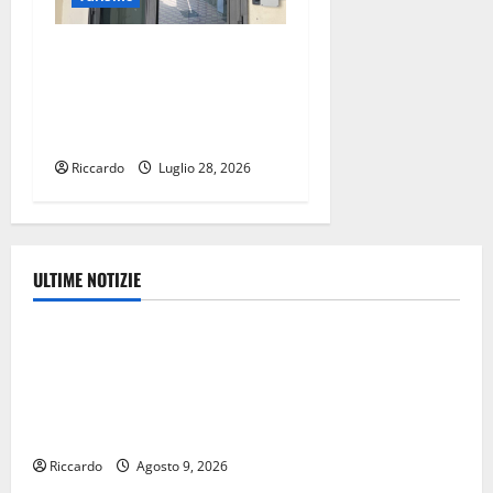
Comune di Troina: sí alla
proposta di Agorà, l’Hub
Peppino Impastato aperto a
tutti
Riccardo
Luglio 28, 2026
ULTIME NOTIZIE
Ambiente
Pasquasia, Giuseppe Carta: “Al rientro dei lavori
parlamentari, urgente audizione in Commissione
Ambiente, servono chiarezza e atti, non allarmismi e
speculazioni politiche”
Riccardo
Agosto 9, 2026