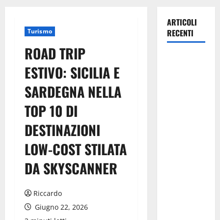
ARTICOLI
Turismo
RECENTI
ROAD TRIP
Pasquasia,
ESTIVO: SICILIA E
Giuseppe
Carta: “Al
SARDEGNA NELLA
rientro dei
TOP 10 DI
lavori
parlamentari,
DESTINAZIONI
urgente
audizione in
LOW-COST STILATA
Commissione
DA SKYSCANNER
Ambiente,
servono
chiarezza e
Riccardo
atti, non
Giugno 22, 2026
allarmismi