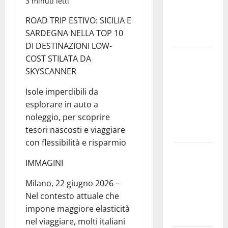
3 minuti letti
e
ROAD TRIP ESTIVO: SICILIA E
speculazioni
SARDEGNA NELLA TOP 10
politiche”
DI DESTINAZIONI LOW-
Pasquasia:
COST STILATA DA
uno dei più
SKYSCANNER
grandi
Isole imperdibili da
“Buchi
esplorare in auto a
Neri” della
noleggio, per scoprire
Regione
tesori nascosti e viaggiare
Sicilia
con flessibilità e risparmio
Enna questa
IMMAGINI
sera al
piazzale
Milano, 22 giugno 2026 –
Euno “Il
Nel contesto attuale che
Barbiere di
impone maggiore elasticità
Siviglia”
nel viaggiare, molti italiani