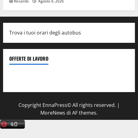
Riccardo
Agosto 9, 2026
Trova i tuoi orari degli autobus
OFFERTE DI LAVORO
Il Centro La Diagnostica di Catenanuova ricerca un
tecnico sanitario di radiologia medica
a Enna
Copyright EnnaPress© All rights reserved.
|
MoreNews
di AF themes.