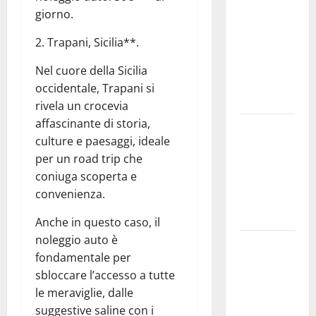
uno dei più
giorno.
grandi
2. Trapani, Sicilia**.
“Buchi
Neri” della
Nel cuore della Sicilia
Regione
occidentale, Trapani si
Sicilia
rivela un crocevia
affascinante di storia,
Enna questa
culture e paesaggi, ideale
sera al
per un road trip che
piazzale
coniuga scoperta e
Euno “Il
convenienza.
Barbiere di
Siviglia”
Anche in questo caso, il
noleggio auto è
Previsioni
fondamentale per
Meteo
sbloccare l’accesso a tutte
Enna: Nuova
le meraviglie, dalle
probabilità
suggestive saline con i
di