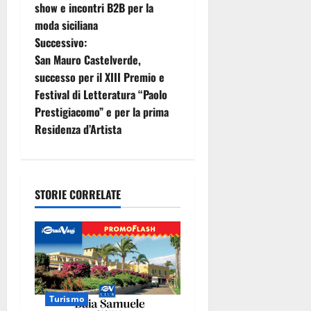
show e incontri B2B per la
v
moda siciliana
i
Successivo:
San Mauro Castelverde,
g
successo per il XIII Premio e
Festival di Letteratura “Paolo
a
Prestigiacomo” e per la prima
z
Residenza d’Artista
i
o
STORIE CORRELATE
n
e
a
Turismo
r