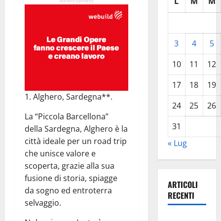
L
M
M
Advertisement
3
4
5
10
11
12
17
18
19
1. Alghero, Sardegna**.
24
25
26
La “Piccola Barcellona”
31
della Sardegna, Alghero è la
città ideale per un road trip
« Lug
che unisce valore e
scoperta, grazie alla sua
fusione di storia, spiagge
ARTICOLI
da sogno ed entroterra
RECENTI
selvaggio.
Pasquasia,