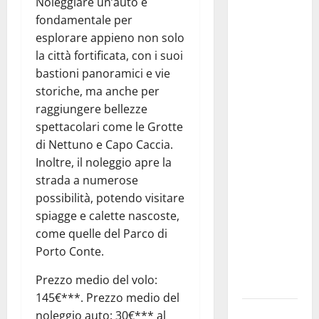
Noleggiare un’auto è
Giuseppe
fondamentale per
Carta: “Al
esplorare appieno non solo
rientro dei
la città fortificata, con i suoi
lavori
bastioni panoramici e vie
parlamentari,
storiche, ma anche per
urgente
raggiungere bellezze
audizione in
spettacolari come le Grotte
Commissione
di Nettuno e Capo Caccia.
Ambiente,
Inoltre, il noleggio apre la
servono
strada a numerose
chiarezza e
possibilità, potendo visitare
atti, non
spiagge e calette nascoste,
allarmismi
come quelle del Parco di
e
Porto Conte.
speculazioni
Prezzo medio del volo:
politiche”
145€***. Prezzo medio del
Pasquasia:
noleggio auto: 30€*** al