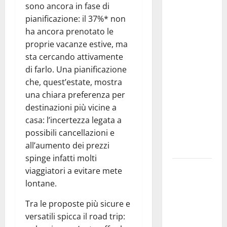
sono ancora in fase di
Previsioni
pianificazione: il 37%* non
Meteo
ha ancora prenotato le
Enna: Nuova
proprie vacanze estive, ma
probabilità
sta cercando attivamente
di
di farlo. Una pianificazione
temporali
che, quest’estate, mostra
pomeridiani.
una chiara preferenza per
Temperature
destinazioni più vicine a
stabili, due
casa: l’incertezza legata a
gradi circa
possibili cancellazioni e
sopra
all’aumento dei prezzi
media.
spinge infatti molti
Il sindaco di
viaggiatori a evitare mete
Enna
lontane.
Mirello
Tra le proposte più sicure e
Crisafulli
versatili spicca il road trip:
incontra il