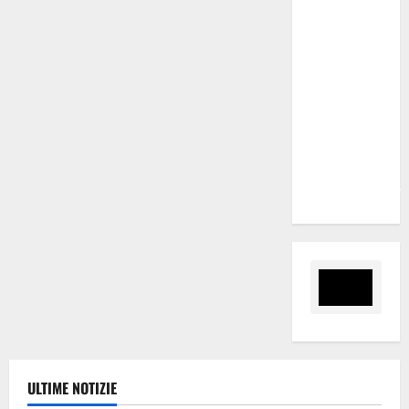
domanda.
Marano
“Regione
proroghi
scadenza o
negherà a
tanti
ragazzi
un’opportunità”
ULTIME NOTIZIE