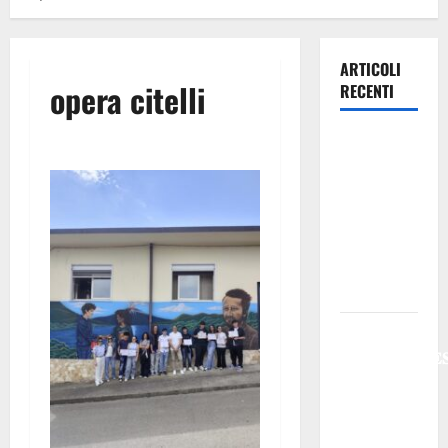
ARTICOLI
opera citelli
RECENTI
Previsioni
Meteo
Enna: Oggi
più
instabile e
un po’ meno
caldo.
𝐄𝐒𝐓𝐀𝐓𝐄
𝐑𝐄𝐆𝐀𝐋𝐁𝐔𝐓𝐄
𝟐𝟎𝟐𝟔 –
𝐅𝐄𝐒𝐓𝐀 𝐃𝐈
𝐒𝐀𝐍 𝐕𝐈𝐓𝐎