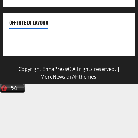
OFFERTE DI LAVORO
Il Centro La Diagnostica di Catenanuova ricerca un
tecnico sanitario di radiologia medica
a Enna
Copyright EnnaPress© All rights reserved.
|
MoreNews
di AF themes.