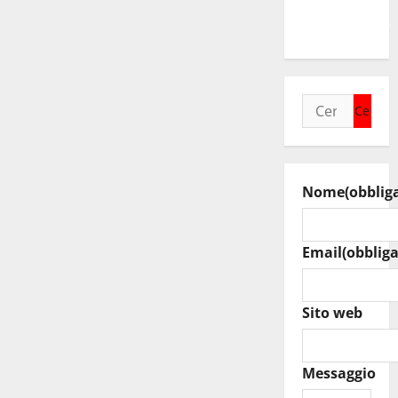
ragazzi
un’opportunità”
Ricerca
per:
Nome
(obblig
Email
(obbliga
Sito web
Messaggio