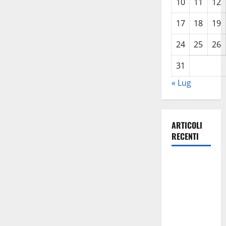
10
11
12
17
18
19
24
25
26
31
« Lug
ARTICOLI
RECENTI
Previsioni
Meteo
Enna: Oggi
più
instabile e
un po’ meno