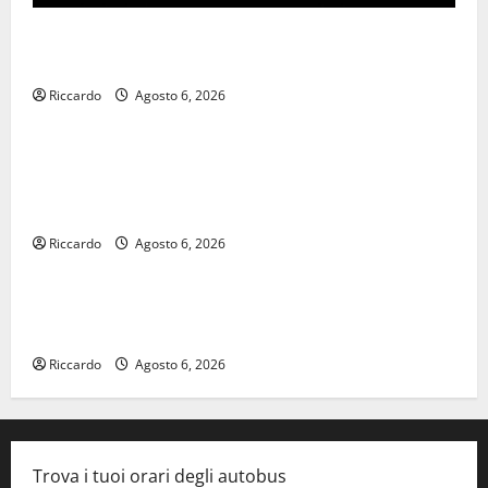
𝐄𝐒𝐓𝐀𝐓𝐄 𝐑𝐄𝐆𝐀𝐋𝐁𝐔𝐓𝐄𝐒𝐄 𝟐𝟎𝟐𝟔 – 𝐅𝐄𝐒𝐓𝐀 𝐃𝐈
𝐒𝐀𝐍 𝐕𝐈𝐓𝐎
Riccardo
Agosto 6, 2026
economia
Editoria, approvata la graduatoria definitiva dei
contributi della Regione 2026. Schifani: «Favoriamo
pluralismo e crescita professionale»
Riccardo
Agosto 6, 2026
legalità
U.I.R. e CESFAT: al centro legalità, formazione e
valori costituzionali
Riccardo
Agosto 6, 2026
Trova i tuoi orari degli autobus