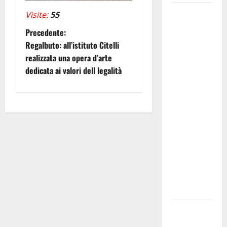
Editoria,
Visite:
55
approvata
N
Precedente:
la
Regalbuto: all’istituto Citelli
graduatoria
a
realizzata una opera d’arte
definitiva
dedicata ai valori dell legalità
v
dei
contributi
i
della
Regione
g
2026.
a
Schifani:
«Favoriamo
z
pluralismo
e crescita
i
professionale»
o
U.I.R. e
CESFAT: al