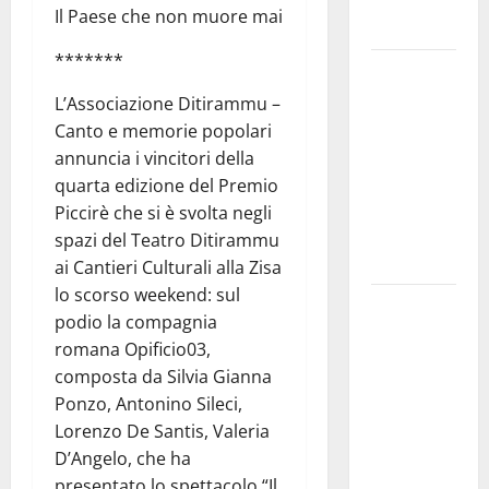
bloccata ad
Il Paese che non muore mai
Enna bassa
*******
DEFINITO IL
PROGRAMMA
L’Associazione Ditirammu –
DELLA
Canto e memorie popolari
SETTIMA
annuncia i vincitori della
EDIZIONE
quarta edizione del Premio
DEL
Piccirè che si è svolta negli
MARZAMEMI
spazi del Teatro Ditirammu
CINEFEST
ai Cantieri Culturali alla Zisa
lo scorso weekend: sul
Salute,
podio la compagnia
giunta
romana Opificio03,
regionale
composta da Silvia Gianna
nomina
Ponzo, Antonino Sileci,
Sabrina
Lorenzo De Santis, Valeria
Cillia alla
D’Angelo, che ha
direzione
presentato lo spettacolo “Il