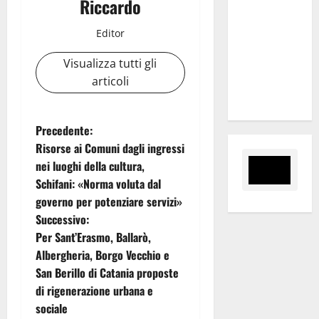
Riccardo
regionale
nomina
Editor
Sabrina
Cillia alla
Visualizza tutti gli
direzione
articoli
del Cefpas
N
Precedente:
Risorse ai Comuni dagli ingressi
a
nei luoghi della cultura,
Schifani: «Norma voluta dal
v
governo per potenziare servizi»
i
Successivo:
Per Sant’Erasmo, Ballarò,
g
Albergheria, Borgo Vecchio e
San Berillo di Catania proposte
a
di rigenerazione urbana e
z
sociale