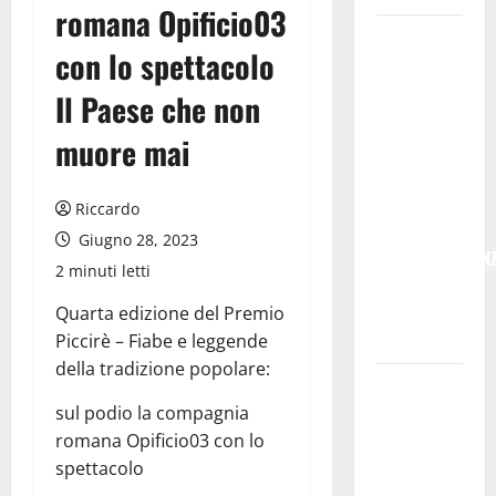
romana Opificio03
POSTE
con lo spettacolo
ITALIANE:
IN
Il Paese che non
PROVINCIA
muore mai
DI ENNA
CON
“SEGUIMI”
Riccardo
LA
Giugno 28, 2023
CORRISPONDEN
2 minuti letti
VIENE IN
VACANZA
Quarta edizione del Premio
CON TE
Piccirè – Fiabe e leggende
della tradizione popolare:
Temporale:
a lavoro i
sul podio la compagnia
volontari.
romana Opificio03 con lo
Auto
spettacolo