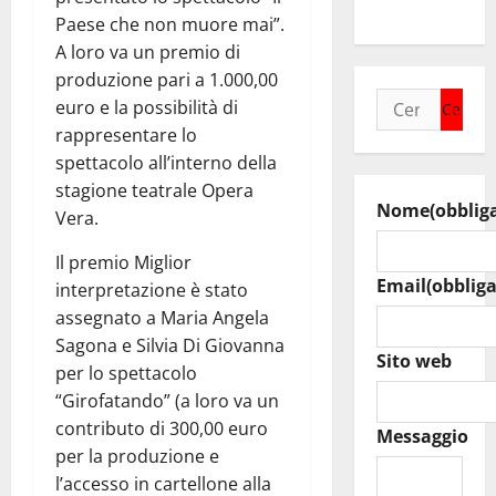
del Cefpas
Paese che non muore mai”.
A loro va un premio di
produzione pari a 1.000,00
Ricerca
euro e la possibilità di
per:
rappresentare lo
spettacolo all’interno della
stagione teatrale Opera
Nome
(obblig
Vera.
Il premio Miglior
Email
(obbliga
interpretazione è stato
assegnato a Maria Angela
Sagona e Silvia Di Giovanna
Sito web
per lo spettacolo
“Girofatando” (a loro va un
contributo di 300,00 euro
Messaggio
per la produzione e
l’accesso in cartellone alla