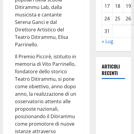
17
18
19
Ditirammu Lab, dalla
musicista e cantante
24
25
26
Serena Ganci e dal
Direttore Artistico del
31
Teatro Ditirammu, Elisa
« Lug
Parrinello.
Il Premio Piccirè, istituito in
memoria di Vito Parrinello,
ARTICOLI
fondatore dello storico
RECENTI
Teatro Ditirammu, si pone
come obiettivo, anno dopo
Caronia
anno, la realizzazione di un
(Noi
osservatorio attento alle
Moderati):
proposte nazionali,
“Basta
posizionando il Ditirammu
valzer di
come promotore di nuove
poltrone, a
istanze attraverso
Palermo