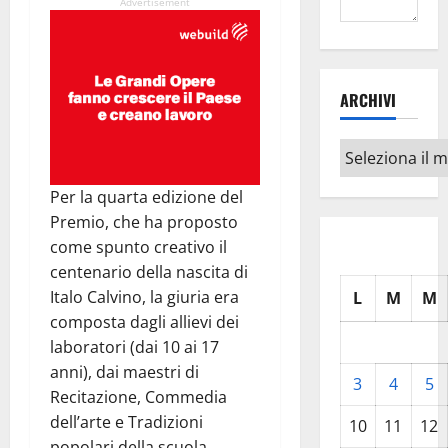
Advertisement
ARCHIVI
Archivi
Per la quarta edizione del
Premio, che ha proposto
come spunto creativo il
centenario della nascita di
Italo Calvino, la giuria era
L
M
M
composta dagli allievi dei
laboratori (dai 10 ai 17
anni), dai maestri di
3
4
5
Recitazione, Commedia
dell’arte e Tradizioni
10
11
12
popolari della scuola