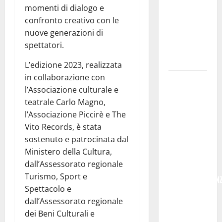
momenti di dialogo e
serve un
confronto creativo con le
programma
nuove generazioni di
per giovani
spettatori.
e servizi
efficienti
L’edizione 2023, realizzata
in collaborazione con
POSTE
l’Associazione culturale e
ITALIANE:
teatrale Carlo Magno,
IN
l’Associazione Piccirè e The
PROVINCIA
Vito Records, è stata
DI ENNA
sostenuto e patrocinata dal
CON
Ministero della Cultura,
“SEGUIMI”
dall’Assessorato regionale
LA
Turismo, Sport e
CORRISPONDEN
Spettacolo e
VIENE IN
dall’Assessorato regionale
VACANZA
dei Beni Culturali e
CON TE