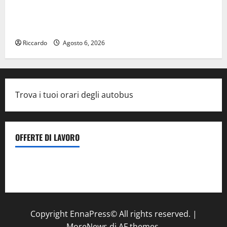
DEFINITO IL PROGRAMMA DELLA SETTIMA EDIZIONE
DEL MARZAMEMI CINEFEST
Riccardo
Agosto 6, 2026
Trova i tuoi orari degli autobus
OFFERTE DI LAVORO
Il Centro La Diagnostica di Catenanuova ricerca un
tecnico sanitario di radiologia medica
a Enna
Copyright EnnaPress© All rights reserved.
|
MoreNews
di AF themes.