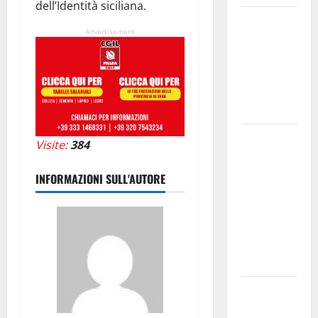
dell’Identità siciliana.
Temporale:
Advertisement
a lavoro i
volontari.
Auto
bloccata ad
Enna bassa
DEFINITO IL
Visite:
384
PROGRAMMA
DELLA
INFORMAZIONI SULL'AUTORE
SETTIMA
EDIZIONE
DEL
MARZAMEMI
CINEFEST
Salute,
giunta