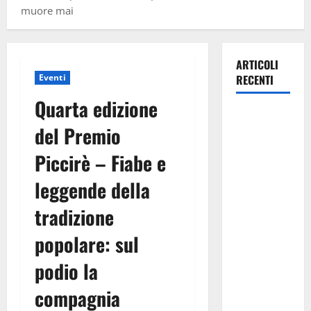
muore mai
ARTICOLI
Eventi
RECENTI
Quarta edizione
Caronia
del Premio
(Noi
Moderati):
Piccirè – Fiabe e
“Basta
leggende della
valzer di
poltrone, a
tradizione
Palermo
serve un
popolare: sul
programma
podio la
per giovani
e servizi
compagnia
efficienti