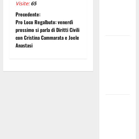
Visite:
65
allarmismi
N
e
Precedente:
speculazioni
Pro Loco Regalbuto: venerdì
a
politiche”
prossimo si parla di Diritti Civili
con Cristina Cammarata e Joele
v
Pasquasia:
Anastasi
uno dei più
i
grandi
“Buchi
g
Neri” della
a
Regione
Sicilia
z
Enna questa
i
sera al
piazzale
o
Euno “Il
n
Barbiere di