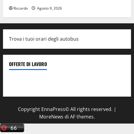
Riccardo
Agosto 9, 2026
Trova i tuoi orari degli autobus
OFFERTE DI LAVORO
Il Centro La Diagnostica di Catenanuova ricerca un
tecnico sanitario di radiologia medica
a Enna
Copyright EnnaPress© All rights reserved.
|
MoreNews
di AF themes.