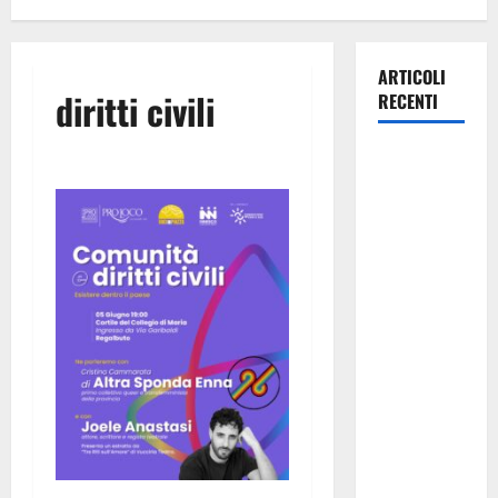
ARTICOLI
diritti civili
RECENTI
Pasquasia,
Giuseppe
Carta: “Al
rientro dei
lavori
parlamentari,
urgente
audizione in
Commissione
Ambiente,
servono
chiarezza e
atti, non