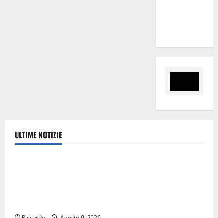
“Sinergia
tra i due
territori”
ULTIME NOTIZIE
Ambiente
Pasquasia, Giuseppe Carta: “Al rientro dei lavori
parlamentari, urgente audizione in Commissione
Ambiente, servono chiarezza e atti, non allarmismi e
speculazioni politiche”
Riccardo
Agosto 9, 2026