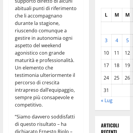
supporto diretto di alcuni
abituali punti di riferimento
L
M
M
che li accompagnano
durante la stagione,
riuscendo comunque a
gestire in autonomia ogni
3
4
5
aspetto del weekend
agonistico con grande
10
11
12
maturità e professionalità.
17
18
19
Un elemento che
testimonia ulteriormente il
24
25
26
percorso di crescita
intrapreso dall’equipaggio,
31
sempre più consapevole e
« Lug
competitivo.
“Siamo davvero soddisfatti
di questo risultato – ha
ARTICOLI
dichiarato Ernesto Riolo –
RECENTI