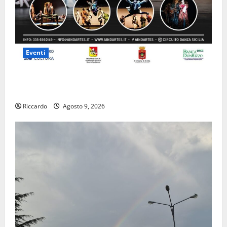
Eventi
Enna questa sera al piazzale Euno “Il Barbiere di
Siviglia”
Riccardo
Agosto 9, 2026