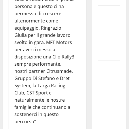
persona e questo ci ha
Pasquasia:
permesso di crescere
uno dei più
ulteriormente come
grandi
equipaggio. Ringrazio
“Buchi
Giulia per il grande lavoro
Neri” della
svolto in gara, MFT Motors
Regione
per averci messo a
Sicilia
disposizione una Clio Rally3
sempre performante, i
Enna questa
nostri partner Citrusmade,
sera al
Gruppo Di Stefano e Dret
piazzale
System, la Targa Racing
Euno “Il
Club, CST Sport e
Barbiere di
naturalmente le nostre
Siviglia”
famiglie che continuano a
Previsioni
sostenerci in questo
Meteo
percorso”.
Enna: Nuova