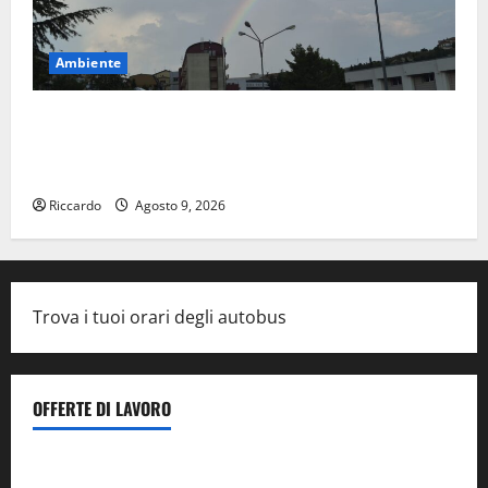
Ambiente
Previsioni Meteo Enna: Nuova probabilità di
temporali pomeridiani. Temperature stabili, due
gradi circa sopra media.
Riccardo
Agosto 9, 2026
Trova i tuoi orari degli autobus
OFFERTE DI LAVORO
Il Centro La Diagnostica di Catenanuova ricerca un