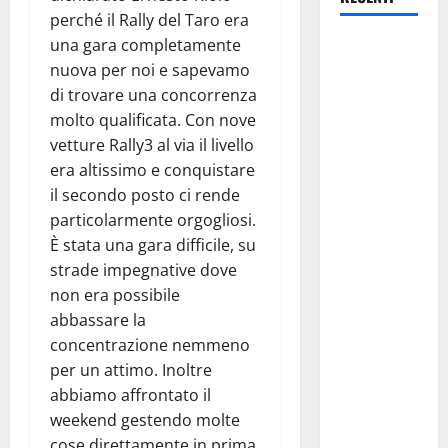
perché il Rally del Taro era
una gara completamente
Pasquasia,
nuova per noi e sapevamo
Giuseppe
di trovare una concorrenza
Carta: “Al
molto qualificata. Con nove
rientro dei
vetture Rally3 al via il livello
lavori
era altissimo e conquistare
parlamentari,
il secondo posto ci rende
urgente
particolarmente orgogliosi.
audizione in
È stata una gara difficile, su
Commissione
strade impegnative dove
Ambiente,
non era possibile
servono
abbassare la
chiarezza e
concentrazione nemmeno
atti, non
per un attimo. Inoltre
allarmismi
abbiamo affrontato il
e
weekend gestendo molte
speculazioni
cose direttamente in prima
politiche”