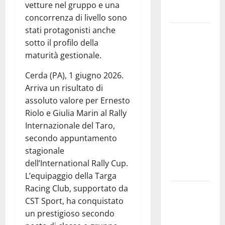
Barbiere di
vetture nel gruppo e una
Siviglia”
concorrenza di livello sono
stati protagonisti anche
Previsioni
sotto il profilo della
Meteo
maturità gestionale.
Enna: Nuova
probabilità
Cerda (PA), 1 giugno 2026.
di
Arriva un risultato di
temporali
assoluto valore per Ernesto
pomeridiani.
Riolo e Giulia Marin al Rally
Temperature
Internazionale del Taro,
stabili, due
secondo appuntamento
gradi circa
stagionale
sopra
dell’International Rally Cup.
media.
L’equipaggio della Targa
Racing Club, supportato da
Il sindaco di
CST Sport, ha conquistato
Enna
un prestigioso secondo
Mirello