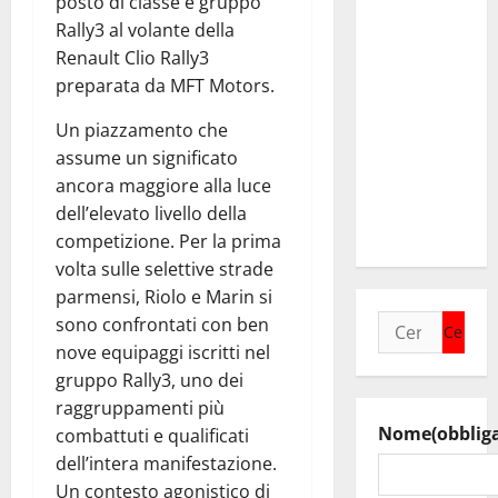
posto di classe e gruppo
Crisafulli
Rally3 al volante della
incontra il
Renault Clio Rally3
collega di
preparata da MFT Motors.
Caltanissetta
Walter
Un piazzamento che
Tesauro
assume un significato
“Sinergia
ancora maggiore alla luce
tra i due
dell’elevato livello della
territori”
competizione. Per la prima
volta sulle selettive strade
parmensi, Riolo e Marin si
Ricerca
sono confrontati con ben
per:
nove equipaggi iscritti nel
gruppo Rally3, uno dei
raggruppamenti più
Nome
(obblig
combattuti e qualificati
dell’intera manifestazione.
Un contesto agonistico di