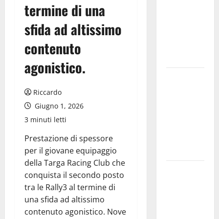
termine di una
atti, non
allarmismi
sfida ad altissimo
e
contenuto
speculazioni
politiche”
agonistico.
Pasquasia:
uno dei più
Riccardo
grandi
Giugno 1, 2026
“Buchi
3 minuti letti
Neri” della
Regione
Prestazione di spessore
Sicilia
per il giovane equipaggio
della Targa Racing Club che
Enna questa
conquista il secondo posto
sera al
tra le Rally3 al termine di
piazzale
una sfida ad altissimo
Euno “Il
contenuto agonistico. Nove