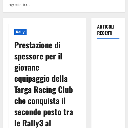
agonistico.
ARTICOLI
Rally
RECENTI
Prestazione di
Pasquasia,
spessore per il
Giuseppe
Carta: “Al
giovane
rientro dei
equipaggio della
lavori
parlamentari,
Targa Racing Club
urgente
audizione in
che conquista il
Commissione
secondo posto tra
Ambiente,
servono
le Rally3 al
chiarezza e