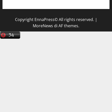
tecnico sanitario di radiologia medica
a Enna
Copyright EnnaPress© All rights reserved.
|
MoreNews
di AF themes.