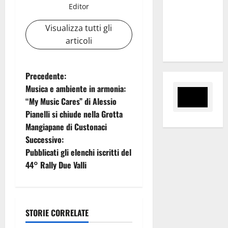
Tesauro
Editor
“Sinergia
Visualizza tutti gli
tra i due
articoli
territori”
N
Precedente:
Musica e ambiente in armonia:
a
“My Music Cares” di Alessio
Pianelli si chiude nella Grotta
v
Mangiapane di Custonaci
i
Successivo:
Pubblicati gli elenchi iscritti del
g
44° Rally Due Valli
a
z
STORIE CORRELATE
Rally