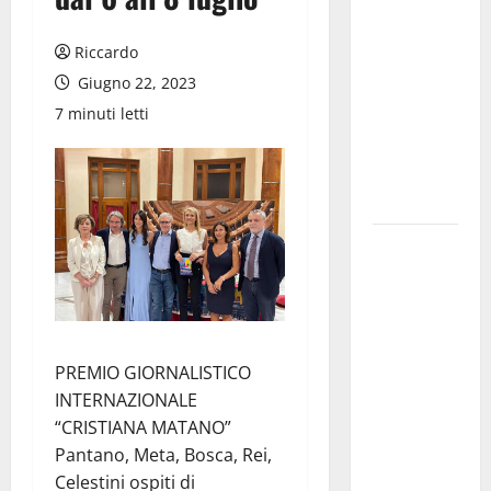
dell’Assunta”:
il 14 agosto
Riccardo
musica,
Giugno 22, 2023
spettacolo,
7 minuti letti
gastronomia
e una
sorpresa di
mezzanotte.
Sanità: Non
riconosciuto
il Buono
Pasto:
sindacato
PREMIO GIORNALISTICO
Nursind
INTERNAZIONALE
avvia una
“CRISTIANA MATANO”
vertenza a
Pantano, Meta, Bosca, Rei,
Asp e Oasi
Celestini ospiti di