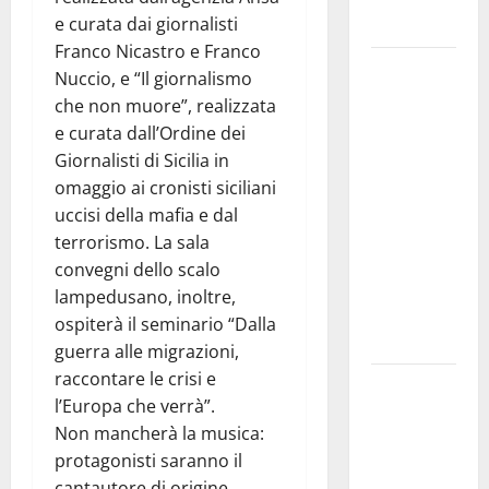
e curata dai giornalisti
domestiche”
Franco Nicastro e Franco
Pergusa si
Nuccio, e “Il giornalismo
prepara alla
che non muore”, realizzata
“Notte
e curata dall’Ordine dei
dell’Assunta”:
Giornalisti di Sicilia in
il 14 agosto
omaggio ai cronisti siciliani
musica,
uccisi della mafia e dal
spettacolo,
terrorismo. La sala
gastronomia
convegni dello scalo
e una
lampedusano, inoltre,
sorpresa di
ospiterà il seminario “Dalla
mezzanotte.
guerra alle migrazioni,
raccontare le crisi e
Sanità: Non
l’Europa che verrà”.
riconosciuto
Non mancherà la musica:
il Buono
protagonisti saranno il
Pasto:
cantautore di origine