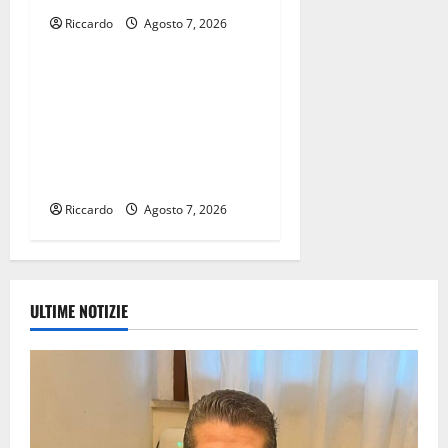
Riccardo
Agosto 7, 2026
Eventi
Alkantara Fest 2026 si
chiude l’8 agosto con gli
Afro Anatolian Tales, ponte
musicale tra Oriente e
Occidente
Riccardo
Agosto 7, 2026
ULTIME NOTIZIE