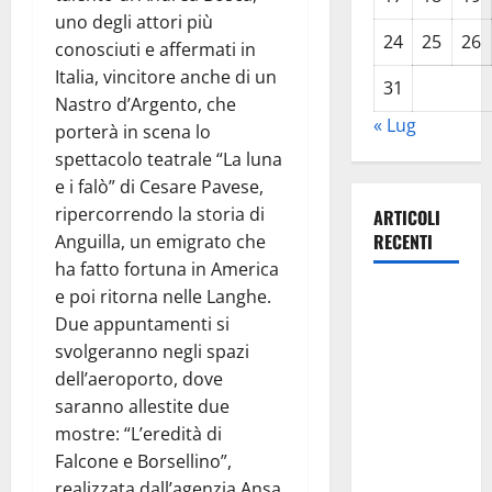
uno degli attori più
24
25
26
conosciuti e affermati in
Italia, vincitore anche di un
31
Nastro d’Argento, che
« Lug
porterà in scena lo
spettacolo teatrale “La luna
e i falò” di Cesare Pavese,
ripercorrendo la storia di
ARTICOLI
RECENTI
Anguilla, un emigrato che
ha fatto fortuna in America
e poi ritorna nelle Langhe.
Lavoro.
Due appuntamenti si
Venezia
svolgeranno negli spazi
(PD):
dell’aeroporto, dove
“Depositato
saranno allestite due
ddl all’ARS
mostre: “L’eredità di
per
Falcone e Borsellino”,
valorizzare
realizzata dall’agenzia Ansa
le imprese