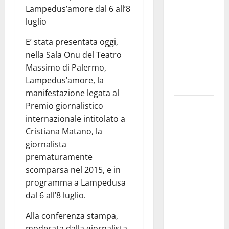
Maria SS
Lampedus’amore dal 6 all’8
Troina
luglio
Giornata di
E’ stata presentata oggi,
vigilia per il
nella Sala Onu del Teatro
23° Rally
Massimo di Palermo,
Tirreno
Lampedus’amore, la
Messina
manifestazione legata al
Automobilismo
Premio giornalistico
– Si
internazionale intitolato a
chiuderanno
Cristiana Matano, la
il 19 agosto
giornalista
le iscrizioni
prematuramente
al 6°
scomparsa nel 2015, e in
Slalom
programma a Lampedusa
Città di
dal 6 all’8 luglio.
Alessandria
Alla conferenza stampa,
della Rocca
moderata dalla giornalista