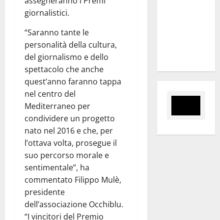
assegneranno i Premi
al 6°
giornalistici.
Slalom
Città di
“Saranno tante le
Alessandria
personalità della cultura,
della Rocca
del giornalismo e dello
spettacolo che anche
quest’anno faranno tappa
nel centro del
Mediterraneo per
condividere un progetto
nato nel 2016 e che, per
l’ottava volta, prosegue il
suo percorso morale e
sentimentale”, ha
commentato Filippo Mulè,
presidente
dell’associazione Occhiblu.
“I vincitori del Premio