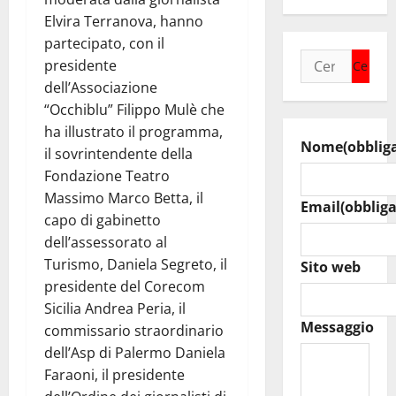
Elvira Terranova, hanno
partecipato, con il
Ricerca
presidente
per:
dell’Associazione
“Occhiblu” Filippo Mulè che
ha illustrato il programma,
Nome
(obblig
il sovrintendente della
Fondazione Teatro
Massimo Marco Betta, il
Email
(obbliga
capo di gabinetto
dell’assessorato al
Turismo, Daniela Segreto, il
Sito web
presidente del Corecom
Sicilia Andrea Peria, il
Messaggio
commissario straordinario
dell’Asp di Palermo Daniela
Faraoni, il presidente