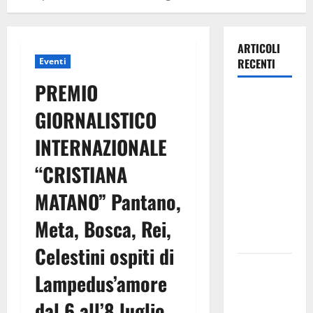
ARTICOLI
Eventi
RECENTI
PREMIO
Lavoro.
GIORNALISTICO
Venezia
(PD):
INTERNAZIONALE
“Depositato
“CRISTIANA
ddl all’ARS
per
MATANO” Pantano,
valorizzare
le imprese
Meta, Bosca, Rei,
domestiche”
Celestini ospiti di
Pergusa si
Lampedus’amore
prepara alla
“Notte
dal 6 all’8 luglio