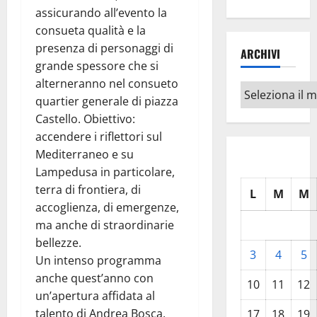
assicurando all’evento la
consueta qualità e la
presenza di personaggi di
ARCHIVI
grande spessore che si
alterneranno nel consueto
Archivi
quartier generale di piazza
Castello. Obiettivo:
accendere i riflettori sul
Mediterraneo e su
Lampedusa in particolare,
terra di frontiera, di
L
M
M
accoglienza, di emergenze,
ma anche di straordinarie
bellezze.
3
4
5
Un intenso programma
anche quest’anno con
10
11
12
un’apertura affidata al
talento di Andrea Bosca,
17
18
19