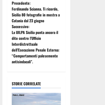
N
Precedente:
Ferdinando Scianna. Ti ricordo,
a
Sicilia 80 fotografie in mostra a
Catania dal 23 giugno
v
Successivo:
i
La UILPA Sicilia punta ancora il
dito contro l’Ufficio
g
Interdistrettuale
dell’Esecuzione Penale Esterna:
a
“Comportamenti palesemente
z
antisindacali”.
i
o
STORIE CORRELATE
n
e