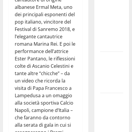
sindacato
albanese Ermal Meta, uno
Nursind
dei principali esponenti del
avvia una
pop italiano, vincitore del
vertenza a
Festival di Sanremo 2018, e
Asp e Oasi
l’elegante cantautrice
Maria SS
romana Marina Rei. E poi le
Troina
performance dell’attrice
Giornata di
Ester Pantano, le riflessioni
vigilia per il
colte di Ascanio Celestini e
23° Rally
tante altre “chicche” – da
Tirreno
un video che ricorda la
Messina
visita di Papa Francesco a
Lampedusa a un omaggio
Automobilismo
alla società sportiva Calcio
– Si
Napoli, campione d’Italia –
chiuderanno
che faranno da contorno
il 19 agosto
alla serata di gala in cui si
le iscrizioni