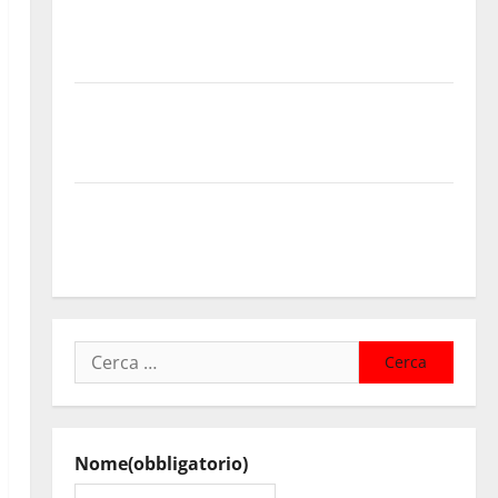
progressioni verticali in deroga, i sindacati: “Un
traguardo molto atteso dai lavoratori della Regione
Siciliana”
TEATRI DI PIETRA 2026 in Sicilia Riccardo III e
Shakespeare a Ustica: Teatri di Pietra prosegue il
suo viaggio nella provincia di Palermo
Salmo sarà in Sicilia il 9 e 11 agosto a Catania (Villa
Bellini) e Palermo (Velodromo) per due date del
Wave Summer Music
Ricerca
per:
Nome
(obbligatorio)