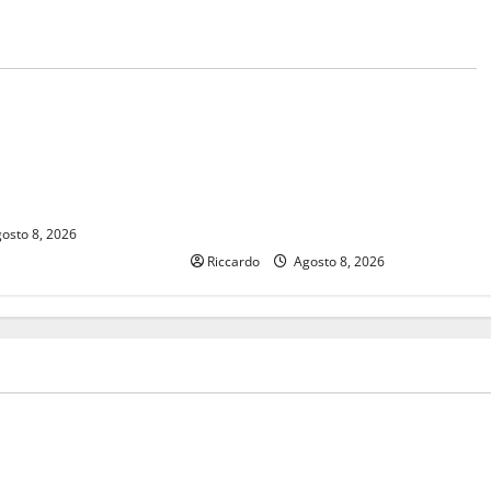
economia
 e coesione, 7,2
Batosta per la rigenerazione
tenziare
urbana in Sicilia, revocati da Roma
amento idrico
progetti per 44 milioni. Varrica
y
(M5S Ars): “Sicilia bersaglio
preferito del governo Meloni”
osto 8, 2026
Riccardo
Agosto 8, 2026
sindacati
 dal Mondiale? Alessio
Pubblicazione delle graduato
ima di scegliere il
definitive delle progressioni 