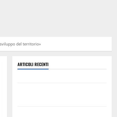
viluppo del territorio»
ARTICOLI RECENTI
Leonforte: questa sera la Notte Bianca
Italia fuori dal Mondiale? Alessio Sundas: «Prima di
scegliere il commissario tecnico, si ripensi un
sistema che non valorizza più i giovani»
Pubblicazione delle graduatorie definitive delle