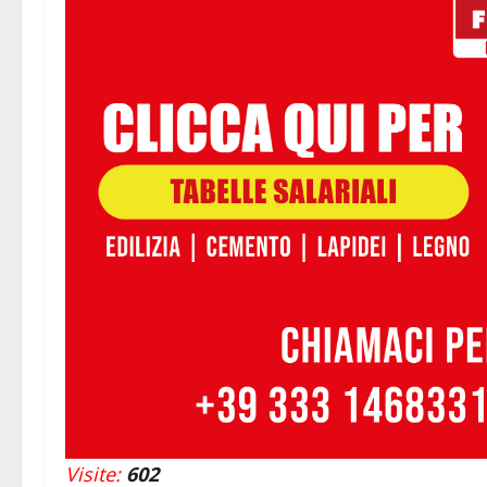
Visite:
602