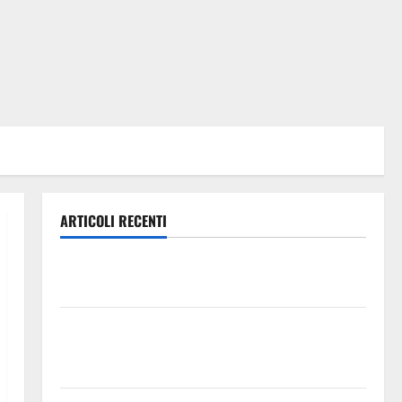
ARTICOLI RECENTI
Lavoro. Venezia (PD): “Depositato ddl all’ARS per
valorizzare le imprese domestiche”
Pergusa si prepara alla “Notte dell’Assunta”: il 14
agosto musica, spettacolo, gastronomia e una
sorpresa di mezzanotte.