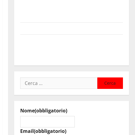
Sanità: Non riconosciuto il Buono Pasto: sindacato
Nursind avvia una vertenza a Asp e Oasi Maria SS
Troina
Giornata di vigilia per il 23° Rally Tirreno Messina
Automobilismo – Si chiuderanno il 19 agosto le
iscrizioni al 6° Slalom Città di Alessandria della
Rocca
Ricerca
per:
Nome
(obbligatorio)
Email
(obbligatorio)