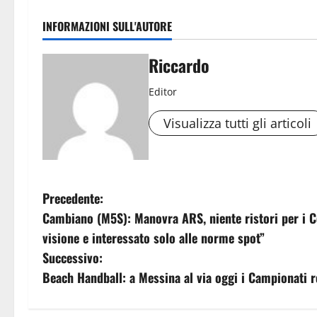
INFORMAZIONI SULL'AUTORE
Riccardo
Editor
Visualizza tutti gli articoli
N
Precedente:
Cambiano (M5S): Manovra ARS, niente ristori per i C
a
visione e interessato solo alle norme spot”
v
Successivo:
Beach Handball: a Messina al via oggi i Campionati r
i