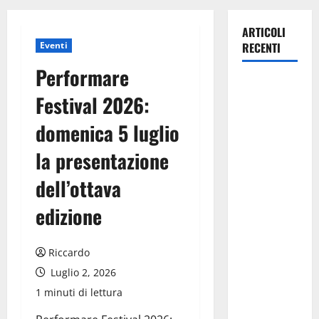
ARTICOLI
Eventi
RECENTI
Performare
Italia fuori
Festival 2026:
dal
Mondiale?
domenica 5 luglio
Alessio
la presentazione
Sundas:
«Prima di
dell’ottava
scegliere il
commissario
edizione
tecnico, si
ripensi un
Riccardo
sistema che
Luglio 2, 2026
non
1 minuti di lettura
valorizza
più i