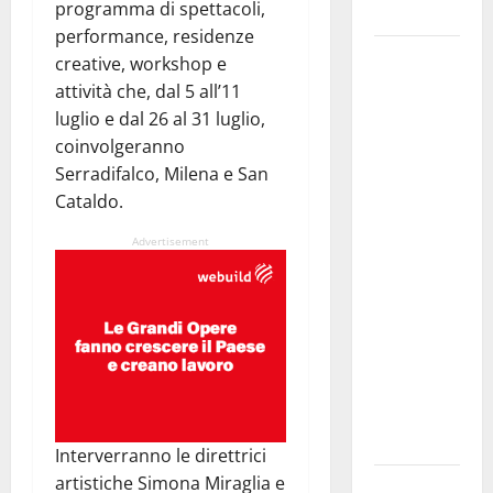
programma di spettacoli,
Siciliana”
performance, residenze
TEATRI DI
creative, workshop e
PIETRA
attività che, dal 5 all’11
2026 in
luglio e dal 26 al 31 luglio,
Sicilia
coinvolgeranno
Riccardo III
Serradifalco, Milena e San
e
Cataldo.
Shakespeare
Advertisement
a Ustica:
Teatri di
Pietra
prosegue il
suo viaggio
nella
provincia di
Palermo
Interverranno le direttrici
artistiche Simona Miraglia e
Salmo sarà