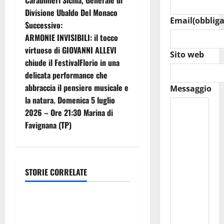
g
Divisione Ubaldo Del Monaco
a
Email
(obbliga
Successivo:
z
ARMONIE INVISIBILI: il tocco
virtuoso di GIOVANNI ALLEVI
Sito web
i
chiude il FestivalFlorio in una
delicata performance che
o
abbraccia il pensiero musicale e
Messaggio
n
la natura. Domenica 5 luglio
2026 – Ore 21:30 Marina di
e
Favignana (TP)
a
r
STORIE CORRELATE
Eventi
t
TEATRI DI PIETRA 2026 in
i
Sicilia Riccardo III e