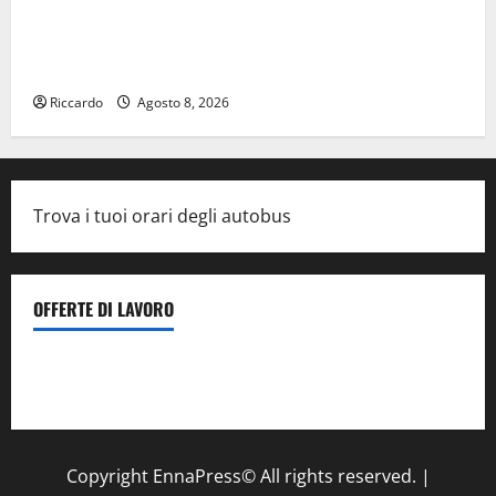
Salmo sarà in Sicilia il 9 e 11 agosto a Catania (Villa
Bellini) e Palermo (Velodromo) per due date del
Wave Summer Music
Riccardo
Agosto 8, 2026
Trova i tuoi orari degli autobus
OFFERTE DI LAVORO
Il Centro La Diagnostica di Catenanuova ricerca un
tecnico sanitario di radiologia medica
a Enna
Copyright EnnaPress© All rights reserved.
|