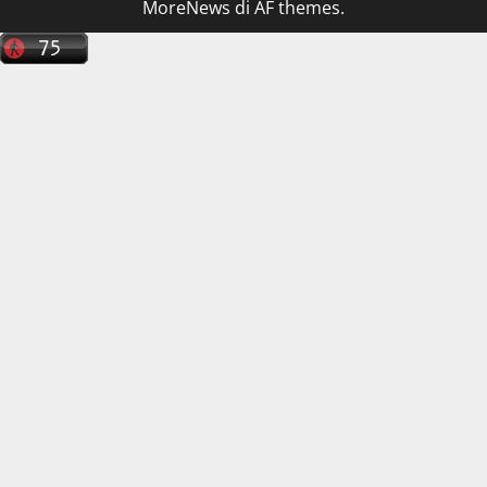
MoreNews
di AF themes.