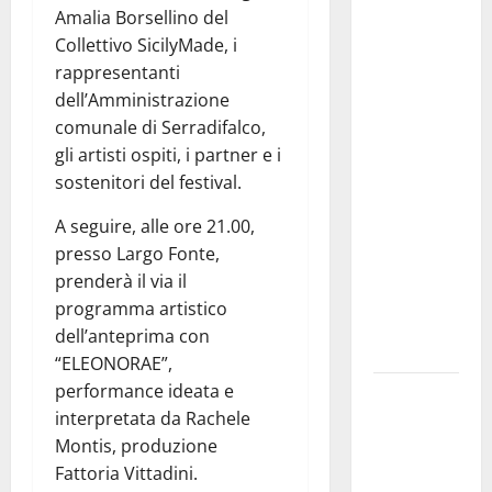
Amalia Borsellino del
in Sicilia il
Collettivo SicilyMade, i
9 e 11
rappresentanti
agosto a
dell’Amministrazione
Catania
comunale di Serradifalco,
(Villa
gli artisti ospiti, i partner e i
Bellini) e
sostenitori del festival.
Palermo
(Velodromo)
A seguire, alle ore 21.00,
per due
presso Largo Fonte,
date del
prenderà il via il
Wave
programma artistico
Summer
dell’anteprima con
Music
“ELEONORAE”,
performance ideata e
Decreto PA
interpretata da Rachele
e
Montis, produzione
stanziamento
Fattoria Vittadini.
fondi per