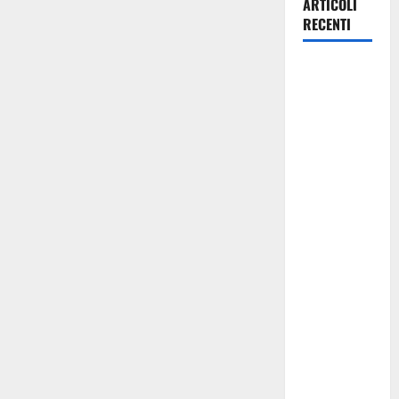
ARTICOLI
RECENTI
Italia fuori
dal
Mondiale?
Alessio
Sundas:
«Prima di
scegliere il
commissario
tecnico, si
ripensi un
sistema che
non
valorizza
più i
giovani»