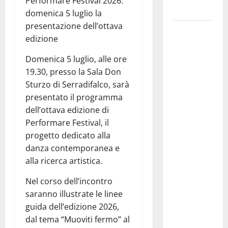
Performare Festival 2026:
giovani»
domenica 5 luglio la
presentazione dell’ottava
Pubblicazione
edizione
delle
graduatorie
Domenica 5 luglio, alle ore
definitive
19.30, presso la Sala Don
delle
Sturzo di Serradifalco, sarà
progressioni
presentato il programma
verticali in
dell’ottava edizione di
deroga, i
Performare Festival, il
sindacati:
progetto dedicato alla
“Un
danza contemporanea e
traguardo
alla ricerca artistica.
molto
Nel corso dell’incontro
atteso dai
saranno illustrate le linee
lavoratori
guida dell’edizione 2026,
della
dal tema “Muoviti fermo” al
Regione