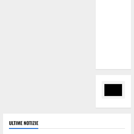
abbiamo
perso
tempo e
risorse.
Parta
subito il
Tavolo
caporalato.”
ULTIME NOTIZIE
Calcio