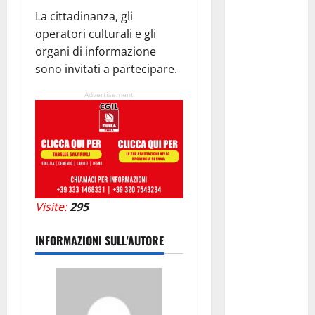
alloggi ai
La cittadinanza, gli
lavoratori
operatori culturali e gli
agricoli
organi di informazione
immigrati:
sono invitati a partecipare.
Mininni Flai
Cgil: “Bene
Advertisement
il decreto
del governo
per il
superamento
dei ghetti,
ma non
Visite:
295
aver
utilizzato i
INFORMAZIONI SULL'AUTORE
fondi del
PNRR è
stato un
grave