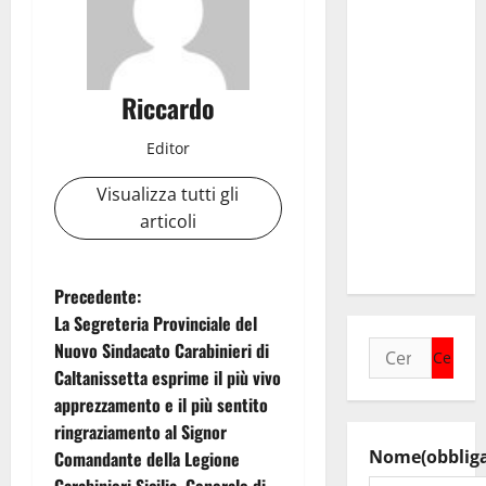
spreco
perché
abbiamo
perso
Riccardo
tempo e
risorse.
Editor
Parta
Visualizza tutti gli
subito il
articoli
Tavolo
caporalato.”
N
Precedente:
La Segreteria Provinciale del
a
Nuovo Sindacato Carabinieri di
Ricerca
Caltanissetta esprime il più vivo
per:
v
apprezzamento e il più sentito
i
ringraziamento al Signor
Nome
(obblig
Comandante della Legione
Carabinieri Sicilia, Generale di