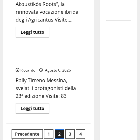
Akoustikòs Roots”, la
evento Folk
rinnovata vocazione ibrida
internazionale
degli Agricantus Visite:...
Leonforte:
Leggi
Leggi tutto
il 15 agosto
di
Rally
più
concerto
su
Alkantara
dei Modena
Off,
Rally Tirreno Messina, svelati i
City
il
protagonisti della 23ª edizione
7
Ramblers
agosto
Riccardo
Agosto 6, 2026
ad
Aci
Nuoto:
Rally Tirreno Messina,
Bonaccorsi
“Elektro-
Simone
svelati i protagonisti della
Akoustikòs
Roots”,
Capostagno
23ª edizione Visite: 83
la
de La
rinnovata
vocazione
Leggi
Leggi tutto
Fenice Enna
ibrida
di
degli
nella Top
più
Agricantus
su
Ten
Rally
Tirreno
Paginazione
Nazionale
Precedente
1
2
3
4
Messina,
svelati