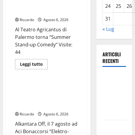
della
torna “Summer Stand-up
mobilità
24
25
26
sostenibile
Comedy”
parla
siciliano
31
Riccardo
Agosto 6, 2026
« Lug
Al Teatro Agricantus di
Palermo torna “Summer
Stand-up Comedy” Visite:
44
ARTICOLI
RECENTI
Leggi
Leggi tutto
di
Eventi
più
Escursionisti
su
Al
degli Erei: il
Teatro
Alkantara Off, il 7 agosto ad Aci
Agricantus
Castello di
Bonaccorsi “Elektro-Akoustikòs
di
Palermo
Gresti
Roots”, la rinnovata vocazione
torna
ibrida degli Agricantus
continua a
“Summer
Stand-
crollare
Riccardo
up
Agosto 6, 2026
Comedy”
Alkantara Off, il 7 agosto ad
Leonforte:
Aci Bonaccorsi “Elektro-
il 20 agosto