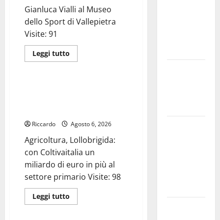
degli Erei: il
Gianluca Vialli al Museo
Castello di
dello Sport di Vallepietra
Gresti
Visite: 91
continua a
crollare
Leggi
Leggi tutto
di
Agricoltura
più
Leonforte:
su
Gianluca
il 20 agosto
Vialli
Agricoltura, Lollobrigida: con
evento Folk
al
Coltivaitalia un miliardo di euro
Museo
internazionale
dello
in più al settore primario
Sport
di
Riccardo
Agosto 6, 2026
Leonforte:
Vallepietra
il 15 agosto
Agricoltura, Lollobrigida:
concerto
con Coltivaitalia un
dei Modena
miliardo di euro in più al
City
settore primario Visite: 98
Ramblers
Leggi
Leggi tutto
di
Nuoto:
Eventi
più
su
Simone