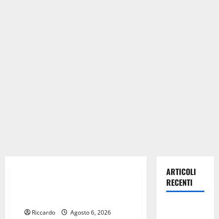
Eventi
ARTICOLI
RECENTI
Gianluca Vialli al Museo dello
Sport di Vallepietra
Escursionisti
Riccardo
Agosto 6, 2026