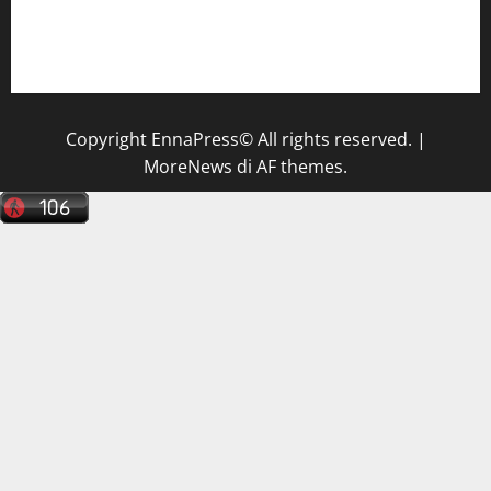
Il Centro La Diagnostica di Catenanuova ricerca un
tecnico sanitario di radiologia medica
a Enna
Copyright EnnaPress© All rights reserved.
|
MoreNews
di AF themes.