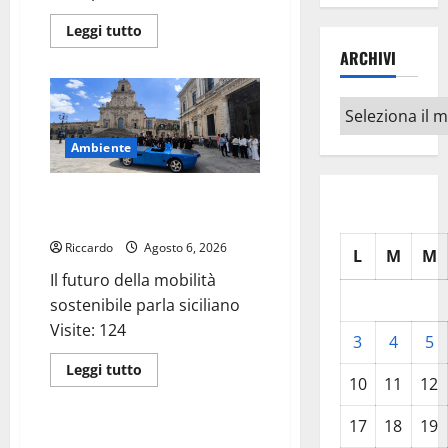
Leggi
Leggi tutto
di
ARCHIVI
più
su
Mafia,
Schifani
Archivi
ricorda
Costa,
Cassarà
Ambiente
e
Antiochia:
«Custodiamo
Il futuro della mobilità
e
diffondiamo
sostenibile parla siciliano
il
loro
Riccardo
Agosto 6, 2026
esempio»
L
M
M
Il futuro della mobilità
sostenibile parla siciliano
Visite: 124
3
4
5
Leggi
Leggi tutto
di
10
11
12
Eventi
più
su
Il
17
18
19
futuro
Al Teatro Agricantus di Palermo