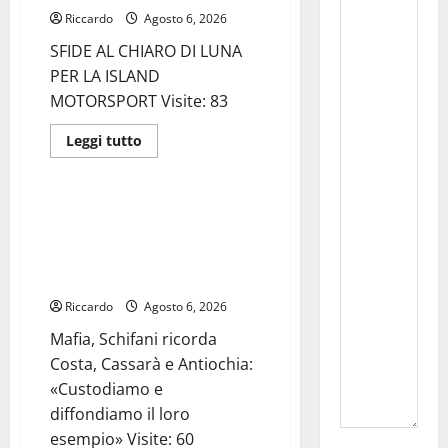
PER
Riccardo
Agosto 6, 2026
IL
CONCERTO
SFIDE AL CHIARO DI LUNA
DI
FERRAGOSTO
PER LA ISLAND
MOTORSPORT Visite: 83
Leggi
Leggi tutto
di
legalità
più
su
SFIDE
AL
Mafia, Schifani ricorda Costa,
CHIARO
Cassarà e Antiochia:
DI
LUNA
«Custodiamo e diffondiamo il
PER
loro esempio»
LA
ISLAND
Riccardo
MOTORSPORT
Agosto 6, 2026
Mafia, Schifani ricorda
Costa, Cassarà e Antiochia:
«Custodiamo e
diffondiamo il loro
esempio» Visite: 60