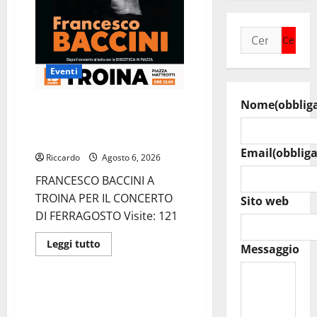
di
“K.I.ND
of
Ricerca
Human”
(11
per:
agosto),
nuova
Eventi
creazione
di
arcis_collective,
Nome
(obblig
FRANCESCO BACCINI A TROINA
PER IL CONCERTO DI
FERRAGOSTO
Email
(obbliga
Riccardo
Agosto 6, 2026
FRANCESCO BACCINI A
TROINA PER IL CONCERTO
Sito web
DI FERRAGOSTO Visite: 121
Leggi
Leggi tutto
Messaggio
di
Rally
più
su
FRANCESCO
BACCINI
SFIDE AL CHIARO DI LUNA PER
A
LA ISLAND MOTORSPORT
TROINA