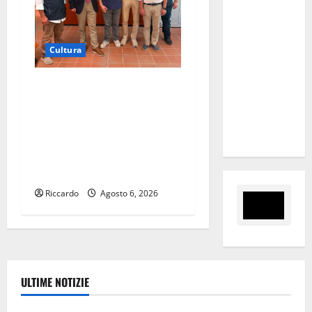
Erice attrae
l’Europa: al
via le prime
Cultura
grandi
firme
Museo Archeologico di
internazionali
Palazzo Varisano, Colianni:
tra le auto
«Con il progetto di
storiche
fattibilità prende avvio l’iter
per la riqualificazione del
sito»
Riccardo
Agosto 6, 2026
ULTIME NOTIZIE
Automobilismo