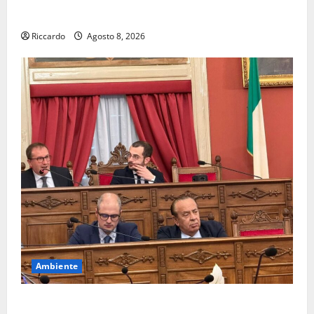
La 64^ Svolte Di Popoli ha alzato il sipario
Riccardo
Agosto 8, 2026
Ambiente
Pasquasia, ipotesi sito come discarica di amianto