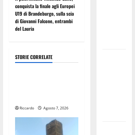
i
comunale
conquista la finale agli Europei
alla
U19 di Brandeburgo, sulla scia
g
presenza
di Giovanni Falcone, entrambi
dei vertici
del Lauria
a
della
regione.
z
A Cefalà
i
STORIE CORRELATE
Cultura
Diana il
o
“Pinocchio.
Notti di BCsicilia.
Anatomia di
n
Montelepre, presentazione
un seme
del libro di Claudio
ostinato” di
e
D’Angelo “Trinakija”
e con
a
Sergio
Riccardo
Agosto 7, 2026
Vespertino
r
Dest’Arte,