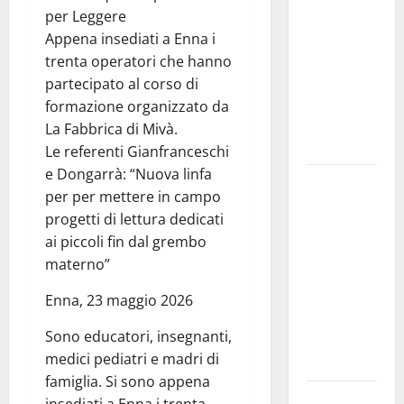
Consiglio
per Leggere
comunale
Appena insediati a Enna i
alla
trenta operatori che hanno
presenza
partecipato al corso di
dei vertici
formazione organizzato da
della
La Fabbrica di Mivà.
regione.
Le referenti Gianfranceschi
e Dongarrà: “Nuova linfa
A Cefalà
per per mettere in campo
Diana il
progetti di lettura dedicati
“Pinocchio.
ai piccoli fin dal grembo
Anatomia di
materno”
un seme
ostinato” di
Enna, 23 maggio 2026
e con
Sono educatori, insegnanti,
Sergio
medici pediatri e madri di
Vespertino
famiglia. Si sono appena
Dest’Arte,
insediati a Enna i trenta