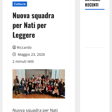
Cultura
RECENTI
Nuova squadra
La 64^
per Nati per
Svolte Di
Popoli ha
Leggere
alzato il
sipario
Riccardo
Pasquasia,
Maggio 23, 2026
ipotesi sito
2 minuti letti
come
discarica di
amianto
proveniente
da tutta la
Sicilia:
Greco
chiede un
Nuova squadra per Nati