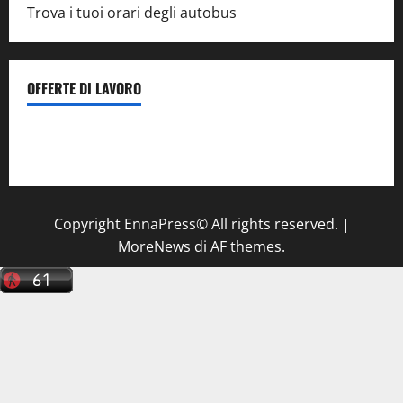
Trova i tuoi orari degli autobus
OFFERTE DI LAVORO
Il Centro La Diagnostica di Catenanuova ricerca un
tecnico sanitario di radiologia medica
a Enna
Copyright EnnaPress© All rights reserved.
|
MoreNews
di AF themes.