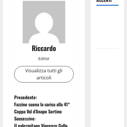
RECENTI
La 64^
Svolte Di
Popoli ha
alzato il
sipario
Riccardo
Pasquasia,
Editor
ipotesi sito
come
Visualizza tutti gli
discarica di
articoli
amianto
proveniente
N
da tutta la
Precedente:
Sicilia:
Fazzino suona la carica alla 41^
a
Greco
Coppa Val d’Anapo Sortino
chiede un
Successivo:
v
Consiglio
Il palermitano Vincenzo Gallo,