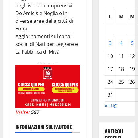
degli istituti comprensivi
De Amicis e Neglia e in
L
M
M
diverse aree della città di
Enna.
Aggiornamenti sui canali
3
4
5
social di Nati per Leggere e
La Fabbrica di Mivà.
10
11
12
Advertisement
17
18
19
24
25
26
31
« Lug
Visite:
567
INFORMAZIONI SULL'AUTORE
ARTICOLI