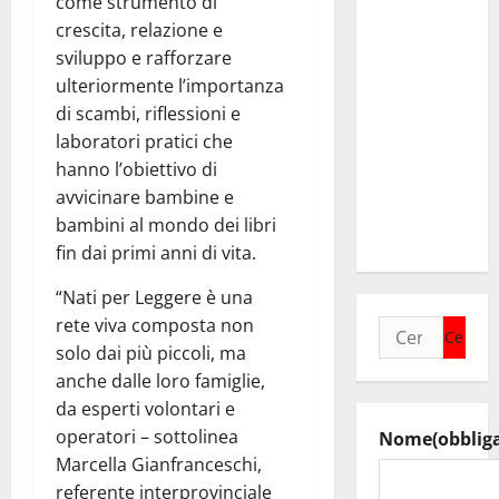
come strumento di
La Monte
crescita, relazione e
Erice attrae
sviluppo e rafforzare
l’Europa: al
ulteriormente l’importanza
via le prime
di scambi, riflessioni e
grandi
laboratori pratici che
firme
hanno l’obiettivo di
internazionali
avvicinare bambine e
tra le auto
bambini al mondo dei libri
storiche
fin dai primi anni di vita.
“Nati per Leggere è una
rete viva composta non
Ricerca
solo dai più piccoli, ma
per:
anche dalle loro famiglie,
da esperti volontari e
operatori – sottolinea
Nome
(obblig
Marcella Gianfranceschi,
referente interprovinciale