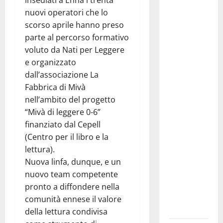
per il
nuovi operatori che lo
festival
scorso aprile hanno preso
intercomunale
parte al percorso formativo
delle arti
voluto da Nati per Leggere
performative
e organizzato
a
dall’associazione La
Ventimiglia
Fabbrica di Mivà
di Sicilia,
nell’ambito del progetto
Mezzojuso e
“Mivà di leggere 0-6”
Vicari il
finanziato dal Cepell
“Beatles
(Centro per il libro e la
Jazz
lettura).
Tribute” di
Nuova linfa, dunque, e un
Giuseppe
nuovo team competente
Milici e
pronto a diffondere nella
Daria
comunità ennese il valore
Biancardi
della lettura condivisa