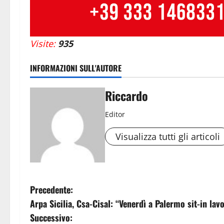
Visite:
935
INFORMAZIONI SULL'AUTORE
Riccardo
Editor
Visualizza tutti gli articoli
N
Precedente:
Arpa Sicilia, Csa-Cisal: “Venerdì a Palermo sit-in lavo
a
Successivo: