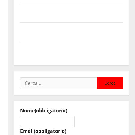
Temporale: a lavoro i volontari. Auto bloccata ad
Enna bassa
DEFINITO IL PROGRAMMA DELLA SETTIMA EDIZIONE
DEL MARZAMEMI CINEFEST
Salute, giunta regionale nomina Sabrina Cillia alla
direzione del Cefpas
Ricerca
per:
Nome
(obbligatorio)
Email
(obbligatorio)