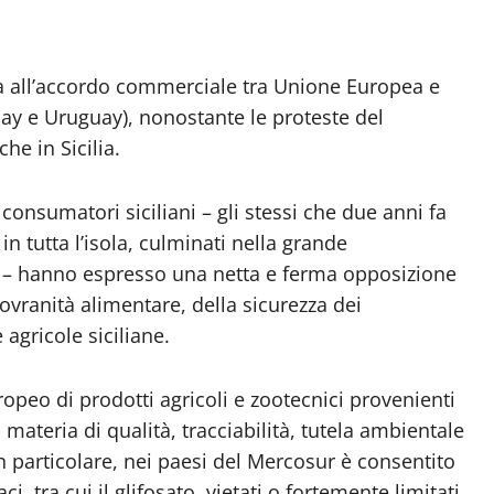
era all’accordo commerciale tra Unione Europea e
uay e Uruguay), nonostante le proteste del
e in Sicilia.
e consumatori siciliani – gli stessi che due anni fa
in tutta l’isola, culminati nella grande
 – hanno espresso una netta e ferma opposizione
ovranità alimentare, della sicurezza dei
 agricole siciliane.
ropeo di prodotti agricoli e zootecnici provenienti
materia di qualità, tracciabilità, tutela ambientale
n particolare, nei paesi del Mercosur è consentito
i, tra cui il glifosato, vietati o fortemente limitati