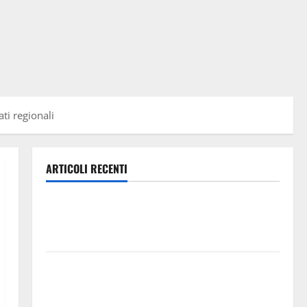
ti regionali
ARTICOLI RECENTI
Caronia (Noi Moderati): “Basta valzer di poltrone, a
Palermo serve un programma per giovani e servizi
efficienti
POSTE ITALIANE: IN PROVINCIA DI ENNA CON
“SEGUIMI” LA CORRISPONDENZA VIENE IN VACANZA
CON TE