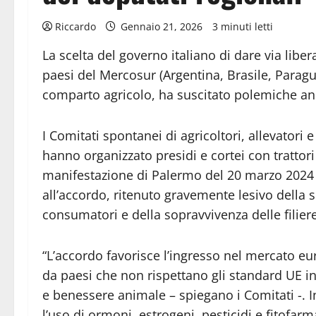
Riccardo
Gennaio 21, 2026
3 minuti letti
La scelta del governo italiano di dare via lib
paesi del Mercosur (Argentina, Brasile, Parag
comparto agricolo, ha suscitato polemiche anch
I Comitati spontanei di agricoltori, allevatori 
hanno organizzato presidi e cortei con trattori 
manifestazione di Palermo del 20 marzo 2024
all’accordo, ritenuto gravemente lesivo della s
consumatori e della sopravvivenza delle filiere
“L’accordo favorisce l’ingresso nel mercato eu
da paesi che non rispettano gli standard UE in 
e benessere animale – spiegano i Comitati -. I
l’uso di ormoni, estrogeni, pesticidi e fitofarmac