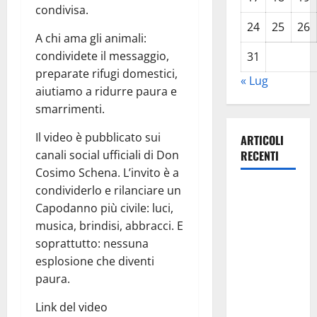
condivisa.
24
25
26
A chi ama gli animali:
condividete il messaggio,
31
preparate rifugi domestici,
« Lug
aiutiamo a ridurre paura e
smarrimenti.
Il video è pubblicato sui
ARTICOLI
canali social ufficiali di Don
RECENTI
Cosimo Schena. L’invito è a
condividerlo e rilanciare un
Lavoro.
Capodanno più civile: luci,
Venezia
musica, brindisi, abbracci. E
(PD):
soprattutto: nessuna
“Depositato
esplosione che diventi
ddl all’ARS
paura.
per
valorizzare
Link del video
le imprese