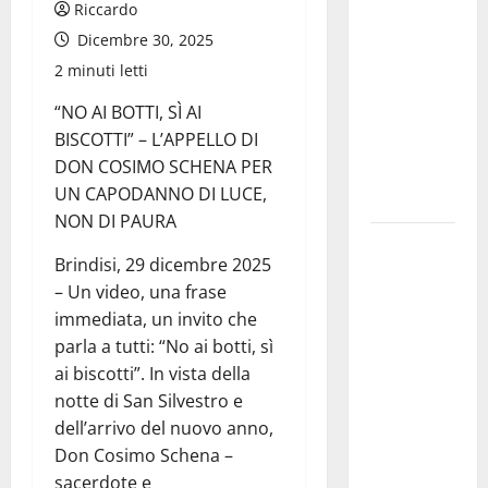
dell’Assunta”:
Riccardo
il 14 agosto
Dicembre 30, 2025
musica,
2 minuti letti
spettacolo,
“NO AI BOTTI, SÌ AI
gastronomia
BISCOTTI” – L’APPELLO DI
e una
DON COSIMO SCHENA PER
sorpresa di
UN CAPODANNO DI LUCE,
mezzanotte.
NON DI PAURA
Sanità: Non
Brindisi, 29 dicembre 2025
riconosciuto
– Un video, una frase
il Buono
immediata, un invito che
Pasto:
parla a tutti: “No ai botti, sì
sindacato
ai biscotti”. In vista della
Nursind
notte di San Silvestro e
avvia una
dell’arrivo del nuovo anno,
vertenza a
Don Cosimo Schena –
Asp e Oasi
sacerdote e