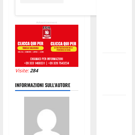
sindacato
Nursind
avvia una
Advertisement
vertenza a
Asp e Oasi
Maria SS
Troina
Giornata di
vigilia per il
Visite:
284
23° Rally
Tirreno
INFORMAZIONI SULL'AUTORE
Messina
Automobilismo
– Si
chiuderanno
il 19 agosto
le iscrizioni