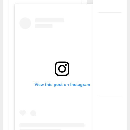
domestiche”
Pergusa si
prepara alla
“Notte
dell’Assunta”:
il 14 agosto
musica,
spettacolo,
gastronomia
e una
sorpresa di
View this post on Instagram
mezzanotte.
Sanità: Non
riconosciuto
il Buono
Pasto: