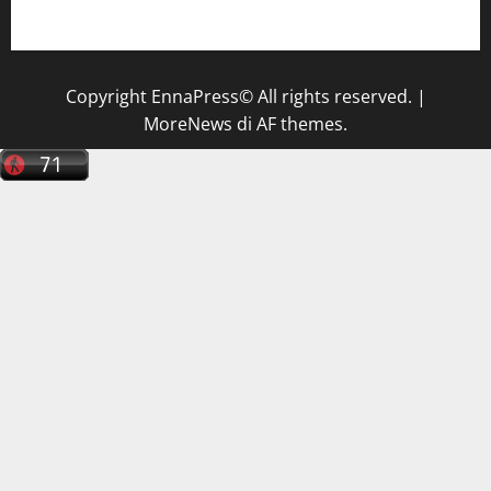
tecnico sanitario di radiologia medica
a Enna
Copyright EnnaPress© All rights reserved.
|
MoreNews
di AF themes.