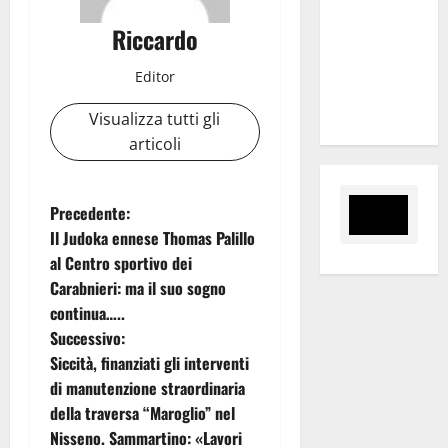
al 6°
Riccardo
Slalom
Città di
Editor
Alessandria
della Rocca
Visualizza tutti gli
articoli
N
Precedente:
Il Judoka ennese Thomas Palillo
a
al Centro sportivo dei
Carabnieri: ma il suo sogno
v
continua…..
i
Successivo:
Siccità, finanziati gli interventi
g
di manutenzione straordinaria
della traversa “Maroglio” nel
a
Nisseno. Sammartino: «Lavori