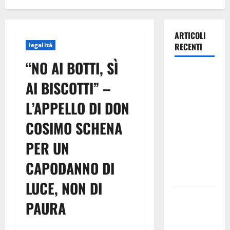
ARTICOLI
legalità
RECENTI
“NO AI BOTTI, SÌ
Lavoro.
AI BISCOTTI” –
Venezia
(PD):
L’APPELLO DI DON
“Depositato
COSIMO SCHENA
ddl all’ARS
per
PER UN
valorizzare
le imprese
CAPODANNO DI
domestiche”
LUCE, NON DI
Pergusa si
PAURA
prepara alla
“Notte