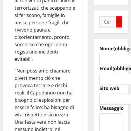
altri diventa panico: animali
terrorizzati che scappano e
si feriscono, famiglie in
Ricerca
ansia, persone fragili che
per:
rivivono paura e
disorientamento, pronto
soccorso che ogni anno
Nome
(obblig
registrano incidenti
evitabili.
Email
(obbliga
“Non possiamo chiamare
divertimento ciò che
provoca terrore e rischi
Sito web
reali. Il Capodanno non ha
bisogno di esplosioni per
essere felice: ha bisogno di
Messaggio
vita, rispetto e sicurezza.
Una festa vera non lascia
nessuno indietro: né