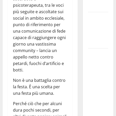
Maria SS
psicoterapeuta, tra le voci
Troina
più seguite e ascoltate sui
Giornata di
social in ambito ecclesiale,
vigilia per il
punto di riferimento per
23° Rally
una comunicazione di fede
Tirreno
capace di raggiungere ogni
Messina
giorno una vastissima
community – lancia un
Automobilismo
appello netto contro
– Si
petardi, fuochi d’artificio e
chiuderanno
botti.
il 19 agosto
le iscrizioni
Non è una battaglia contro
al 6°
la festa. È una scelta per
Slalom
una festa più umana.
Città di
Perché ciò che per alcuni
Alessandria
dura pochi secondi, per
della Rocca