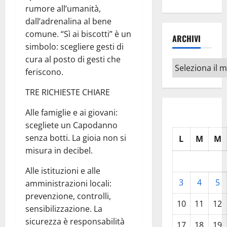
rumore all’umanità,
dall’adrenalina al bene
comune. “Sì ai biscotti” è un
ARCHIVI
simbolo: scegliere gesti di
cura al posto di gesti che
Archivi
feriscono.
TRE RICHIESTE CHIARE
Alle famiglie e ai giovani:
scegliete un Capodanno
senza botti. La gioia non si
L
M
M
misura in decibel.
Alle istituzioni e alle
3
4
5
amministrazioni locali:
prevenzione, controlli,
10
11
12
sensibilizzazione. La
sicurezza è responsabilità
17
18
19