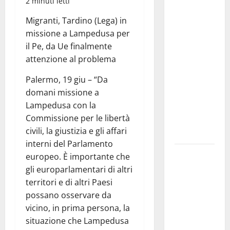
2 minuti letti
convocazione
urgente del
Migranti, Tardino (Lega) in
Consiglio
missione a Lampedusa per
comunale di
il Pe, da Ue finalmente
Enna:
attenzione al problema
«Dopo gli
Palermo, 19 giu – “Da
allarmismi,
domani missione a
confronto
Lampedusa con la
pubblico su
Commissione per le libertà
atti e dati
civili, la giustizia e gli affari
progettuali»
interni del Parlamento
Pasquasia,
europeo. È importante che
Colianni: «Il
gli europarlamentari di altri
presidente
territori e di altri Paesi
del
possano osservare da
Consiglio
vicino, in prima persona, la
Comunale
situazione che Lampedusa