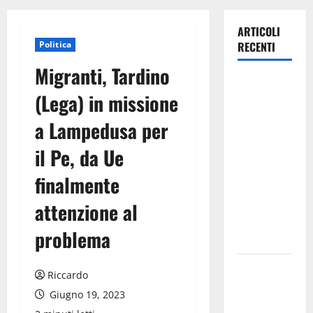
ARTICOLI
Politica
RECENTI
Migranti, Tardino
TRIONFO
(Lega) in missione
ASSOLUTO
A
a Lampedusa per
TAORMINA:
il Pe, da Ue
UN
NABUCCO
finalmente
IMMORTALE
ACCENDE IL
attenzione al
TEATRO
problema
ANTICO
Pasquasia,
Riccardo
il Mpa
Giugno 19, 2023
chiede la