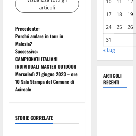
10
11
12
articoli
17
18
19
24
25
26
N
Precedente:
Perché andare in tour in
31
a
Malesia?
« Lug
Successivo:
v
CAMPIONATI ITALIANI
i
INDIVIDUALI MASTER OUTDOOR
Mercoledì 21 giugno 2023 – ore
ARTICOLI
g
10 Sala Stampa del Comune di
RECENTI
Acireale
a
TRIONFO
z
ASSOLUTO
A
i
STORIE CORRELATE
TAORMINA:
Politica
UN
o
NABUCCO