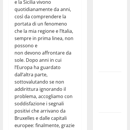
studi gli
e la Sicilia vivono
atti, nessun
quotidianamente da anni,
ampliamento
così da comprendere la
della
portata di un fenomeno
capsula,
che la mia regione e l’Italia,
solo la
sempre in prima linea, non
bonifica
possono e
dell’amianto
non devono affrontare da
presente
sole. Dopo anni in cui
nel sito»
l’Europa ha guardato
dall’altra parte,
Inizia la
sottovalutando se non
notte del
addirittura ignorando il
23° Rally
problema, accogliamo con
Tirreno
soddisfazione i segnali
Messina
positivi che arrivano da
Assoro il 9
Bruxelles e dalle capitali
agosto
europee: finalmente, grazie