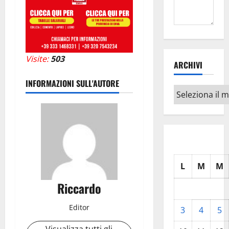
Visite:
503
ARCHIVI
INFORMAZIONI SULL'AUTORE
Archivi
L
M
M
Riccardo
Editor
3
4
5
Visualizza tutti gli