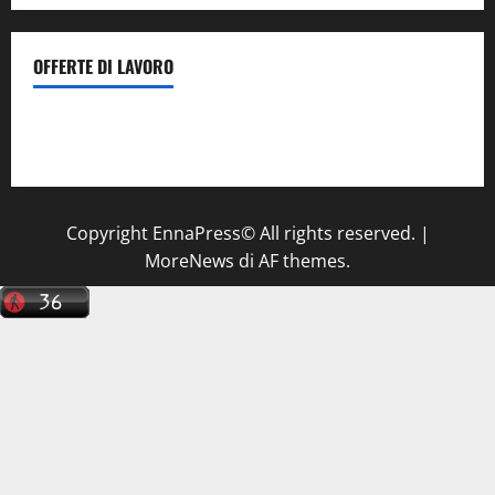
OFFERTE DI LAVORO
Il Centro La Diagnostica di Catenanuova ricerca un
tecnico sanitario di radiologia medica
a Enna
Copyright EnnaPress© All rights reserved.
|
MoreNews
di AF themes.