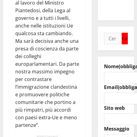
raduno
al lavoro del Ministro
bandistico
Piantedosi, della Lega al
governo e a tutti i livelli,
anche nelle istituzioni Ue
qualcosa sta cambiando.
Ricerca
Ma sarà decisiva anche una
per:
presa di coscienza da parte
dei colleghi
europarlamentari. Da parte
Nome
(obblig
nostra massimo impegno
per contrastare
l’immigrazione clandestina
Email
(obbliga
e promuovere politiche
comunitarie che portino a
Sito web
più rimpatri, più accordi
con paesi extra-Ue e meno
partenze”.
Messaggio
Advertisement