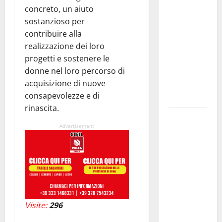
concreto, un aiuto
di
sostanzioso per
temporali
contribuire alla
pomeridiani.
realizzazione dei loro
Temperature
progetti e sostenere le
stabili, due
donne nel loro percorso di
gradi circa
acquisizione di nuove
sopra
consapevolezze e di
media.
rinascita.
Il sindaco di
Advertisement
Enna
Mirello
Crisafulli
incontra il
collega di
Caltanissetta
Walter
Visite:
296
Tesauro