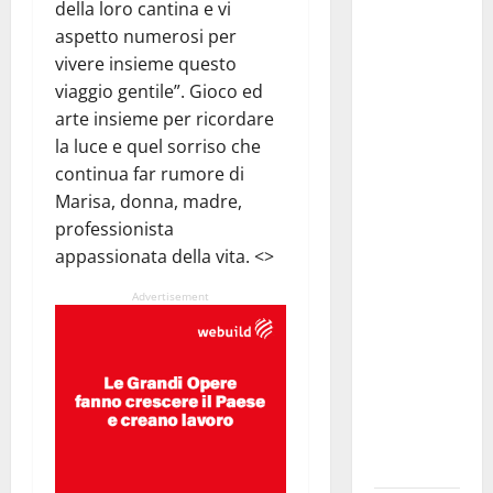
della loro cantina e vi
Pasquasia,
aspetto numerosi per
Giuseppe
vivere insieme questo
Carta: “Al
viaggio gentile”. Gioco ed
rientro dei
arte insieme per ricordare
lavori
la luce e quel sorriso che
parlamentari,
continua far rumore di
urgente
Marisa, donna, madre,
audizione in
professionista
Commissione
appassionata della vita. <>
Ambiente,
servono
Advertisement
chiarezza e
atti, non
allarmismi
e
speculazioni
politiche”