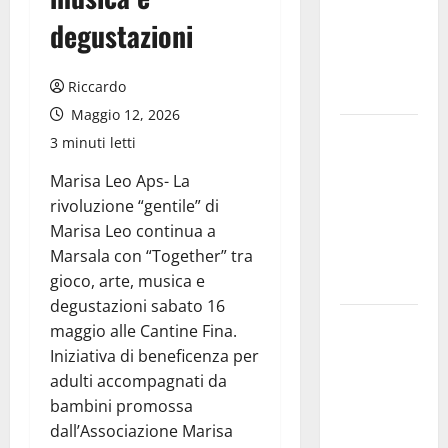
allarmismi
degustazioni
e
speculazioni
Riccardo
politiche”
Maggio 12, 2026
Pasquasia:
3 minuti letti
uno dei più
Marisa Leo Aps- La
grandi
rivoluzione “gentile” di
“Buchi
Marisa Leo continua a
Neri” della
Marsala con “Together” tra
Regione
gioco, arte, musica e
Sicilia
degustazioni sabato 16
Enna questa
maggio alle Cantine Fina.
sera al
Iniziativa di beneficenza per
piazzale
adulti accompagnati da
Euno “Il
bambini promossa
Barbiere di
dall’Associazione Marisa