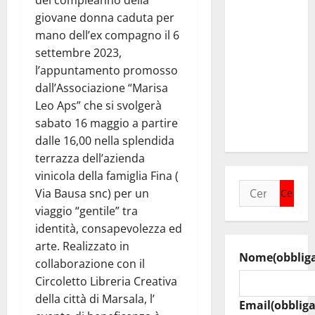
del compleanno della
incontra il
giovane donna caduta per
collega di
mano dell’ex compagno il 6
Caltanissetta
settembre 2023,
Walter
l’appuntamento promosso
Tesauro
dall’Associazione “Marisa
“Sinergia
Leo Aps” che si svolgerà
tra i due
sabato 16 maggio a partire
territori”
dalle 16,00 nella splendida
terrazza dell’azienda
vinicola della famiglia Fina (
Ricerca
Via Bausa snc) per un
per:
viaggio “gentile” tra
identità, consapevolezza ed
arte. Realizzato in
Nome
(obblig
collaborazione con il
Circoletto Libreria Creativa
della città di Marsala, l’
Email
(obbliga