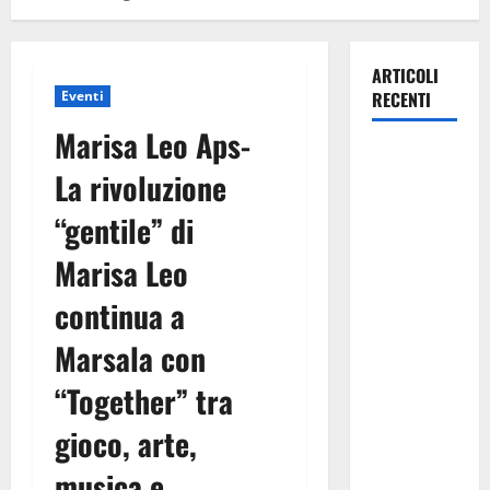
ARTICOLI
Eventi
RECENTI
Marisa Leo Aps-
Pasquasia,
La rivoluzione
Giuseppe
Carta: “Al
“gentile” di
rientro dei
Marisa Leo
lavori
parlamentari,
continua a
urgente
audizione in
Marsala con
Commissione
“Together” tra
Ambiente,
servono
gioco, arte,
chiarezza e
musica e
atti, non