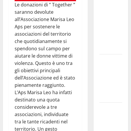
Pasquasia:
Le donazioni di ” Together ”
uno dei più
saranno devolute
grandi
all’Associazione Marisa Leo
“Buchi
Aps per sostenere le
Neri” della
associazioni del territorio
Regione
che quotidianamente si
Sicilia
spendono sul campo per
aiutare le donne vittime di
Enna questa
violenza. Questo è uno tra
sera al
gli obiettivi principali
piazzale
dell’Associazione ed è stato
Euno “Il
pienamente raggiunto.
Barbiere di
L’Aps Marisa Leo ha infatti
Siviglia”
destinato una quota
considerevole a tre
Previsioni
associazioni, individuate
Meteo
tra le tante ricadenti nel
Enna: Nuova
territorio. Un gesto
probabilità