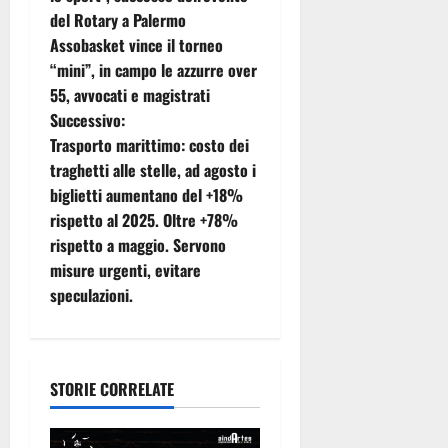
del Rotary a Palermo
v
Assobasket vince il torneo
i
“mini”, in campo le azzurre over
55, avvocati e magistrati
g
Successivo:
Trasporto marittimo: costo dei
a
traghetti alle stelle, ad agosto i
z
biglietti aumentano del +18%
rispetto al 2025. Oltre +78%
i
rispetto a maggio. Servono
misure urgenti, evitare
o
speculazioni.
n
e
STORIE CORRELATE
a