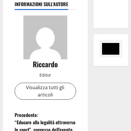
INFORMAZIONI SULL'AUTORE
“Sinergia
tra i due
territori”
Riccardo
Editor
Visualizza tutti gli
articoli
N
Precedente:
“Educare alla legalità attraverso
a
lo sport”, successo dell’evento