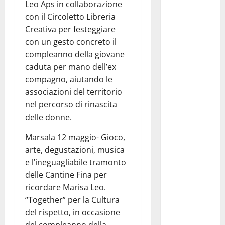
Siviglia”
Leo Aps in collaborazione
con il Circoletto Libreria
Previsioni
Creativa per festeggiare
Meteo
con un gesto concreto il
Enna: Nuova
compleanno della giovane
probabilità
caduta per mano dell’ex
di
compagno, aiutando le
temporali
associazioni del territorio
pomeridiani.
nel percorso di rinascita
Temperature
delle donne.
stabili, due
gradi circa
Marsala 12 maggio- Gioco,
sopra
arte, degustazioni, musica
media.
e l’ineguagliabile tramonto
delle Cantine Fina per
Il sindaco di
ricordare Marisa Leo.
Enna
“Together” per la Cultura
Mirello
del rispetto, in occasione
Crisafulli