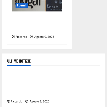
Eventi
Enna a settembre allo
Spazio Ikigai arriva Fabio
Zuffanti
Riccardo
Agosto 9, 2026
ULTIME NOTIZIE
Ambiente
Pasquasia, Giuseppe Carta: “Al rientro dei lavori
parlamentari, urgente audizione in Commissione
Ambiente, servono chiarezza e atti, non allarmismi e
speculazioni politiche”
Riccardo
Agosto 9, 2026