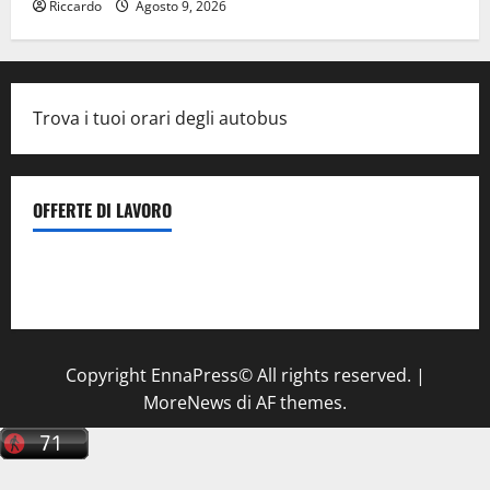
Riccardo
Agosto 9, 2026
Trova i tuoi orari degli autobus
OFFERTE DI LAVORO
Il Centro La Diagnostica di Catenanuova ricerca un
tecnico sanitario di radiologia medica
a Enna
Copyright EnnaPress© All rights reserved.
|
MoreNews
di AF themes.