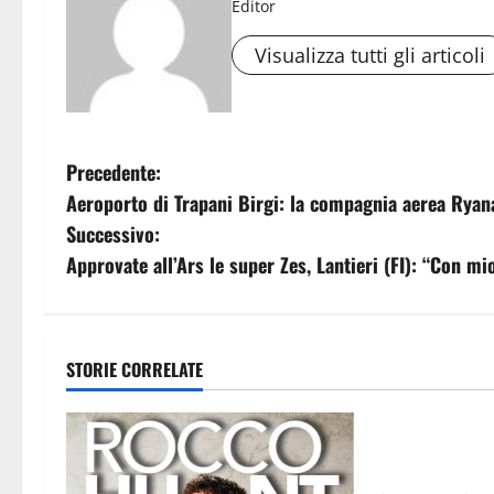
Editor
Visualizza tutti gli articoli
N
Precedente:
Aeroporto di Trapani Birgi: la compagnia aerea Ryana
a
Successivo:
v
Approvate all’Ars le super Zes, Lantieri (FI): “Con m
i
g
STORIE CORRELATE
Eventi
a
GANGI, CINQU
z
INTERNAZIONA