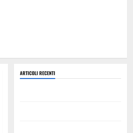
ARTICOLI RECENTI
Previsioni Meteo Enna: Oggi più instabile e un po’
meno caldo.
𝐄𝐒𝐓𝐀𝐓𝐄 𝐑𝐄𝐆𝐀𝐋𝐁𝐔𝐓𝐄𝐒𝐄 𝟐𝟎𝟐𝟔 – 𝐅𝐄𝐒𝐓𝐀 𝐃𝐈
𝐒𝐀𝐍 𝐕𝐈𝐓𝐎
Editoria, approvata la graduatoria definitiva dei