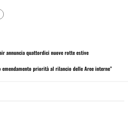
ir annuncia quattordici nuove rotte estive
io emendamento priorità al rilancio delle Aree interne”
Eventi
E NOTTI DI MUSICA
Inferno 2026, nel mezzo del
LE TRA ROCK E JAZZ
cammin…la visita dell’assessora