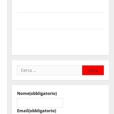
contributi della Regione 2026. Schifani: «Favoriamo
pluralismo e crescita professionale»
U.I.R. e CESFAT: al centro legalità, formazione e
valori costituzionali
Voucher sportivi, solo 6 giorni per fare domanda.
Marano “Regione proroghi scadenza o negherà a
tanti ragazzi un’opportunità”
Ricerca
per:
Nome
(obbligatorio)
Email
(obbligatorio)