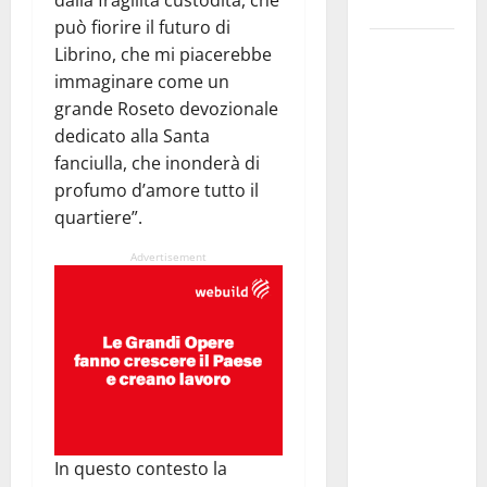
dalla fragilità custodita, che
giovani»
può fiorire il futuro di
Pubblicazione
Librino, che mi piacerebbe
delle
immaginare come un
graduatorie
grande Roseto devozionale
definitive
dedicato alla Santa
delle
fanciulla, che inonderà di
progressioni
profumo d’amore tutto il
verticali in
quartiere”.
deroga, i
Advertisement
sindacati:
“Un
traguardo
molto
atteso dai
lavoratori
della
Regione
In questo contesto la
Siciliana”