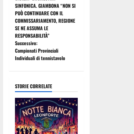
a
SINFONICA. GIAMBONA “NON SI
PUÒ CONTINUARE CON IL
v
COMMISSARIAMENTO, REGIONE
i
SE NE ASSUMA LE
RESPONSABILITÀ”
g
Successivo:
Campionati Provinciali
a
Individuali di tennistavolo
z
i
STORIE CORRELATE
o
n
e
a