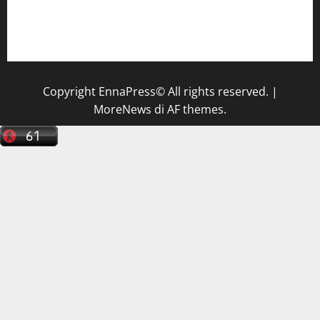
Il Centro La Diagnostica di Catenanuova ricerca un
tecnico sanitario di radiologia medica
a Enna
Copyright EnnaPress© All rights reserved.
|
MoreNews
di AF themes.