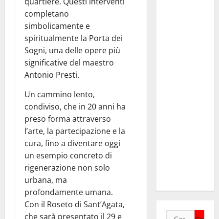
quartiere. Questi interventi
TEATRI DI
completano
PIETRA
simbolicamente e
2026 in
spiritualmente la Porta dei
Sicilia
Sogni, una delle opere più
Riccardo III
significative del maestro
e
Antonio Presti.
Shakespeare
a Ustica:
Un cammino lento,
Teatri di
condiviso, che in 20 anni ha
Pietra
preso forma attraverso
prosegue il
l’arte, la partecipazione e la
suo viaggio
cura, fino a diventare oggi
nella
un esempio concreto di
provincia di
rigenerazione non solo
Palermo
urbana, ma
profondamente umana.
Con il Roseto di Sant’Agata,
Ricerca
che sarà presentato il 29 e