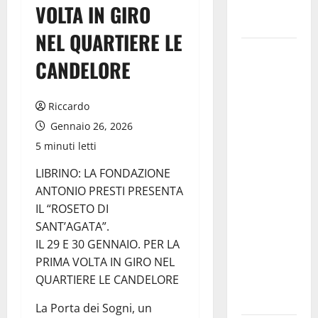
la Notte
VOLTA IN GIRO
Bianca
NEL QUARTIERE LE
Italia fuori
CANDELORE
dal
Mondiale?
Alessio
Riccardo
Sundas:
Gennaio 26, 2026
«Prima di
5 minuti letti
scegliere il
LIBRINO: LA FONDAZIONE
commissario
ANTONIO PRESTI PRESENTA
tecnico, si
IL “ROSETO DI
ripensi un
SANT’AGATA”.
sistema che
IL 29 E 30 GENNAIO. PER LA
non
PRIMA VOLTA IN GIRO NEL
valorizza
QUARTIERE LE CANDELORE
più i
giovani»
​La Porta dei Sogni, un