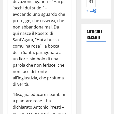
devozione agatina – “Hai pi
31
‘occhi dui stiddi” –
« Lug
evocando uno sguardo che
protegge, che osserva, che
non abbandona mai. Da
ARTICOLI
qui nasce il Roseto di
RECENTI
Sant’Agata, “Hai a bucca
comu ‘na rosa”: la bocca
La Monte
della Santa, paragonata a
Erice attrae
un fiore, simbolo di una
l’Europa: al
parola che non ferisce, che
via le prime
non tace di fronte
grandi
all’ingiustizia, che profuma
firme
di verità.
internazionali
“Bisogna educare i bambini
tra le auto
a piantare rose – ha
storiche
dichiarato Antonio Presti –
Leonforte:
per non sporcare il luogo in