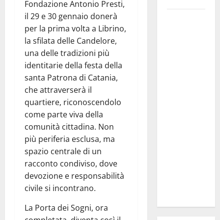
Fondazione Antonio Presti,
il 29 e 30 gennaio donerà
TEATRI DI
per la prima volta a Librino,
PIETRA
la sfilata delle Candelore,
2026 in
una delle tradizioni più
Sicilia
identitarie della festa della
Riccardo III
santa Patrona di Catania,
e
che attraverserà il
Shakespeare
quartiere, riconoscendolo
a Ustica:
come parte viva della
Teatri di
comunità cittadina. Non
Pietra
più periferia esclusa, ma
prosegue il
spazio centrale di un
suo viaggio
racconto condiviso, dove
nella
devozione e responsabilità
provincia di
civile si incontrano.
Palermo
La Porta dei Sogni, ora