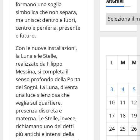
ARCHIVI
formano una soglia
simbolica che non separa,
Archivi
ma unisce: dentro e fuori,
centro e periferia, presente
e futuro.
Con le nuove installazioni,
la Luna e le Stelle,
L
M
M
realizzate da Filippo
Messina, si completa il
senso profondo della Porta
dei Sogni. La Luna, diventa
3
4
5
una luce silenziosa che
10
11
12
veglia sul quartiere,
presenza discreta e
17
18
19
materna. Le Stelle, invece,
richiamano uno dei detti
24
25
26
più antichi e intensi della