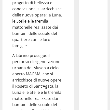
progetto di bellezza e
Pubblicazione
condivisione, si arricchisce
delle
delle nuove opere: la Luna,
graduatorie
le Stelle e le tremila
definitive
mattonelle realizzate dai
delle
bambini delle scuole del
progressioni
quartiere con le loro
verticali in
famiglie
deroga, i
sindacati:
A Librino prosegue il
“Un
percorso di rigenerazione
traguardo
urbana del Museo a cielo
molto
aperto MAGMA, che si
atteso dai
arricchisce di nuove opere:
lavoratori
il Roseto di Sant’Agata, la
della
Luna e le Stelle e le tremila
Regione
mattonelle realizzate dai
Siciliana”
bambini delle scuole del