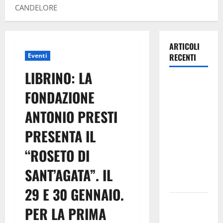
CANDELORE
ARTICOLI
Eventi
RECENTI
LIBRINO: LA
La Monte
FONDAZIONE
Erice attrae
l’Europa: al
ANTONIO PRESTI
via le prime
PRESENTA IL
grandi
firme
“ROSETO DI
internazionali
tra le auto
SANT’AGATA”. IL
storiche
29 E 30 GENNAIO.
Leonforte:
PER LA PRIMA
questa sera