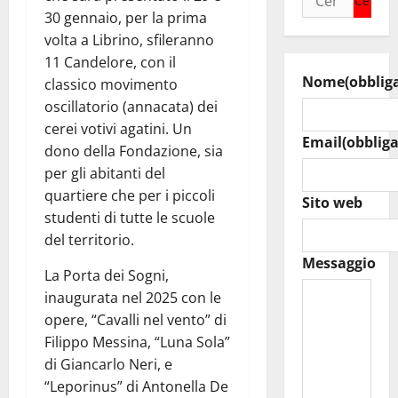
per:
30 gennaio, per la prima
volta a Librino, sfileranno
11 Candelore, con il
Nome
(obblig
classico movimento
oscillatorio (annacata) dei
cerei votivi agatini. Un
Email
(obbliga
dono della Fondazione, sia
per gli abitanti del
quartiere che per i piccoli
Sito web
studenti di tutte le scuole
del territorio.
Messaggio
La Porta dei Sogni,
inaugurata nel 2025 con le
opere, “Cavalli nel vento” di
Filippo Messina, “Luna Sola”
di Giancarlo Neri, e
“Leporinus” di Antonella De