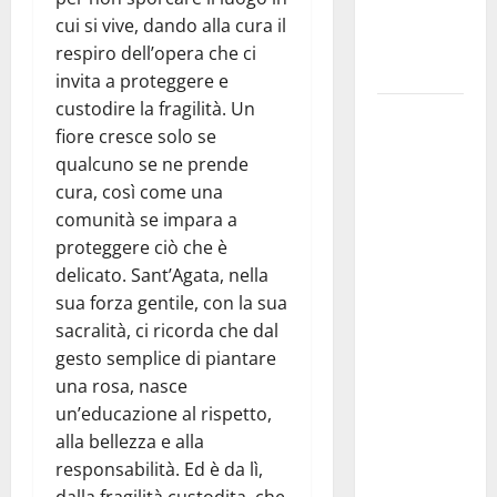
questa sera
cui si vive, dando alla cura il
la Notte
respiro dell’opera che ci
Bianca
invita a proteggere e
custodire la fragilità. Un
Italia fuori
fiore cresce solo se
dal
qualcuno se ne prende
Mondiale?
cura, così come una
Alessio
comunità se impara a
Sundas:
proteggere ciò che è
«Prima di
delicato. Sant’Agata, nella
scegliere il
sua forza gentile, con la sua
commissario
sacralità, ci ricorda che dal
tecnico, si
gesto semplice di piantare
ripensi un
una rosa, nasce
sistema che
un’educazione al rispetto,
non
alla bellezza e alla
valorizza
responsabilità. Ed è da lì,
più i