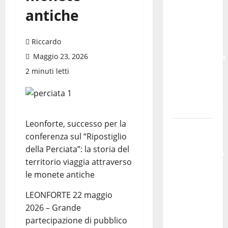
il 14
antiche
agosto
musica,
Riccardo
spettacolo,
Maggio 23, 2026
gastronomia
e una
2 minuti letti
sorpresa
di
mezzanotte.
Leonforte, successo per la
Sanità:
conferenza sul “Ripostiglio
Non
della Perciata”: la storia del
riconosciuto
territorio viaggia attraverso
il Buono
le monete antiche
Pasto:
sindacato
LEONFORTE 22 maggio
Nursind
2026 – Grande
avvia
partecipazione di pubblico