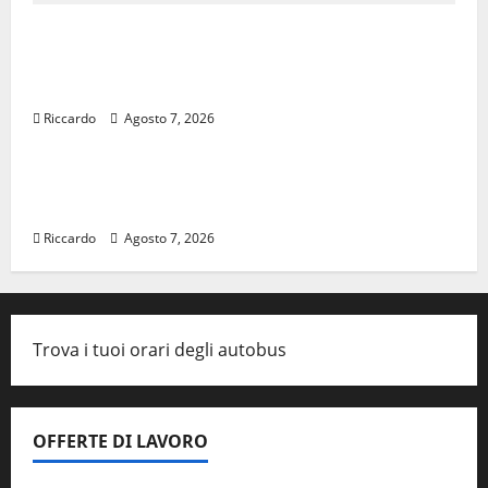
Sanità: Non riconosciuto il Buono Pasto:
sindacato Nursind avvia una vertenza a
Asp e Oasi Maria SS Troina
Riccardo
Agosto 7, 2026
Rally
Giornata di vigilia per il 23° Rally Tirreno
Messina
Riccardo
Agosto 7, 2026
Trova i tuoi orari degli autobus
OFFERTE DI LAVORO