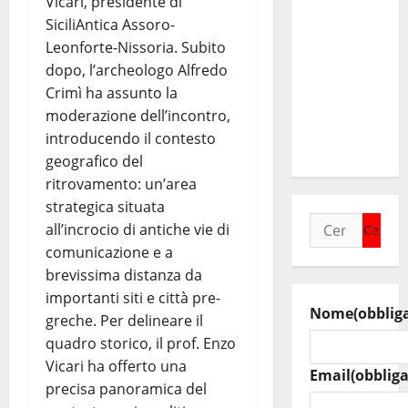
Vicari, presidente di
iscrizioni
SiciliAntica Assoro-
al 6°
Leonforte-Nissoria. Subito
Slalom
dopo, l’archeologo Alfredo
Città di
Crimì ha assunto la
Alessandria
moderazione dell’incontro,
della
introducendo il contesto
Rocca
geografico del
ritrovamento: un’area
strategica situata
Ricerca
all’incrocio di antiche vie di
per:
comunicazione e a
brevissima distanza da
importanti siti e città pre-
Nome
(obblig
greche. Per delineare il
quadro storico, il prof. Enzo
Vicari ha offerto una
Email
(obbliga
precisa panoramica del