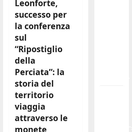
Leonforte,
Lavoro.
successo per
Venezia
(PD):
la conferenza
“Depositato
sul
ddl
all’ARS
“Ripostiglio
per
valorizzare
della
le
Perciata”: la
imprese
domestiche”
storia del
Pergusa
territorio
si
viaggia
prepara
alla
attraverso le
“Notte
monete
dell’Assunta”