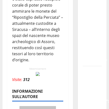
Lavoro.
corale di poter presto
Venezia
ammirare le monete del
(PD):
“Ripostiglio della Perciata” –
“Depositato
attualmente custodite a
ddl
Siracusa – all’interno degli
all’ARS
spazi del nascente museo
per
archeologico di Assoro,
valorizzare
restituendo così questi
le
tesori al loro territorio
imprese
d’origine.
domestiche”
Advertisement
Pergusa
si
Visite:
312
prepara
alla
INFORMAZIONI
“Notte
SULL'AUTORE
dell’Assunta”
il 14