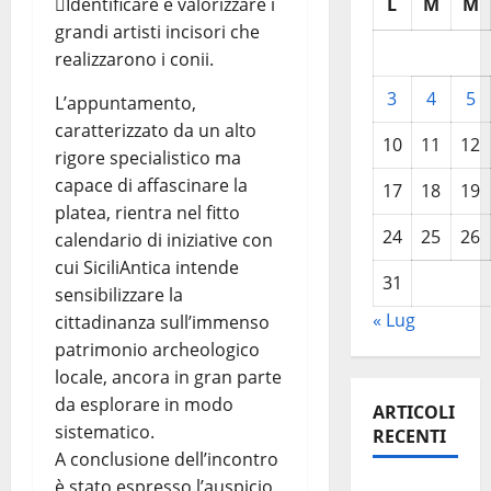
Identificare e valorizzare i
L
M
M
grandi artisti incisori che
realizzarono i conii.
3
4
5
L’appuntamento,
caratterizzato da un alto
10
11
12
rigore specialistico ma
capace di affascinare la
17
18
19
platea, rientra nel fitto
24
25
26
calendario di iniziative con
cui SiciliAntica intende
31
sensibilizzare la
« Lug
cittadinanza sull’immenso
patrimonio archeologico
locale, ancora in gran parte
da esplorare in modo
ARTICOLI
sistematico.
RECENTI
A conclusione dell’incontro
è stato espresso l’auspicio