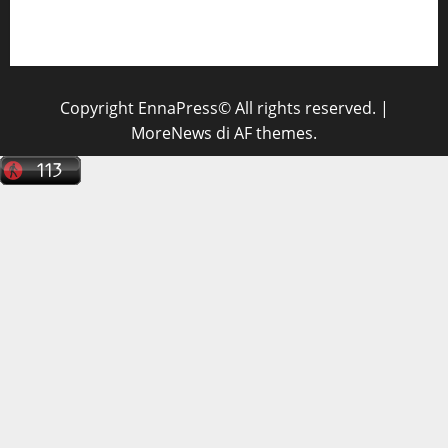
Il Centro La Diagnostica di Catenanuova ricerca un
tecnico sanitario di radiologia medica
a Enna
Copyright EnnaPress© All rights reserved.
|
MoreNews
di AF themes.