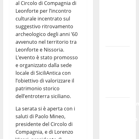
una
al Circolo di Compagnia di
vertenza
Leonforte per l’incontro
a Asp e
culturale incentrato sul
Oasi
suggestivo ritrovamento
Maria SS
archeologico degli anni ’60
Troina
avvenuto nel territorio tra
Leonforte e Nissoria.
Giornata
L’evento è stato promosso
di vigilia
e organizzato dalla sede
per il 23°
locale di SiciliAntica con
Rally
l’obiettivo di valorizzare il
Tirreno
patrimonio storico
Messina
dell’entroterra siciliano.
Automobilis
La serata si è aperta con i
– Si
saluti di Paolo Mineo,
chiuderanno
presidente del Circolo di
il 19
Compagnia, e di Lorenzo
agosto le