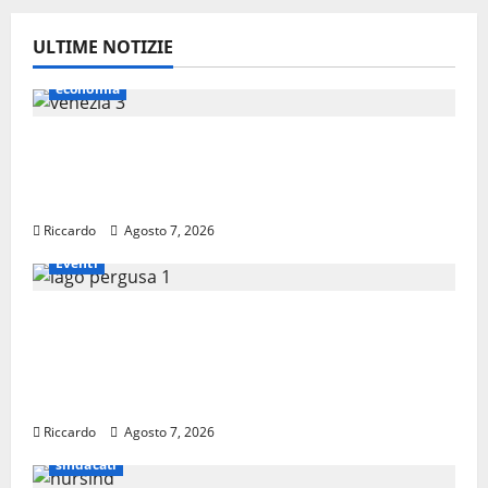
ULTIME NOTIZIE
economia
Lavoro. Venezia (PD): “Depositato ddl
all’ARS per valorizzare le imprese
domestiche”
Riccardo
Agosto 7, 2026
Eventi
Pergusa si prepara alla “Notte
dell’Assunta”: il 14 agosto musica,
spettacolo, gastronomia e una sorpresa di
mezzanotte.
Riccardo
Agosto 7, 2026
sindacati