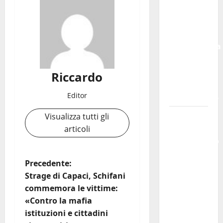
agosto
musica,
spettacolo,
gastronomia
e una
sorpresa
Riccardo
di
Editor
mezzanotte.
Sanità:
Visualizza tutti gli
Non
articoli
riconosciuto
il Buono
N
Precedente:
Pasto:
Strage di Capaci, Schifani
sindacato
a
commemora le vittime:
Nursind
«Contro la mafia
avvia
v
istituzioni e cittadini
una