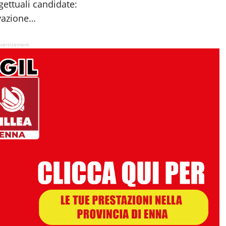
gettuali candidate:
vazione…
vertisement