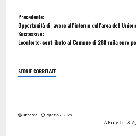
N
Precedente:
Opportunità di lavoro all’interno dell’area dell’Unio
a
Successivo:
v
Leonforte: contributo al Comune di 280 mila euro p
i
g
STORIE CORRELATE
economia
economia
a
MERCATO AUTO ACI: A LUGLIO
POSTE ITALIAN
z
OGNI 100 NUOVE VENDUTE 213
ENNA CON “SE
i
USATE
CORRISPONDEN
VACANZA CON 
Riccardo
Agosto 7, 2026
o
Riccardo
Ag
n