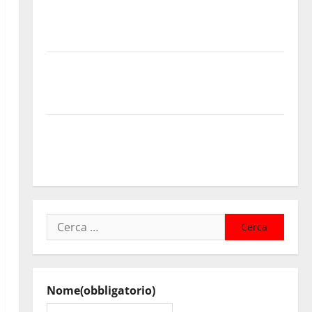
Manovra regionale: Fp Cgil, Cisl Fp, Sadirs, Ugl e Uil
Fp esprimono apprezzamento per il rispetto degli
impegni assunti sul salario accessorio
GANGI ILLUMINA LA SUA TRADIZIONE CON “AGNUNI
BINIDITTU” GRAZIE A PROGETTO DEMOCRAZIA
PARTECIPATA
PINETA FEST 2026: L’11 AGOSTO ROBERTO CIUFOLI A
PETRALIA SOPRANA CON “RIDERE IN ORDINE
ALFABETICO”
Ricerca
per:
Nome
(obbligatorio)