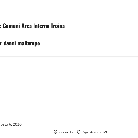
ne Comuni Area Interna Troina
er danni maltempo
economia
E: IN PROVINCIA DI
Ddl “Coesione e crescita”, ok da
GUIMI” LA
giunta a manovra da oltre 220
ZA VIENE IN
milioni. Schifani: «Sostegno alle
TE
famiglie e alle imprese, frutto del
risanamento dei conti»
osto 6, 2026
Riccardo
Agosto 6, 2026