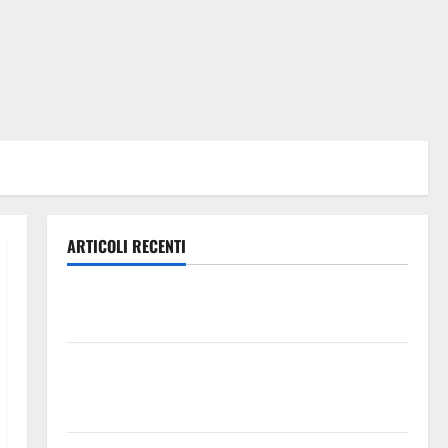
ARTICOLI RECENTI
MERCATO AUTO ACI: A LUGLIO OGNI 100 NUOVE
VENDUTE 213 USATE
Alkantara Fest 2026 si chiude l’8 agosto con gli Afro
Anatolian Tales, ponte musicale tra Oriente e
Occidente