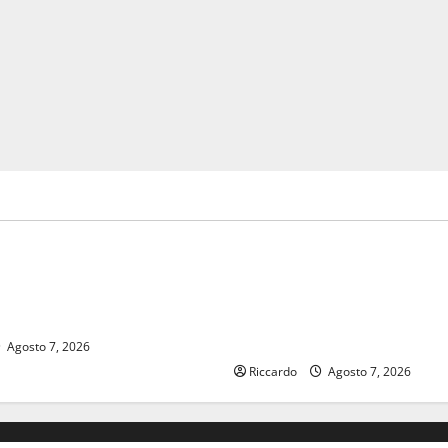
sindacati
est 2026 si chiude l’8 agosto
Manovra regionale: Fp Cgil, C
 Anatolian Tales, ponte
Sadirs, Ugl e Uil Fp esprimo
a Oriente e Occidente
apprezzamento per il rispetto
impegni assunti sul salario 
Agosto 7, 2026
Riccardo
Agosto 7, 2026