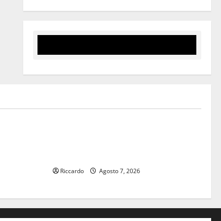
Eventi
isl Fp,
GANGI ILLUMINA LA SUA TRADIZIONE
no
CON “AGNUNI BINIDITTU” GRAZIE A
 degli
PROGETTO DEMOCRAZIA PARTECIPATA
accessorio
Riccardo
Agosto 7, 2026