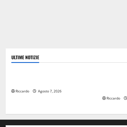
ULTIME NOTIZIE
economia
Eventi
MERCATO AUTO ACI: A LUGLIO OGNI 100
Alkantara F
NUOVE VENDUTE 213 USATE
con gli Afro
musicale tr
Riccardo
Agosto 7, 2026
Riccardo