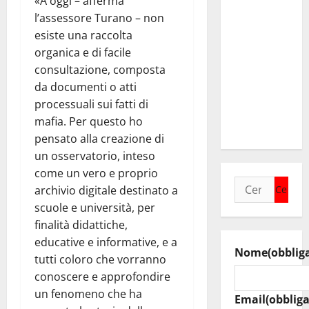
«A oggi – afferma
incontra il
l’assessore Turano – non
collega di
esiste una raccolta
Caltanissetta
organica e di facile
Walter
consultazione, composta
Tesauro
da documenti o atti
“Sinergia
processuali sui fatti di
tra i due
mafia. Per questo ho
territori”
pensato alla creazione di
un osservatorio, inteso
come un vero e proprio
Ricerca
archivio digitale destinato a
per:
scuole e università, per
finalità didattiche,
educative e informative, e a
Nome
(obblig
tutti coloro che vorranno
conoscere e approfondire
un fenomeno che ha
Email
(obbliga