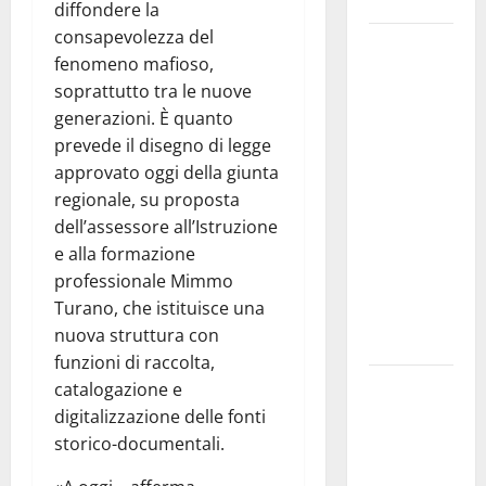
Siviglia”
diffondere la
consapevolezza del
Previsioni
fenomeno mafioso,
Meteo
soprattutto tra le nuove
Enna: Nuova
generazioni. È quanto
probabilità
prevede il disegno di legge
di
approvato oggi della giunta
temporali
regionale, su proposta
pomeridiani.
dell’assessore all’Istruzione
Temperature
e alla formazione
stabili, due
professionale Mimmo
gradi circa
Turano, che istituisce una
sopra
nuova struttura con
media.
funzioni di raccolta,
Il sindaco di
catalogazione e
Enna
digitalizzazione delle fonti
Mirello
storico-documentali.
Crisafulli