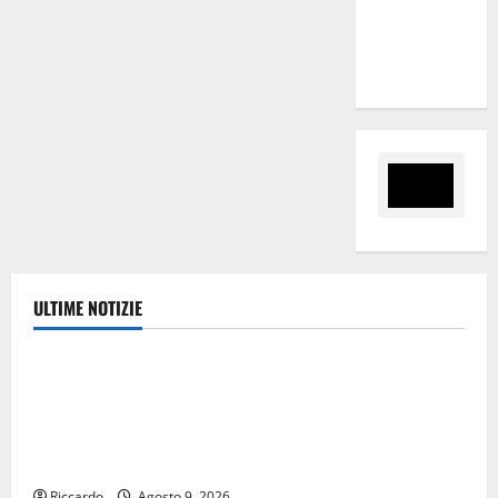
“Sinergia
tra i due
territori”
ULTIME NOTIZIE
Ambiente
Pasquasia, Giuseppe Carta: “Al rientro dei lavori
parlamentari, urgente audizione in Commissione
Ambiente, servono chiarezza e atti, non allarmismi e
speculazioni politiche”
Riccardo
Agosto 9, 2026