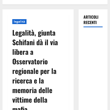
ARTICOLI
legalità
RECENTI
Legalità, giunta
Pasquasia,
Schifani dà il via
Giuseppe
Carta: “Al
libera a
rientro dei
Osservatorio
lavori
parlamentari,
regionale per la
urgente
audizione in
ricerca e la
Commissione
memoria delle
Ambiente,
servono
vittime della
chiarezza e
mafia
atti, non