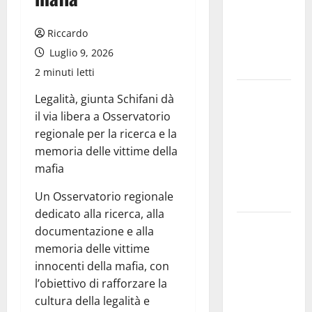
allarmismi
e
Riccardo
speculazioni
Luglio 9, 2026
politiche”
2 minuti letti
Pasquasia:
Legalità, giunta Schifani dà
uno dei più
il via libera a Osservatorio
grandi
regionale per la ricerca e la
“Buchi
memoria delle vittime della
Neri” della
mafia
Regione
Un Osservatorio regionale
Sicilia
dedicato alla ricerca, alla
Enna questa
documentazione e alla
sera al
memoria delle vittime
piazzale
innocenti della mafia, con
Euno “Il
l’obiettivo di rafforzare la
Barbiere di
cultura della legalità e