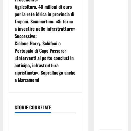
N
Agricoltura, 40 milioni di euro
Pasquasia,
a
per la rete idrica in provincia di
Giuseppe
Trapani. Sammartino: «Si torna
Carta: “Al
v
a investire nelle infrastrutture»
rientro dei
i
Successivo:
lavori
Ciclone Harry, Schifani a
parlamentari,
g
Portopalo di Capo Passero:
urgente
«Interventi al porto conclusi in
audizione in
a
anticipo, infrastruttura
Commissione
z
ripristinata». Sopralluogo anche
Ambiente,
a Marzamemi
servono
i
chiarezza e
atti, non
o
allarmismi
STORIE CORRELATE
n
e
legalità
speculazioni
e
politiche”
Violenza di genere, rilasciati