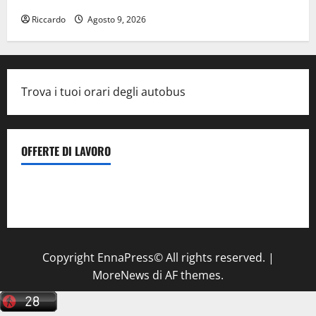
Riccardo
Agosto 9, 2026
Trova i tuoi orari degli autobus
OFFERTE DI LAVORO
Il Centro La Diagnostica di Catenanuova ricerca un
tecnico sanitario di radiologia medica
a Enna
Copyright EnnaPress© All rights reserved.
|
MoreNews
di AF themes.