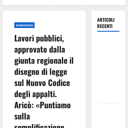
ARTICOLI
economia
RECENTI
Lavori pubblici,
Lavoro.
approvato dalla
Venezia
(PD):
giunta regionale il
“Depositato
disegno di legge
ddl all’ARS
per
sul Nuovo Codice
valorizzare
le imprese
degli appalti.
domestiche”
Aricò: «Puntiamo
Pergusa si
sulla
prepara alla
“Notte
semplificazione