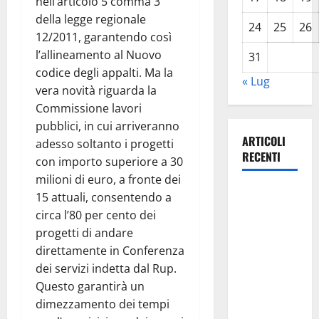
nell’articolo 5 comma 3
della legge regionale
24
25
26
12/2011, garantendo così
l’allineamento al Nuovo
31
codice degli appalti. Ma la
« Lug
vera novità riguarda la
Commissione lavori
pubblici, in cui arriveranno
ARTICOLI
adesso soltanto i progetti
RECENTI
con importo superiore a 30
milioni di euro, a fronte dei
Lavoro.
15 attuali, consentendo a
Venezia
circa l’80 per cento dei
(PD):
progetti di andare
“Depositato
direttamente in Conferenza
ddl all’ARS
dei servizi indetta dal Rup.
per
Questo garantirà un
valorizzare
dimezzamento dei tempi
le imprese