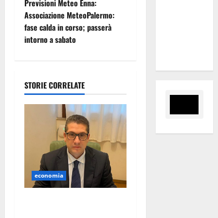
Previsioni Meteo Enna:
al 6°
g
Associazione MeteoPalermo:
Slalom
fase calda in corso; passerà
Città di
a
intorno a sabato
Alessandria
z
della Rocca
i
STORIE CORRELATE
o
n
e
a
r
economia
t
Lavoro. Venezia (PD):
“Depositato ddl all’ARS per