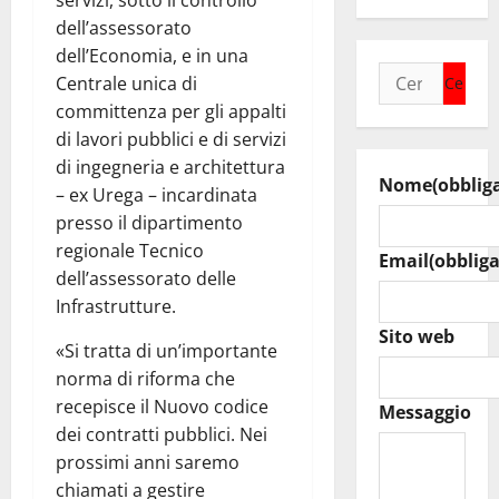
servizi, sotto il controllo
dell’assessorato
dell’Economia, e in una
Ricerca
Centrale unica di
per:
committenza per gli appalti
di lavori pubblici e di servizi
di ingegneria e architettura
Nome
(obblig
– ex Urega – incardinata
presso il dipartimento
regionale Tecnico
Email
(obbliga
dell’assessorato delle
Infrastrutture.
Sito web
«Si tratta di un’importante
norma di riforma che
recepisce il Nuovo codice
Messaggio
dei contratti pubblici. Nei
prossimi anni saremo
chiamati a gestire