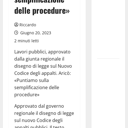
dell’Assunta”:
delle procedure»
il 14 agosto
musica,
spettacolo,
Riccardo
gastronomia
Giugno 20, 2023
e una
2 minuti letti
sorpresa di
Lavori pubblici, approvato
mezzanotte.
dalla giunta regionale il
Sanità: Non
disegno di legge sul Nuovo
riconosciuto
Codice degli appalti. Aricò:
il Buono
«Puntiamo sulla
Pasto:
semplificazione delle
sindacato
procedure»
Nursind
Approvato dal governo
avvia una
regionale il disegno di legge
vertenza a
sul nuovo Codice degli
Asp e Oasi
appalti pubblici. Il testo,