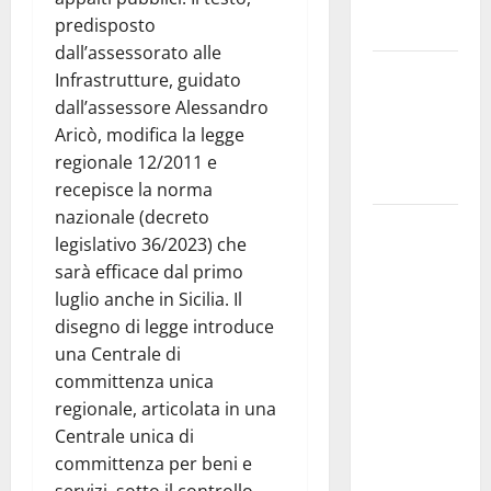
Maria SS
predisposto
Troina
dall’assessorato alle
Giornata di
Infrastrutture, guidato
vigilia per il
dall’assessore Alessandro
23° Rally
Aricò, modifica la legge
Tirreno
regionale 12/2011 e
Messina
recepisce la norma
nazionale (decreto
Automobilismo
legislativo 36/2023) che
– Si
sarà efficace dal primo
chiuderanno
luglio anche in Sicilia. Il
il 19 agosto
disegno di legge introduce
le iscrizioni
una Centrale di
al 6°
committenza unica
Slalom
regionale, articolata in una
Città di
Centrale unica di
Alessandria
committenza per beni e
della Rocca