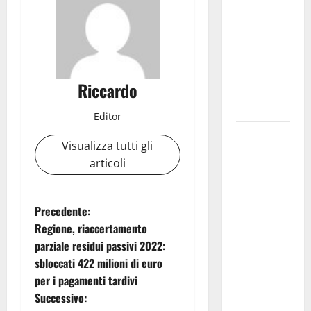
sindacato
Nursind
avvia una
vertenza a
Asp e Oasi
Riccardo
Maria SS
Troina
Editor
Giornata di
Visualizza tutti gli
vigilia per il
articoli
23° Rally
Tirreno
Messina
N
Precedente:
Regione, riaccertamento
Automobilismo
a
parziale residui passivi 2022:
– Si
sbloccati 422 milioni di euro
v
chiuderanno
per i pagamenti tardivi
il 19 agosto
i
Successivo:
le iscrizioni