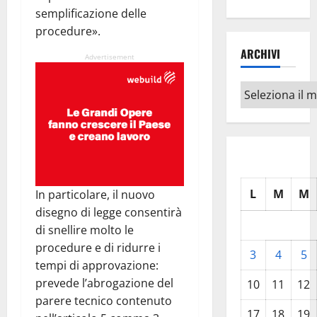
semplificazione delle
procedure».
ARCHIVI
Advertisement
Archivi
L
M
M
In particolare, il nuovo
disegno di legge consentirà
di snellire molto le
procedure e di ridurre i
3
4
5
tempi di approvazione:
prevede l’abrogazione del
10
11
12
parere tecnico contenuto
17
18
19