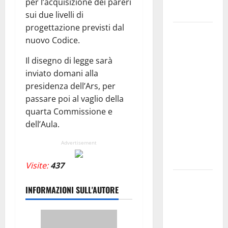
per l’acquisizione dei pareri
domestiche”
sui due livelli di
progettazione previsti dal
Pergusa si
nuovo Codice.
prepara alla
“Notte
Il disegno di legge sarà
dell’Assunta”:
inviato domani alla
il 14 agosto
presidenza dell’Ars, per
musica,
passare poi al vaglio della
spettacolo,
quarta Commissione e
gastronomia
dell’Aula.
e una
Advertisement
sorpresa di
mezzanotte.
Visite:
437
Sanità: Non
INFORMAZIONI SULL'AUTORE
riconosciuto
il Buono
Pasto: