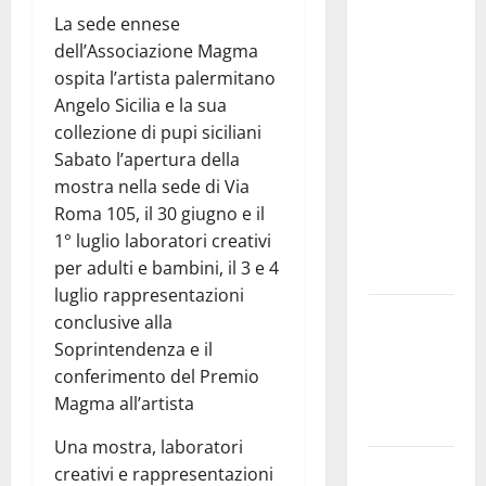
Comunale
La sede ennese
studi gli
dell’Associazione Magma
atti, nessun
ospita l’artista palermitano
ampliamento
Angelo Sicilia e la sua
della
collezione di pupi siciliani
capsula,
Sabato l’apertura della
solo la
mostra nella sede di Via
bonifica
Roma 105, il 30 giugno e il
dell’amianto
1° luglio laboratori creativi
presente
per adulti e bambini, il 3 e 4
nel sito»
luglio rappresentazioni
Inizia la
conclusive alla
notte del
Soprintendenza e il
23° Rally
conferimento del Premio
Tirreno
Magma all’artista
Messina
Una mostra, laboratori
Assoro il 9
creativi e rappresentazioni