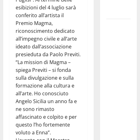
atti e dati
esibizioni del 4 luglio sarà
progettuali»
conferito all’artista il
Premio Magma,
Pasquasia,
riconoscimento dedicato
Colianni: «Il
all’impegno civile e all’arte
presidente
ideato dall’associazione
del
presieduta da Paolo Previti.
Consiglio
“La mission di Magma –
Comunale
spiega Previti – si fonda
studi gli
sulla divulgazione e sulla
atti, nessun
formazione alla cultura e
ampliamento
all’arte. Ho conosciuto
della
Angelo Sicilia un anno fa e
capsula,
ne sono rimasto
solo la
affascinato e colpito e per
bonifica
questo l’ho fortemente
dell’amianto
voluto a Enna”.
presente