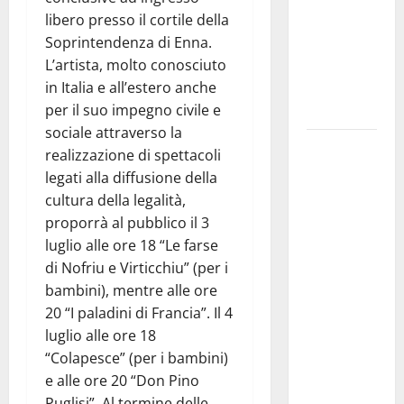
libero presso il cortile della
NABUCCO
Soprintendenza di Enna.
IMMORTALE
L’artista, molto conosciuto
ACCENDE IL
in Italia e all’estero anche
TEATRO
per il suo impegno civile e
ANTICO
sociale attraverso la
Pasquasia,
realizzazione di spettacoli
il Mpa
legati alla diffusione della
chiede la
cultura della legalità,
convocazione
proporrà al pubblico il 3
urgente del
luglio alle ore 18 “Le farse
Consiglio
di Nofriu e Virticchiu” (per i
comunale di
bambini), mentre alle ore
Enna:
20 “I paladini di Francia”. Il 4
«Dopo gli
luglio alle ore 18
allarmismi,
“Colapesce” (per i bambini)
confronto
e alle ore 20 “Don Pino
pubblico su
Puglisi”. Al termine delle