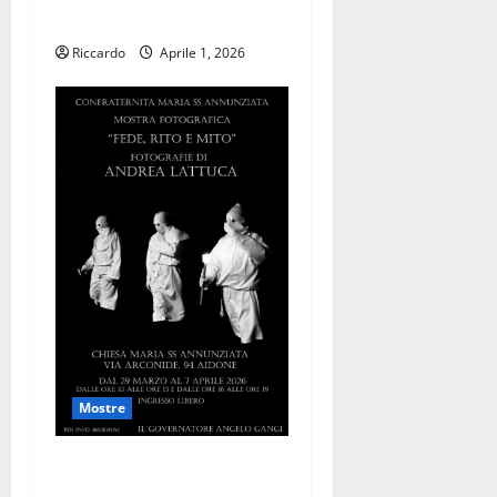
METÀ PERCORSO
Riccardo
Aprile 1, 2026
Mostre
“Miti e Riti”: La Settimana
Santa di Aidone Negli Scatti