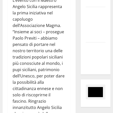
L’evento con il Maestro
nel sito»
Angelo Sicilia rappresenta
Inizia la
la prima iniziativa nel
notte del
capoluogo
23° Rally
dell’Associazione Magma.
Tirreno
“Insieme ai soci – prosegue
Messina
Paolo Previti – abbiamo
pensato di portare nel
Assoro il 9
nostro territorio una delle
agosto
tradizioni popolari siciliani
raduno
più conosciute al mondo, i
bandistico
pupi siciliani, patrimonio
dell’Unesco, per poter dare
la possibilità alla
cittadinanza ennese e non
solo di riscoprirne il
fascino. Ringrazio
innanzitutto Angelo Sicilia