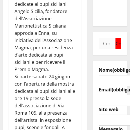
agosto
dedicate ai pupi siciliani.
raduno
Angelo Sicilia, fondatore
bandistico
dell’Associazione
Marionettistica Siciliana,
approda a Enna, su
iniziativa dell’Associazione
Ricerca
Magma, per una residenza
per:
d’arte dedicata ai pupi
siciliani e per ricevere il
Premio Magma.
Nome
(obblig
Si parte sabato 24 giugno
con l’apertura della mostra
Email
(obbliga
dedicata ai pupi siciliani alle
ore 19 presso la sede
dell’associazione di Via
Sito web
Roma 105, alla presenza
dell’artista. In esposizione
pupi, scene e fondali. A
Messaggio