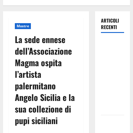
ARTICOLI
Mostre
RECENTI
La sede ennese
TRIONFO
dell’Associazione
ASSOLUTO
A
Magma ospita
TAORMINA:
l’artista
UN
NABUCCO
palermitano
IMMORTALE
ACCENDE IL
Angelo Sicilia e la
TEATRO
sua collezione di
ANTICO
pupi siciliani
Pasquasia,
il Mpa