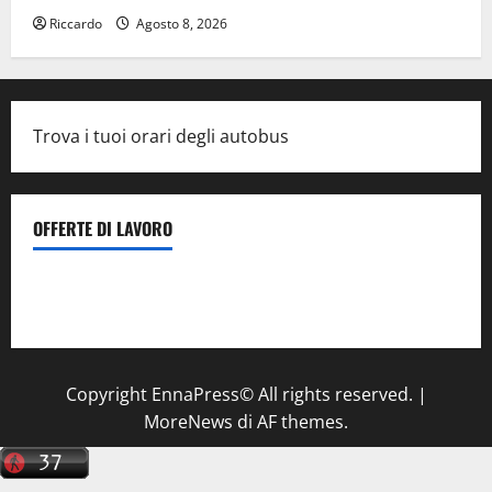
Riccardo
Agosto 8, 2026
Trova i tuoi orari degli autobus
OFFERTE DI LAVORO
Il Centro La Diagnostica di Catenanuova ricerca un
tecnico sanitario di radiologia medica
a Enna
Copyright EnnaPress© All rights reserved.
|
MoreNews
di AF themes.