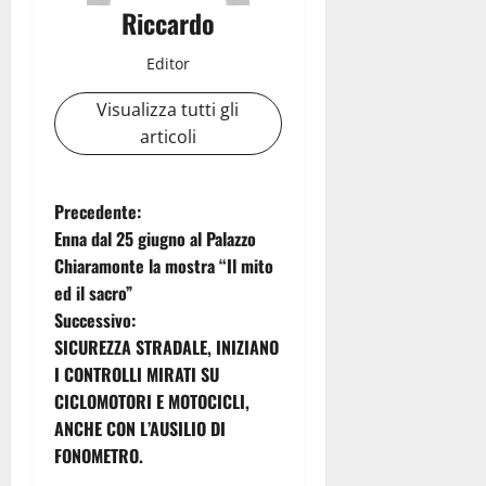
Riccardo
Editor
Visualizza tutti gli
articoli
N
Precedente:
Enna dal 25 giugno al Palazzo
a
Chiaramonte la mostra “Il mito
ed il sacro”
v
Successivo:
i
SICUREZZA STRADALE, INIZIANO
I CONTROLLI MIRATI SU
g
CICLOMOTORI E MOTOCICLI,
ANCHE CON L’AUSILIO DI
a
FONOMETRO.