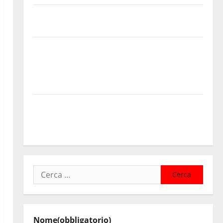
Notti di BCsicilia. Montelepre, presentazione del
libro di Claudio D’Angelo “Trinakija”
Isole minori, Schifani al viaggio inaugurale del
traghetto della Regione tra Porto Empedocle e
Lampedusa: «Trasformiamo gli impegni in risultati
concreti»
Caronia (Noi Moderati): “Basta valzer di poltrone, a
Palermo serve un programma per giovani e servizi
efficienti
Ricerca
per:
Nome
(obbligatorio)