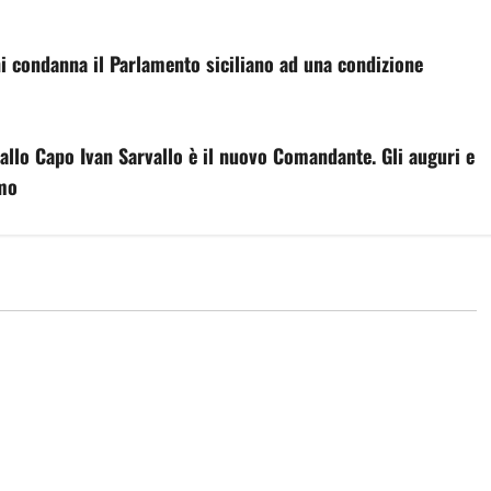
ni condanna il Parlamento siciliano ad una condizione
iallo Capo Ivan Sarvallo è il nuovo Comandante. Gli auguri e
rmo
economia
e crescita”, ok da
Incendi, oltre 18 milioni per la
vra da oltre 220
riforestazione: pubblicato elenco
ani: «Sostegno alle
progetti ammissibili. Schifani e
 imprese, frutto del
Savarino: «Ricostruiamo gli
ei conti»
ecosistemi feriti dal fuoco»