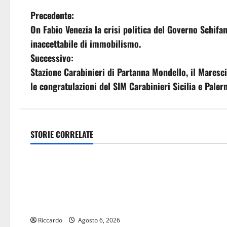
N
Precedente:
On Fabio Venezia la crisi politica del Governo Schifa
a
inaccettabile di immobilismo.
v
Successivo:
Stazione Carabinieri di Partanna Mondello, il Maresc
i
le congratulazioni del SIM Carabinieri Sicilia e Pale
g
a
STORIE CORRELATE
z
economia
economia
i
POSTE ITALIANE: IN PROVINCIA DI
Ddl “Coesione 
ENNA CON “SEGUIMI” LA
giunta a mano
o
CORRISPONDENZA VIENE IN
milioni. Schif
n
VACANZA CON TE
famiglie e alle
risanamento d
Riccardo
Agosto 6, 2026