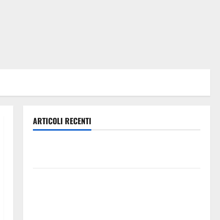
ARTICOLI RECENTI
Giochi di Quartiere e Calcio Balilla Umano: tradizione
e innovazione per la festa della Madonna dè Carusi
Manovrina, Anci Sicilia: “Apprezziamo l’incremento
dei trasferimenti ai Comuni Un primo passo
importante che dovrà trovare continuità nelle
prossime Finanziarie”