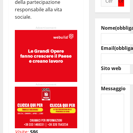
della partecipazione
per:
responsabile alla vita
sociale.
Nome
(obblig
Advertisement
Email
(obbliga
Sito web
Advertisement
Messaggio
Visite:
586