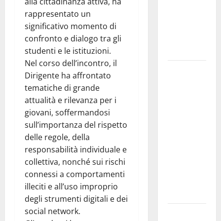
interventi
alla cittadinanza attiva, ha
in tempi
rappresentato un
celeri di
significativo momento di
Mario
confronto e dialogo tra gli
Pagaria
studenti e le istituzioni.
Nel corso dell’incontro, il
Giochi di
Dirigente ha affrontato
Quartiere e
tematiche di grande
Calcio
attualità e rilevanza per i
Balilla
giovani, soffermandosi
Umano:
sull’importanza del rispetto
tradizione e
delle regole, della
innovazione
responsabilità individuale e
per la festa
collettiva, nonché sui rischi
della
connessi a comportamenti
Madonna dè
illeciti e all’uso improprio
Carusi
degli strumenti digitali e dei
social network.
Manovrina,