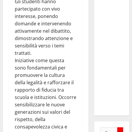
Gli studenti hanno
Anci Sicilia:
partecipato con vivo
“Apprezziamo
interesse, ponendo
l’incremento
domande e intervenendo
dei
attivamente nel dibattito,
trasferimenti
dimostrando attenzione e
ai Comuni
sensibilità verso i temi
Un primo
trattati.
passo
Iniziative come questa
importante
sono fondamentali per
che dovrà
promuovere la cultura
trovare
della legalità e rafforzare il
continuità
rapporto di fiducia tra
nelle
scuola e istituzioni. Occorre
prossime
sensibilizzare le nuove
Finanziarie”
generazioni sui valori del
rispetto, della
consapevolezza civica e
Ricerca