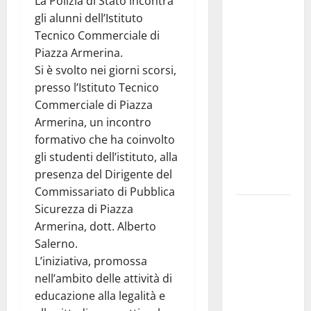
La Polizia di Stato incontra
Pallamano
gli alunni dell’Istituto
Serie A
Tecnico Commerciale di
Gold:
Piazza Armerina.
riunione
Si è svolto nei giorni scorsi,
operativa a
presso l’Istituto Tecnico
ranghi
Commerciale di Piazza
completi
Armerina, un incontro
per la
formativo che ha coinvolto
Orlando
gli studenti dell’istituto, alla
Pallamano
presenza del Dirigente del
Haenna
Commissariato di Pubblica
Cimitero
Sicurezza di Piazza
pieno di
Armerina, dott. Alberto
erbacce:
Salerno.
l’assessore
L’iniziativa, promossa
Lombardo
nell’ambito delle attività di
assicura
educazione alla legalità e