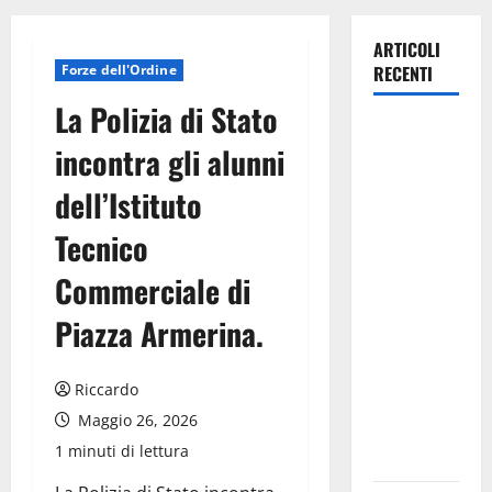
ARTICOLI
Forze dell'Ordine
RECENTI
La Polizia di Stato
Previsioni
incontra gli alunni
Meteo
Enna: Ieri
dell’Istituto
nubifragio a
Tecnico
Enna. Oggi
ancora
Commerciale di
possibilità
di
Piazza Armerina.
temporali
pomeridiani
Riccardo
teoricamente
Maggio 26, 2026
meno
1 minuti di lettura
diffusi