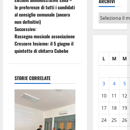
ARCHIVI
a
le preferenze di tutti i candidati
al consiglio comunale (ancora
Archivi
v
non definitivi)
i
Successivo:
Rassegna musicale associazione
g
Crescere Insieme: il 5 giugno il
quintetto di chitarra Cubebe
a
L
M
M
z
i
STORIE CORRELATE
3
4
5
o
10
11
12
n
17
18
19
e
24
25
26
a