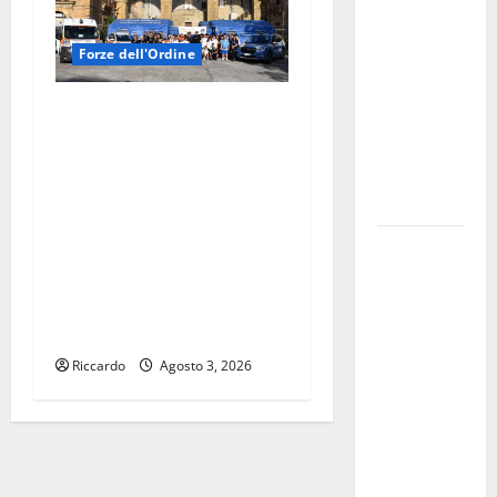
l’assessore
Lombardo
Forze dell'Ordine
assicura
interventi
LA POLIZIA DI STATO
in tempi
INCONTRA IL PERSONALE
celeri di
VOLONTARIO DELLA
Mario
PROTEZIONE CIVILE
Pagaria
NELL’AMBITO DEL CAMPO
Giochi di
SCUOLA DI PIAZZA
Quartiere e
ARMERINA DENOMINATO
Calcio
“ANCH’IO SONO LA
Balilla
PROTEZIONE CIVILE”
Umano:
Riccardo
Agosto 3, 2026
tradizione e
innovazione
per la festa
della