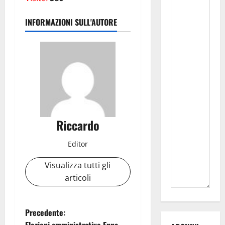
INFORMAZIONI SULL'AUTORE
Riccardo
Editor
Visualizza tutti gli
articoli
N
Precedente:
Elezioni amministrative Enna –