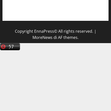
Il Centro La Diagnostica di Catenanuova ricerca un
tecnico sanitario di radiologia medica
a Enna
Copyright EnnaPress© All rights reserved.
|
MoreNews
di AF themes.