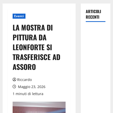
ARTICOLI
Eventi
RECENTI
LA MOSTRA DI
Pasquasia,
PITTURA DA
Giuseppe
Carta: “Al
LEONFORTE SI
rientro dei
TRASFERISCE AD
lavori
parlamentari,
ASSORO
urgente
audizione in
Riccardo
Commissione
Ambiente,
Maggio 23, 2026
servono
1 minuti di lettura
chiarezza e
atti, non
allarmismi