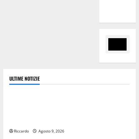
tra i due
territori”
ULTIME NOTIZIE
Ambiente
Pasquasia, Giuseppe Carta: “Al rientro dei lavori
parlamentari, urgente audizione in Commissione
Ambiente, servono chiarezza e atti, non allarmismi e
speculazioni politiche”
Riccardo
Agosto 9, 2026