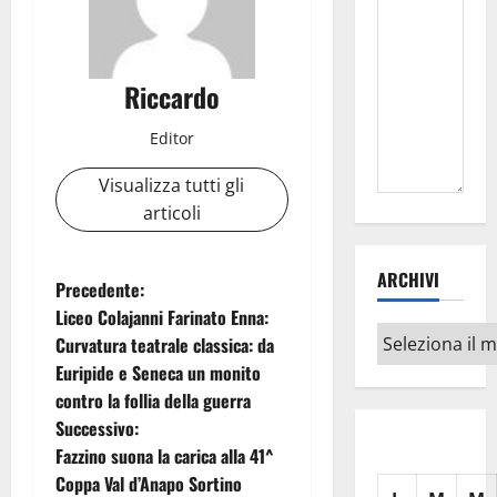
Riccardo
Editor
Visualizza tutti gli
articoli
ARCHIVI
N
Precedente:
Liceo Colajanni Farinato Enna:
a
Archivi
Curvatura teatrale classica: da
Euripide e Seneca un monito
v
contro la follia della guerra
i
Successivo:
Fazzino suona la carica alla 41^
g
Coppa Val d’Anapo Sortino