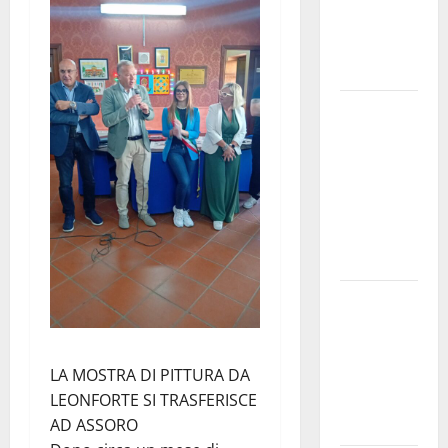
e
speculazioni
politiche”
Pasquasia:
uno dei più
grandi
“Buchi
Neri” della
Regione
Sicilia
Enna questa
sera al
piazzale
Euno “Il
LA MOSTRA DI PITTURA DA
Barbiere di
LEONFORTE SI TRASFERISCE
Siviglia”
AD ASSORO