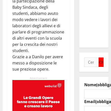
la partecipazione della
collega di
Baby Sindaca, degli
Caltanissetta
studenti, abbiamo avuto
Walter
modo vedere i lavori dei
Tesauro
laboratori degli allievi e di
“Sinergia
parlare di programmazione
tra i due
di altri eventi con la scuola
territori”
per la crescita dei nostri
studenti.
Grazie a a Danilo per avere
Ricerca
messo a disposizione le
per:
sue preziose opere.
Advertisement
Nome
(obblig
Email
(obbliga