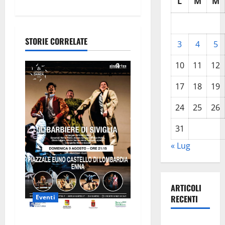
L
M
M
a
z
STORIE CORRELATE
3
4
5
i
10
11
12
o
17
18
19
n
24
25
26
e
31
a
« Lug
r
t
ARTICOLI
Eventi
RECENTI
i
Enna questa sera al piazzale
Pasquasia,