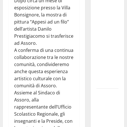
Dopo circa un mese di
Previsioni
esposizione presso la Villa
Meteo
Bonsignore, la mostra di
Enna: Nuova
pittura “Appesi ad un filo”
probabilità
dell’artista Danilo
di
Prestigiacomo si trasferisce
temporali
ad Assoro.
pomeridiani.
A conferma di una continua
Temperature
collaborazione tra le nostre
stabili, due
comunità, condivideremo
gradi circa
anche questa esperienza
sopra
artistico culturale con la
media.
comunità di Assoro.
Assieme al Sindaco di
Il sindaco di
Assoro, alla
Enna
rappresentante dell’Ufficio
Mirello
Scolastico Regionale, gli
Crisafulli
insegnanti e la Preside, con
incontra il