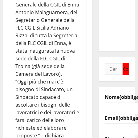
Piazza
Generale della CGIL di Enna
Armerina: il
Antonio Malaguarnera, del
12 agosto
Segretario Generale della
Lella
FLC CGIL Sicilia Adriano
Analfino in
Rizza, di tutta la Segreteria
concerto
della FLC CGIL di Enna, è
stata inaugurata la nuova
sede della FLC CGIL di
Troina (già sede della
Ricerca
Camera del Lavoro).
per:
“Oggi più che mai c’è
bisogno di Sindacato, un
Sindacato capace di
Nome
(obblig
ascoltare i bisogni delle
lavoratrici e dei lavoratori e
Email
(obbliga
farsi carico delle loro
richieste ed elaborare
proposte.” – dichiara