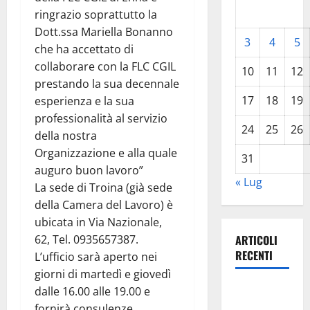
ringrazio soprattutto la
Dott.ssa Mariella Bonanno
3
4
5
che ha accettato di
collaborare con la FLC CGIL
10
11
12
prestando la sua decennale
17
18
19
esperienza e la sua
professionalità al servizio
24
25
26
della nostra
Organizzazione e alla quale
31
auguro buon lavoro”
« Lug
La sede di Troina (già sede
della Camera del Lavoro) è
ubicata in Via Nazionale,
62, Tel. 0935657387.
ARTICOLI
RECENTI
L’ufficio sarà aperto nei
giorni di martedì e giovedì
Piazza
dalle 16.00 alle 19.00 e
Armerina:
fornirà consulenze