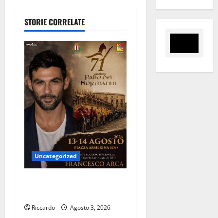
a
STORIE CORRELATE
z
i
o
n
e
a
r
Uncategorized
t
Piazza Armerina: il 13 e 14
i
agosto il Palio dei Normanni
c
Riccardo
Agosto 3, 2026