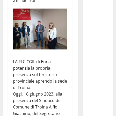
Nuoto:
2 minuti letti
Simone
Capostagno
de La
Fenice Enna
nella Top
Ten anche
negli 800
Stile Libero
LA FLC CGIL di Enna
Valguarnera:
potenzia la propria
il
presenza sul territorio
programma
provinciale aprendo la sede
degli
di Troina.
appuntamenti
Oggi, 16 giugno 2023, alla
del
presenza del Sindaco del
cartellone
Comune di Troina Alfio
estivo
Giachino, del Segretario