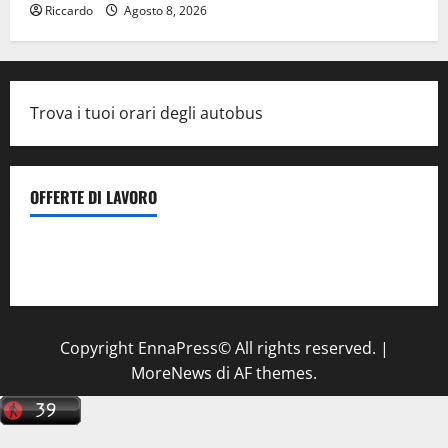
Riccardo
Agosto 8, 2026
Trova i tuoi orari degli autobus
OFFERTE DI LAVORO
Il Centro La Diagnostica di Catenanuova ricerca un
tecnico sanitario di radiologia medica
a Enna
Copyright EnnaPress© All rights reserved.
|
MoreNews
di AF themes.