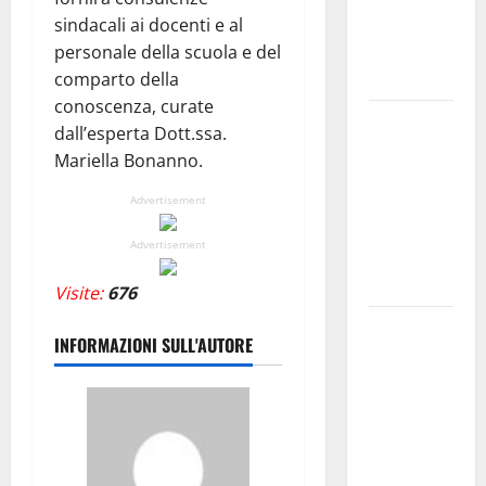
11 agosto
sindacali ai docenti e al
Costanza
personale della scuola e del
d’Altavilla
comparto della
conoscenza, curate
Aidone:
dall’esperta Dott.ssa.
oggi
Mariella Bonanno.
giornata
dell’evento
Advertisement
medievale
Advertisement
del
Battimento
Visite:
676
Nuoto:
INFORMAZIONI SULL'AUTORE
Simone
Capostagno
de La
Fenice Enna
nella Top