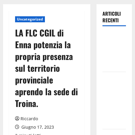
ARTICOLI
Uncategorized
RECENTI
LA FLC CGIL di
Piazza
Enna potenzia la
Armerina:
11 agosto
propria presenza
Costanza
sul territorio
d’Altavilla
provinciale
Aidone:
oggi
aprendo la sede di
giornata
dell’evento
Troina.
medievale
del
Riccardo
Battimento
Giugno 17, 2023