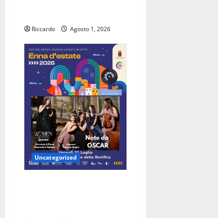
“ingombrante” per una
parte della città
Riccardo
Agosto 1, 2026
Uncategorized
“Note da Oscar”: il Women
Orchestra Quintet in
concerto a Pergusa