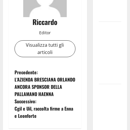
Ten anche
negli 800
Stile Libero
Riccardo
Valguarnera:
Editor
il
programma
Visualizza tutti gli
degli
articoli
appuntamenti
del
cartellone
N
Precedente:
estivo
L’AZIENDA BRESCIANA ORLANDO
a
ANCORA SPONSOR DELLA
Piazza
PALLAMANO HAENNA
v
Armerina: il
Successivo:
12 agosto
i
Cgil e Uil, raccolta firme a Enna
Lella
e Leonforte
Analfino in
g
concerto