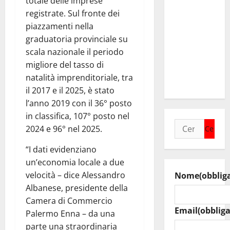
totale delle imprese
collega di
registrate. Sul fronte dei
Caltanissetta
piazzamenti nella
Walter
graduatoria provinciale su
Tesauro
scala nazionale il periodo
“Sinergia
migliore del tasso di
tra i due
natalità imprenditoriale, tra
territori”
il 2017 e il 2025, è stato
l’anno 2019 con il 36° posto
in classifica, 107° posto nel
Ricerca
2024 e 96° nel 2025.
per:
“I dati evidenziano
un’economia locale a due
velocità – dice Alessandro
Nome
(obblig
Albanese, presidente della
Camera di Commercio
Email
(obbliga
Palermo Enna – da una
parte una straordinaria