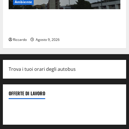
Ambiente
Previsioni Meteo Enna: Nuova probabilità di
temporali pomeridiani. Temperature stabili, due
gradi circa sopra media.
Riccardo
Agosto 9, 2026
Trova i tuoi orari degli autobus
OFFERTE DI LAVORO
Il Centro La Diagnostica di Catenanuova ricerca un
tecnico sanitario di radiologia medica
a Enna