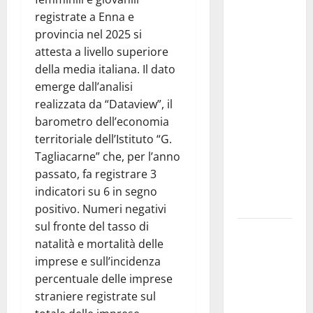
Previsioni
registrate a Enna e
Meteo
provincia nel 2025 si
Enna: Nuova
attesta a livello superiore
probabilità
della media italiana. Il dato
di
emerge dall’analisi
temporali
realizzata da “Dataview”, il
pomeridiani.
barometro dell’economia
Temperature
territoriale dell’Istituto “G.
stabili, due
Tagliacarne” che, per l’anno
gradi circa
passato, fa registrare 3
sopra
indicatori su 6 in segno
media.
positivo. Numeri negativi
sul fronte del tasso di
Il sindaco di
natalità e mortalità delle
Enna
imprese e sull’incidenza
Mirello
percentuale delle imprese
Crisafulli
straniere registrate sul
incontra il