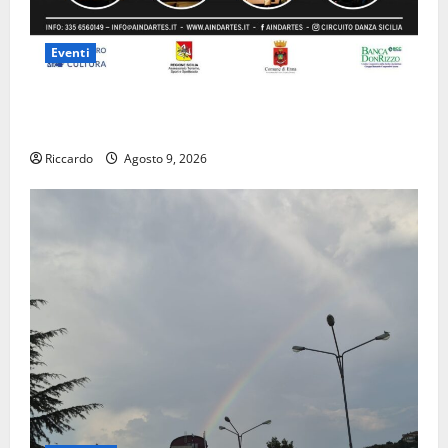
Eventi
Enna questa sera al piazzale Euno “Il Barbiere di
Siviglia”
Riccardo
Agosto 9, 2026