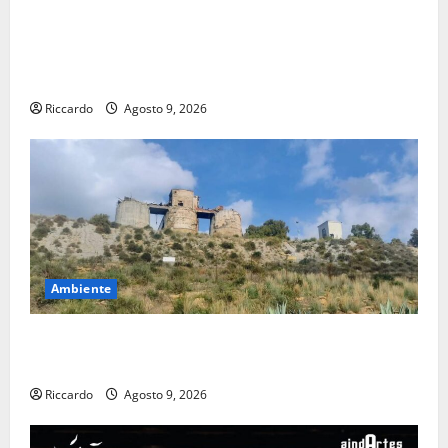
Pasquasia, Giuseppe Carta: “Al rientro dei lavori
parlamentari, urgente audizione in Commissione
Ambiente, servono chiarezza e atti, non allarmismi e
speculazioni politiche”
Riccardo
Agosto 9, 2026
Ambiente
Pasquasia: uno dei più grandi “Buchi Neri” della
Regione Sicilia
Riccardo
Agosto 9, 2026