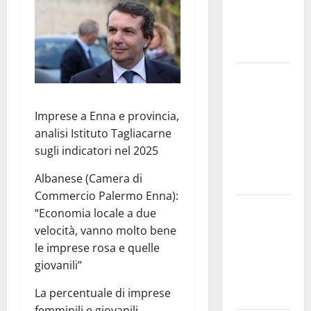
e
speculazioni
politiche”
Pasquasia:
uno dei più
grandi
Imprese a Enna e provincia,
“Buchi
analisi Istituto Tagliacarne
Neri” della
sugli indicatori nel 2025
Regione
Albanese (Camera di
Sicilia
Commercio Palermo Enna):
Enna questa
“Economia locale a due
sera al
velocità, vanno molto bene
piazzale
le imprese rosa e quelle
Euno “Il
giovanili”
Barbiere di
La percentuale di imprese
Siviglia”
femminili e giovanili