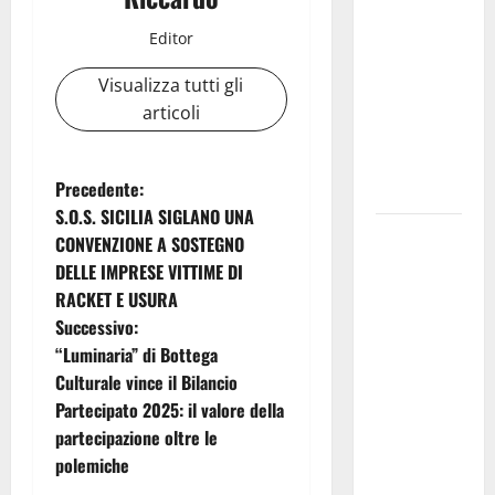
temporali
Editor
pomeridiani.
Temperature
Visualizza tutti gli
stabili, due
articoli
gradi circa
sopra
N
Precedente:
media.
S.O.S. SICILIA SIGLANO UNA
a
Il sindaco di
CONVENZIONE A SOSTEGNO
Enna
DELLE IMPRESE VITTIME DI
v
Mirello
RACKET E USURA
Crisafulli
i
Successivo:
incontra il
“Luminaria” di Bottega
g
collega di
Culturale vince il Bilancio
Caltanissetta
Partecipato 2025: il valore della
a
Walter
partecipazione oltre le
Tesauro
z
polemiche
“Sinergia