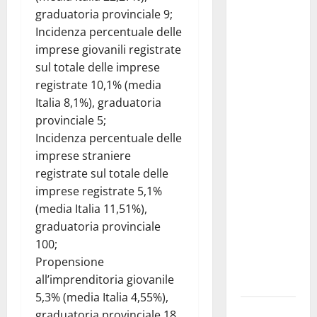
graduatoria provinciale 9;
Giuseppe
Incidenza percentuale delle
Carta: “Al
imprese giovanili registrate
rientro dei
sul totale delle imprese
lavori
registrate 10,1% (media
parlamentari,
Italia 8,1%), graduatoria
urgente
provinciale 5;
audizione in
Incidenza percentuale delle
Commissione
imprese straniere
Ambiente,
registrate sul totale delle
servono
imprese registrate 5,1%
chiarezza e
(media Italia 11,51%),
atti, non
graduatoria provinciale
allarmismi
100;
e
Propensione
speculazioni
all’imprenditoria giovanile
politiche”
5,3% (media Italia 4,55%),
Pasquasia:
graduatoria provinciale 18.