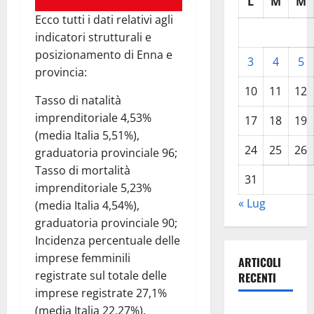
L
M
M
Ecco tutti i dati relativi agli
indicatori strutturali e
posizionamento di Enna e
3
4
5
provincia:
10
11
12
Tasso di natalità
imprenditoriale 4,53%
17
18
19
(media Italia 5,51%),
24
25
26
graduatoria provinciale 96;
Tasso di mortalità
31
imprenditoriale 5,23%
« Lug
(media Italia 4,54%),
graduatoria provinciale 90;
Incidenza percentuale delle
imprese femminili
ARTICOLI
registrate sul totale delle
RECENTI
imprese registrate 27,1%
(media Italia 22,27%),
Pasquasia,