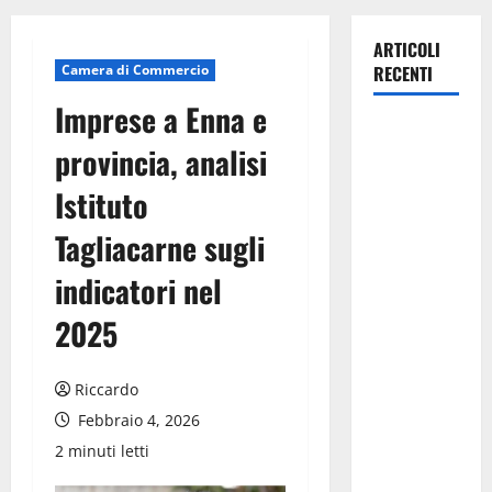
ARTICOLI
Camera di Commercio
RECENTI
Imprese a Enna e
Pasquasia,
provincia, analisi
Giuseppe
Carta: “Al
Istituto
rientro dei
Tagliacarne sugli
lavori
parlamentari,
indicatori nel
urgente
audizione in
2025
Commissione
Ambiente,
Riccardo
servono
Febbraio 4, 2026
chiarezza e
2 minuti letti
atti, non
allarmismi