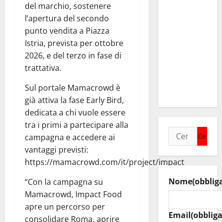
incontra il
del marchio, sostenere
collega di
l’apertura del secondo
Caltanissetta
punto vendita a Piazza
Walter
Istria, prevista per ottobre
Tesauro
2026, e del terzo in fase di
“Sinergia
trattativa.
tra i due
Sul portale Mamacrowd è
territori”
già attiva la fase Early Bird,
dedicata a chi vuole essere
tra i primi a partecipare alla
Ricerca
campagna e accedere ai
per:
vantaggi previsti:
https://mamacrowd.com/it/project/impact
Nome
(obblig
“Con la campagna su
Mamacrowd, Impact Food
apre un percorso per
Email
(obbliga
consolidare Roma, aprire