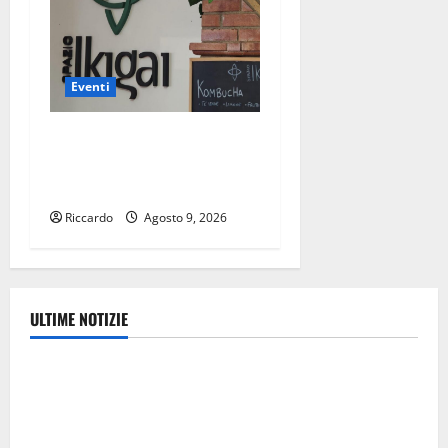
Eventi
Enna a settembre allo
Spazio Ikigai arriva Fabio
Zuffanti
Riccardo
Agosto 9, 2026
ULTIME NOTIZIE
Ambiente
Pasquasia, Giuseppe Carta: “Al rientro dei lavori
parlamentari, urgente audizione in Commissione
Ambiente, servono chiarezza e atti, non allarmismi e