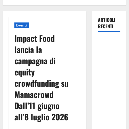
ARTICOLI
Eventi
RECENTI
Impact Food
Pasquasia,
lancia la
Giuseppe
Carta: “Al
campagna di
rientro dei
equity
lavori
parlamentari,
crowdfunding su
urgente
audizione in
Mamacrowd
Commissione
Dall’11 giugno
Ambiente,
servono
all’8 luglio 2026
chiarezza e
atti, non