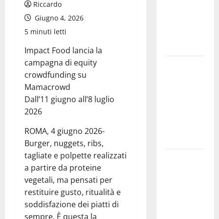
Riccardo
allarmismi
Giugno 4, 2026
e
5 minuti letti
speculazioni
politiche”
Impact Food lancia la
campagna di equity
Pasquasia:
crowdfunding su
uno dei più
Mamacrowd
grandi
Dall’11 giugno all’8 luglio
“Buchi
2026
Neri” della
Regione
ROMA, 4 giugno 2026-
Sicilia
Burger, nuggets, ribs,
tagliate e polpette realizzati
Enna questa
a partire da proteine
sera al
vegetali, ma pensati per
piazzale
restituire gusto, ritualità e
Euno “Il
soddisfazione dei piatti di
Barbiere di
sempre. È questa la