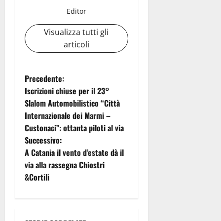
Editor
Visualizza tutti gli
articoli
N
Precedente:
Iscrizioni chiuse per il 23°
a
Slalom Automobilistico “Città
Internazionale dei Marmi –
v
Custonaci”: ottanta piloti al via
i
Successivo:
A Catania il vento d’estate dà il
g
via alla rassegna Chiostri
&Cortili
a
z