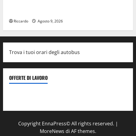
temporali pomeridiani. Temperature stabili, due
gradi circa sopra media.
Riccardo
Agosto 9, 2026
Trova i tuoi orari degli autobus
OFFERTE DI LAVORO
Il Centro La Diagnostica di Catenanuova ricerca un
tecnico sanitario di radiologia medica
a Enna
Copyright EnnaPress© All rights reserved.
|
MoreNews
di AF themes.