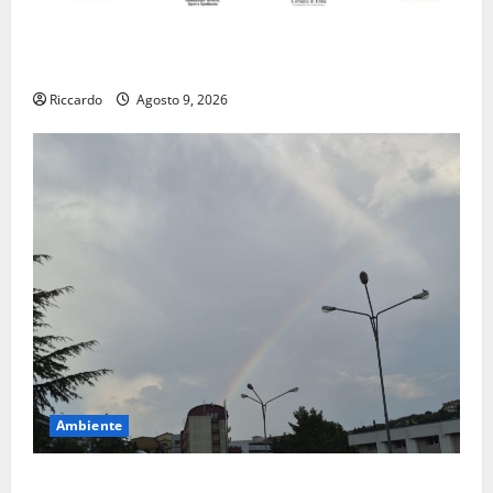
Enna questa sera al piazzale Euno “Il Barbiere di
Siviglia”
Riccardo
Agosto 9, 2026
Ambiente
Previsioni Meteo Enna: Nuova probabilità di