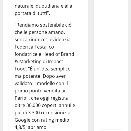
naturale, quotidiana e alla
Pasquasia,
portata di tutti”.
Giuseppe
Carta: “Al
“Rendiamo sostenibile ciò
rientro dei
che le persone amano,
lavori
senza rinunce”, evidenzia
parlamentari,
Federica Testa, co-
urgente
fondatrice e Head of Brand
audizione in
& Marketing di Impact
Commissione
Food. “È un’idea semplice
Ambiente,
ma potente. Dopo aver
servono
validato il modello con il
chiarezza e
primo punto vendita ai
atti, non
Parioli, che oggi registra
allarmismi
oltre 30.000 coperti annui e
e
più di 3.300 recensioni su
speculazioni
Google con rating medio
politiche”
4,8/5, apriamo