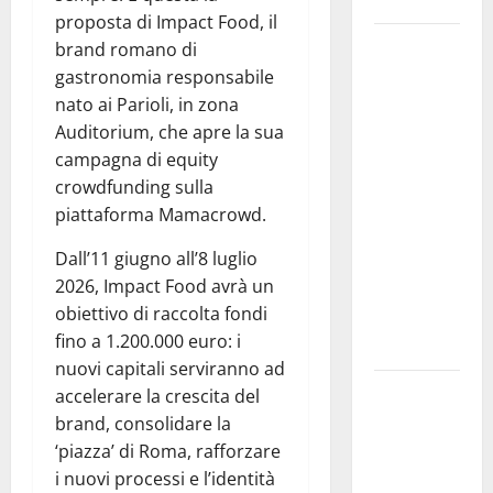
Siviglia”
proposta di Impact Food, il
Previsioni
brand romano di
Meteo
gastronomia responsabile
Enna: Nuova
nato ai Parioli, in zona
probabilità
Auditorium, che apre la sua
di
campagna di equity
temporali
crowdfunding sulla
pomeridiani.
piattaforma Mamacrowd.
Temperature
Dall’11 giugno all’8 luglio
stabili, due
2026, Impact Food avrà un
gradi circa
obiettivo di raccolta fondi
sopra
fino a 1.200.000 euro: i
media.
nuovi capitali serviranno ad
Il sindaco di
accelerare la crescita del
Enna
brand, consolidare la
Mirello
‘piazza’ di Roma, rafforzare
Crisafulli
i nuovi processi e l’identità