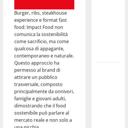
di
Burger, ribs, steakhouse
temporali
experience e format fast
pomeridiani.
food: Impact Food non
Temperature
comunica la sostenibilità
stabili, due
come sacrificio, ma come
gradi circa
qualcosa di appagante,
sopra
contemporaneo e naturale.
media.
Questo approccio ha
Il sindaco di
permesso al brand di
Enna
attirare un pubblico
Mirello
trasversale, composto
Crisafulli
principalmente da onnivori,
incontra il
famiglie e giovani adulti,
collega di
dimostrando che il food
Caltanissetta
sostenibile può parlare al
Walter
mercato reale e non solo a
Tesauro
una nicchia.