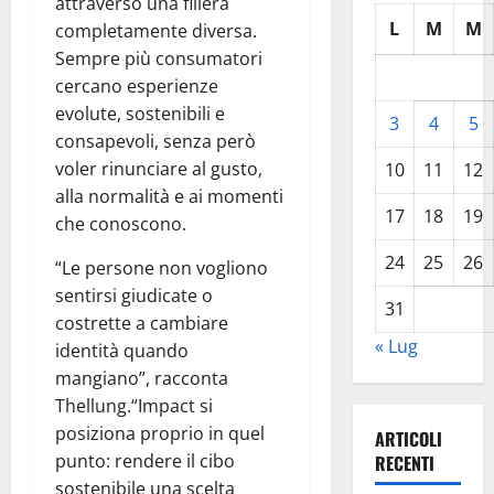
attraverso una filiera
L
M
M
completamente diversa.
Sempre più consumatori
cercano esperienze
evolute, sostenibili e
3
4
5
consapevoli, senza però
voler rinunciare al gusto,
10
11
12
alla normalità e ai momenti
17
18
19
che conoscono.
24
25
26
“Le persone non vogliono
sentirsi giudicate o
31
costrette a cambiare
« Lug
identità quando
mangiano”, racconta
Thellung.“Impact si
posiziona proprio in quel
ARTICOLI
punto: rendere il cibo
RECENTI
sostenibile una scelta