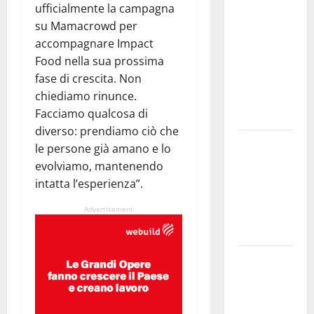
ufficialmente la campagna
Pasquasia:
su Mamacrowd per
uno dei più
accompagnare Impact
grandi
Food nella sua prossima
“Buchi
fase di crescita. Non
Neri” della
chiediamo rinunce.
Regione
Facciamo qualcosa di
Sicilia
diverso: prendiamo ciò che
Enna questa
le persone già amano e lo
sera al
evolviamo, mantenendo
piazzale
intatta l’esperienza”.
Euno “Il
Advertisement
Barbiere di
Siviglia”
Previsioni
Meteo
Enna: Nuova
probabilità