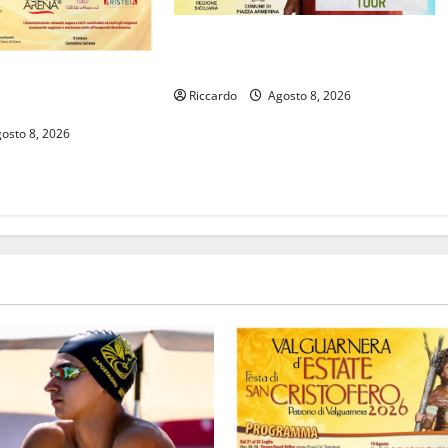
Piazza Armerina: il 12 agosto Lella
Analfino in concerto
l programma degli
Riccardo
Agosto 8, 2026
el cartellone estivo
osto 8, 2026