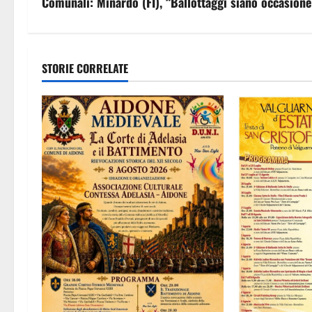
v
Comunali: Minardo (FI), “Ballottaggi siano occasione 
i
g
STORIE CORRELATE
a
z
i
o
n
e
a
r