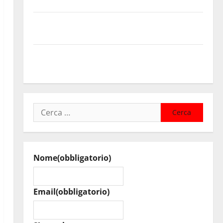
cartellone estivo
Piazza Armerina: il 12 agosto Lella Analfino in
concerto
Estate ennese: questa sera all’eremo di Montesalvo
spettacolo di Daniele Ronco
Ricerca
per:
Nome
(obbligatorio)
Email
(obbligatorio)