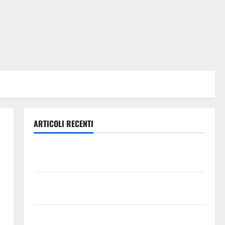
ARTICOLI RECENTI
Aidone: oggi giornata dell’evento medievale del
Battimento
Nuoto: Simone Capostagno de La Fenice Enna nella
Top Ten anche negli 800 Stile Libero
Valguarnera: il programma degli appuntamenti del