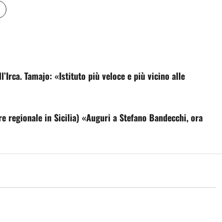
’Irca. Tamajo: «Istituto più veloce e più vicino alle
regionale in Sicilia) «Auguri a Stefano Bandecchi, ora
Agricoltura
7 milioni per la
Agricoltura, Lollobrigida: con