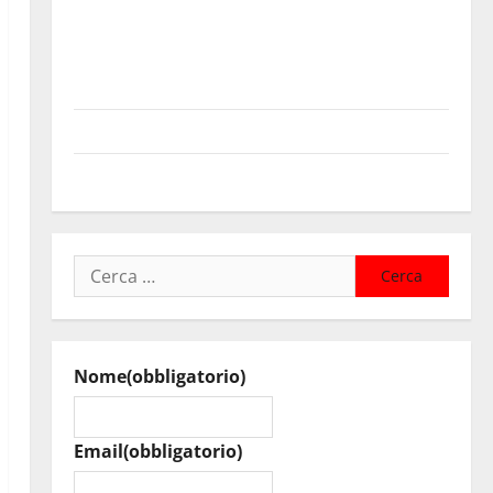
Pasquasia, Colianni: «Il presidente del Consiglio
Comunale studi gli atti, nessun ampliamento della
capsula, solo la bonifica dell’amianto presente nel
sito»
Inizia la notte del 23° Rally Tirreno Messina
Assoro il 9 agosto raduno bandistico
Ricerca
per:
Nome
(obbligatorio)
Email
(obbligatorio)