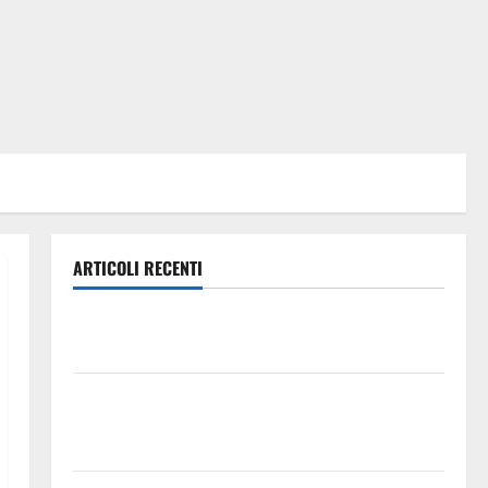
ARTICOLI RECENTI
TRIONFO ASSOLUTO A TAORMINA: UN NABUCCO
IMMORTALE ACCENDE IL TEATRO ANTICO
Pasquasia, il Mpa chiede la convocazione urgente del
Consiglio comunale di Enna: «Dopo gli allarmismi,
confronto pubblico su atti e dati progettuali»