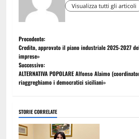
Visualizza tutti gli articoli
N
Precedente:
Credito, approvato il piano industriale 2025-2027 dell
a
imprese»
v
Successivo:
ALTERNATIVA POPOLARE Alfonso Alaimo (coordinatore 
i
riaggreghiamo i democratici siciliani»
g
a
STORIE CORRELATE
z
Agricoltura
i
Agricoltura, 16