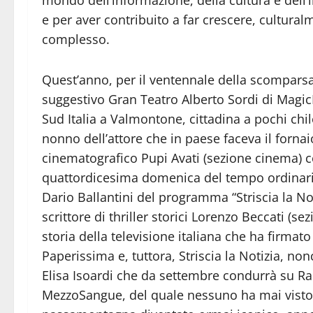
e per aver contribuito a far crescere, culturalm
complesso.
Quest’anno, per il ventennale della scomparsa d
suggestivo Gran Teatro Alberto Sordi di MagicL
Sud Italia a Valmontone, cittadina a pochi chi
nonno dell’attore che in paese faceva il fornai
cinematografico Pupi Avati (sezione cinema) con o
quattordicesima domenica del tempo ordinario”,
Dario Ballantini del programma “Striscia la Noti
scrittore di thriller storici Lorenzo Beccati (se
storia della televisione italiana che ha firmat
Paperissima e, tuttora, Striscia la Notizia, no
Elisa Isoardi che da settembre condurrà su Rai1
MezzoSangue, del quale nessuno ha mai visto 