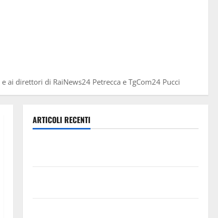
ue e ai direttori di RaiNews24 Petrecca e TgCom24 Pucci
ARTICOLI RECENTI
Previsioni Meteo Enna: Oggi più instabile e un po’
meno caldo.
𝐄𝐒𝐓𝐀𝐓𝐄 𝐑𝐄𝐆𝐀𝐋𝐁𝐔𝐓𝐄𝐒𝐄 𝟐𝟎𝟐𝟔 – 𝐅𝐄𝐒𝐓𝐀 𝐃𝐈
𝐒𝐀𝐍 𝐕𝐈𝐓𝐎
Editoria, approvata la graduatoria definitiva dei