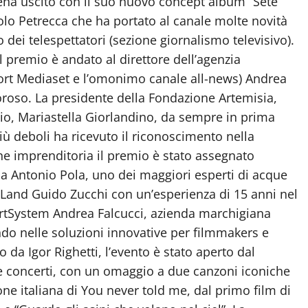
na uscito con il suo nuovo concept album “Sete”
olo Petrecca che ha portato al canale molte novità
i telespettatori (sezione giornalismo televisivo).
l premio è andato al direttore dell’agenzia
port Mediaset e l’omonimo canale all-news) Andrea
moroso. La presidente della Fondazione Artemisia,
zio, Mariastella Giorlandino, da sempre in prima
più deboli ha ricevuto il riconoscimento nella
ne imprenditoria il premio è stato assegnato
a Antonio Pola, uno dei maggiori esperti di acque
cLand Guido Zucchi con un’esperienza di 15 anni nel
artSystem Andrea Falcucci, azienda marchigiana
ndo nelle soluzioni innovative per filmmakers e
 da Igor Righetti, l’evento è stato aperto dal
e concerti, con un omaggio a due canzoni iconiche
one italiana di You never told me, dal primo film di