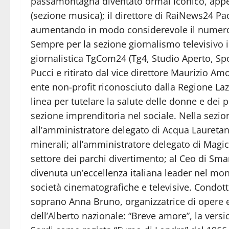
passamontagna diventato ormai iconico, appe
(sezione musica); il direttore di RaiNews24 Pa
aumentando in modo considerevole il numero de
Sempre per la sezione giornalismo televisivo i
giornalistica TgCom24 (Tg4, Studio Aperto, S
Pucci e ritirato dal vice direttore Maurizio A
ente non-profit riconosciuto dalla Regione La
linea per tutelare la salute delle donne e dei 
sezione imprenditoria nel sociale. Nella sezio
all’amministratore delegato di Acqua Lauretan
minerali; all’amministratore delegato di Magi
settore dei parchi divertimento; al Ceo di Sm
divenuta un’eccellenza italiana leader nel mo
società cinematografiche e televisive. Condotto
soprano Anna Bruno, organizzatrice di opere 
dell’Alberto nazionale: “Breve amore”, la versi