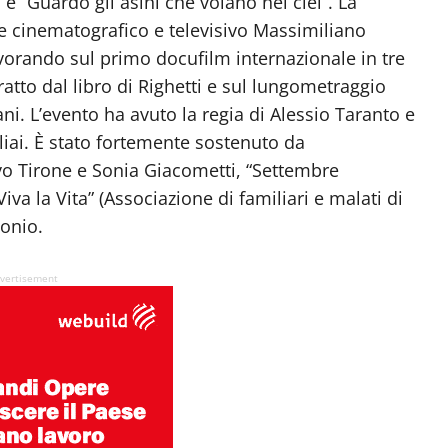
e “Guardo gli asini che volano nel ciel”. La
e cinematografico e televisivo Massimiliano
avorando sul primo docufilm internazionale in tre
tratto dal libro di Righetti e sul lungometraggio
i. L’evento ha avuto la regia di Alessio Taranto e
liai. È stato fortemente sostenuto da
vo Tirone e Sonia Giacometti, “Settembre
Viva la Vita” (Associazione di familiari e malati di
onio.
vertisement