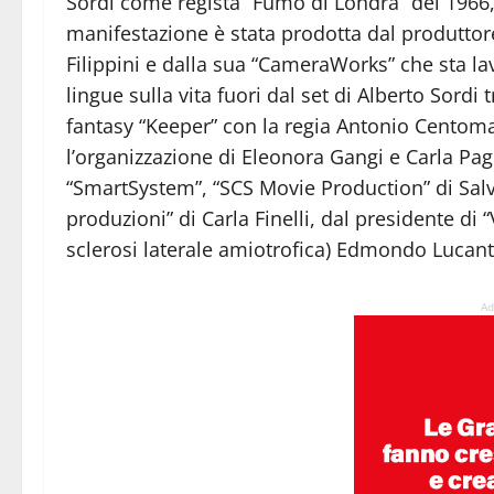
Sordi come regista “Fumo di Londra” del 1966, 
manifestazione è stata prodotta dal produttor
Filippini e dalla sua “CameraWorks” che sta l
lingue sulla vita fuori dal set di Alberto Sordi 
fantasy “Keeper” con la regia Antonio Centoman
l’organizzazione di Eleonora Gangi e Carla Pag
“SmartSystem”, “SCS Movie Production” di Sal
produzioni” di Carla Finelli, dal presidente di “
sclerosi laterale amiotrofica) Edmondo Lucant
Ad