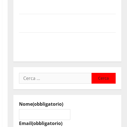
contributi della Regione 2026. Schifani: «Favoriamo
pluralismo e crescita professionale»
U.I.R. e CESFAT: al centro legalità, formazione e
valori costituzionali
Voucher sportivi, solo 6 giorni per fare domanda.
Marano “Regione proroghi scadenza o negherà a
tanti ragazzi un’opportunità”
Ricerca
per:
Nome
(obbligatorio)
Email
(obbligatorio)