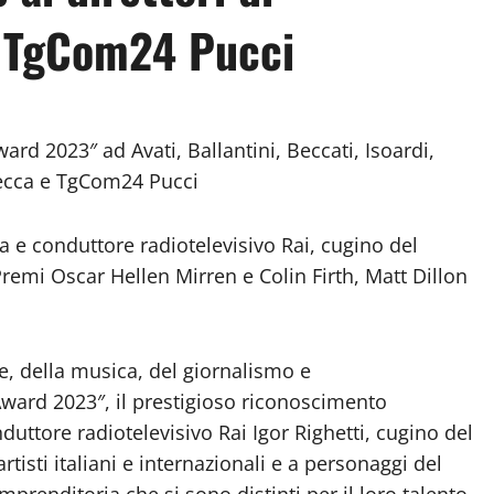
 TgCom24 Pucci
ard 2023″ ad Avati, Ballantini, Beccati, Isoardi,
recca e TgCom24 Pucci
ta e conduttore radiotelevisivo Rai, cugino del
Premi Oscar Hellen Mirren e Colin Firth, Matt Dillon
ne, della musica, del giornalismo e
 Award 2023″, il prestigioso riconoscimento
nduttore radiotelevisivo Rai Igor Righetti, cugino del
isti italiani e internazionali e a personaggi del
mprenditoria che si sono distinti per il loro talento