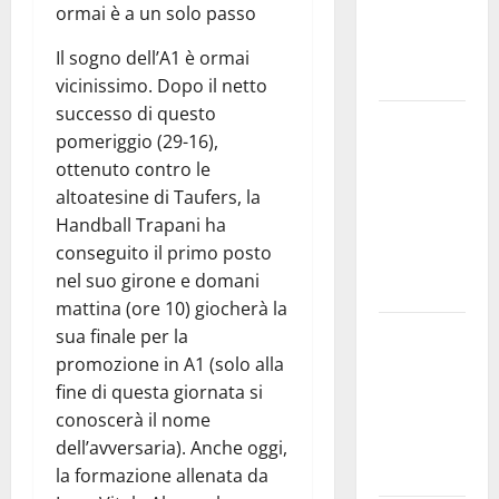
ormai è a un solo passo
e
speculazioni
Il sogno dell’A1 è ormai
politiche”
vicinissimo. Dopo il netto
successo di questo
Pasquasia:
pomeriggio (29-16),
uno dei più
ottenuto contro le
grandi
altoatesine di Taufers, la
“Buchi
Handball Trapani ha
Neri” della
conseguito il primo posto
Regione
nel suo girone e domani
Sicilia
mattina (ore 10) giocherà la
Enna questa
sua finale per la
sera al
promozione in A1 (solo alla
piazzale
fine di questa giornata si
Euno “Il
conoscerà il nome
Barbiere di
dell’avversaria). Anche oggi,
Siviglia”
la formazione allenata da