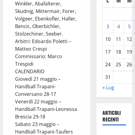
L
M
M
Winkler, Abafalterer,
Skudnig, Mittermair, Forer,
Volgeer, Ebenkofler, Haller,
Bencic, Oberbichler,
3
4
5
Stolzechiner, Seeber.
10
11
12
Arbitri: Edoardo Poletti –
Matteo Crespi
17
18
19
Commissario: Marco
Trespidi
24
25
26
CALENDARIO
31
Giovedì 21 maggio –
Handball Trapani-
« Lug
Conversano 28-17
Venerdì 22 maggio –
Handball Trapani-Leonessa
ARTICOLI
Brescia 29-18
RECENTI
Sabato 23 maggio –
Handball Trapani-Taufers
Pasquasia,