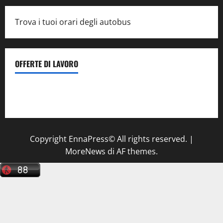
Trova i tuoi orari degli autobus
OFFERTE DI LAVORO
Il Centro La Diagnostica di Catenanuova ricerca un
tecnico sanitario di radiologia medica
a Enna
Copyright EnnaPress© All rights reserved.
|
MoreNews
di AF themes.