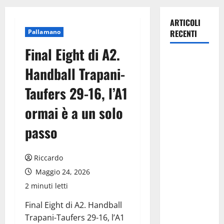
ARTICOLI
Pallamano
RECENTI
Final Eight di A2.
Pasquasia,
Handball Trapani-
Giuseppe
Carta: “Al
Taufers 29-16, l’A1
rientro dei
ormai è a un solo
lavori
parlamentari,
passo
urgente
audizione in
Riccardo
Commissione
Ambiente,
Maggio 24, 2026
servono
2 minuti letti
chiarezza e
Final Eight di A2. Handball
atti, non
Trapani-Taufers 29-16, l’A1
allarmismi