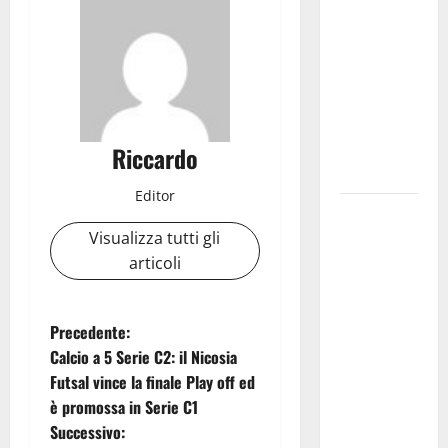
temporali
pomeridiani.
Temperature
stabili, due
gradi circa
sopra
Riccardo
media.
Editor
Il sindaco di
Enna
Visualizza tutti gli
Mirello
articoli
Crisafulli
incontra il
N
Precedente:
collega di
Calcio a 5 Serie C2: il Nicosia
Caltanissetta
a
Futsal vince la finale Play off ed
Walter
è promossa in Serie C1
v
Tesauro
Successivo:
“Sinergia