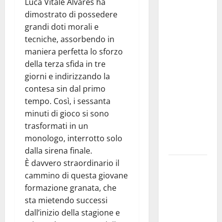
Luca Vitale Alvares ha
Previsioni
dimostrato di possedere
Meteo
grandi doti morali e
Enna: Nuova
tecniche, assorbendo in
probabilità
maniera perfetta lo sforzo
di
della terza sfida in tre
temporali
giorni e indirizzando la
pomeridiani.
contesa sin dal primo
Temperature
tempo. Così, i sessanta
stabili, due
minuti di gioco si sono
gradi circa
trasformati in un
sopra
monologo, interrotto solo
media.
dalla sirena finale.
È davvero straordinario il
Il sindaco di
cammino di questa giovane
Enna
formazione granata, che
Mirello
sta mietendo successi
Crisafulli
dall’inizio della stagione e
incontra il