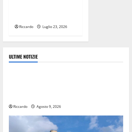
AC Life Style Handball Erice,
il punto sul mercato
Riccardo
Luglio 23, 2026
ULTIME NOTIZIE
Ambiente
Pasquasia, Giuseppe Carta: “Al rientro dei lavori
parlamentari, urgente audizione in Commissione
Ambiente, servono chiarezza e atti, non allarmismi e
speculazioni politiche”
Riccardo
Agosto 9, 2026