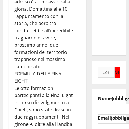
adesso è a un passo dalla
collega di
gloria. Domattina alle 10,
Caltanissetta
l’appuntamento con la
Walter
storia, che peraltro
Tesauro
condurrebbe all’incredibile
“Sinergia
traguardo di avere, il
tra i due
prossimo anno, due
territori”
formazioni del territorio
trapanese nel massimo
campionato.
Ricerca
FORMULA DELLA FINAL
per:
EIGHT
Le otto formazioni
partecipanti alla Final Eight
Nome
(obblig
in corso di svolgimento a
Chieti, sono state divise in
due raggruppamenti. Nel
Email
(obbliga
girone A, oltre alla Handball