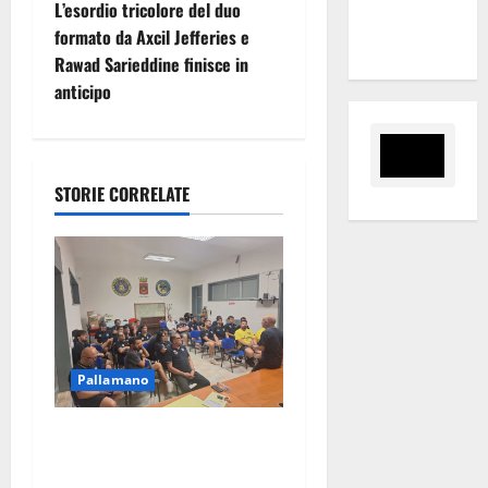
i
L’esordio tricolore del duo
tra i due
formato da Axcil Jefferies e
territori”
g
Rawad Sarieddine finisce in
anticipo
a
z
i
STORIE CORRELATE
o
n
e
a
Pallamano
r
Pallamano Serie A Gold:
riunione operativa a ranghi
t