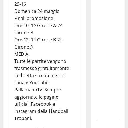
29-16
Giuseppe
Domenica 24 maggio
Carta: “Al
Finali promozione
rientro dei
Ore 10, 1^ Girone A-2^
lavori
Girone B
parlamentari,
Ore 12, 1^ Girone B-2^
urgente
Girone A
audizione in
MEDIA
Commissione
Tutte le partite vengono
Ambiente,
trasmesse gratuitamente
servono
in diretta streaming sul
chiarezza e
canale YouTube
atti, non
PallamanoTv. Sempre
allarmismi
aggiornate le pagine
e
ufficiali Facebook e
speculazioni
Instagram della Handball
politiche”
Trapani.
Pasquasia: