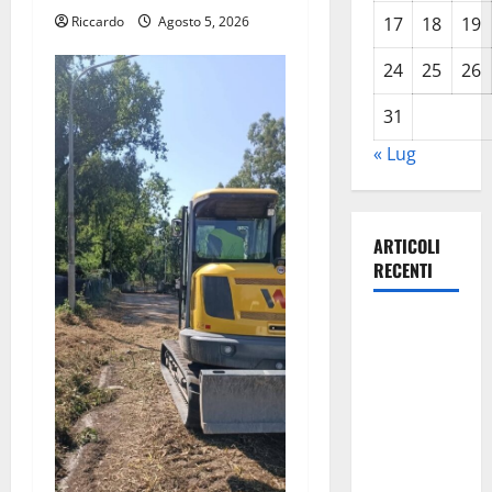
Riccardo
Agosto 5, 2026
17
18
19
24
25
26
31
« Lug
ARTICOLI
RECENTI
Previsioni
Meteo
Enna: Oggi
più
instabile e
un po’ meno
caldo.