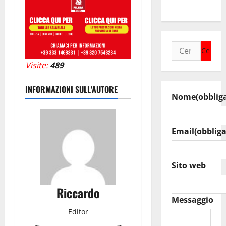
un’opportunità”
Ricerca
per:
Visite:
489
INFORMAZIONI SULL'AUTORE
Nome
(obblig
Email
(obbliga
Sito web
Riccardo
Messaggio
Editor