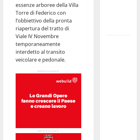
essenze arboree della Villa
legalità,
Torre di Federico
con
formazione
l’obbiettivo della pronta
e valori
riapertura del tratto di
costituzionali
Viale IV Novembre
Voucher
temporaneamente
sportivi,
interdetto al transito
solo 6
veicolare e pedonale.
giorni per
Advertisement
fare
domanda.
Marano
“Regione
proroghi
scadenza o
negherà a
tanti
Advertisement
ragazzi