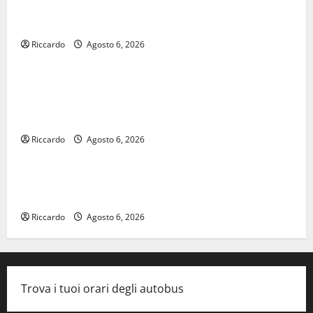
𝐄𝐒𝐓𝐀𝐓𝐄 𝐑𝐄𝐆𝐀𝐋𝐁𝐔𝐓𝐄𝐒𝐄 𝟐𝟎𝟐𝟔 – 𝐅𝐄𝐒𝐓𝐀 𝐃𝐈
𝐒𝐀𝐍 𝐕𝐈𝐓𝐎
Riccardo
Agosto 6, 2026
economia
Editoria, approvata la graduatoria definitiva dei
contributi della Regione 2026. Schifani: «Favoriamo
pluralismo e crescita professionale»
Riccardo
Agosto 6, 2026
legalità
U.I.R. e CESFAT: al centro legalità, formazione e
valori costituzionali
Riccardo
Agosto 6, 2026
Trova i tuoi orari degli autobus