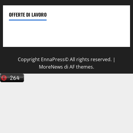
OFFERTE DI LAVORO
Il Centro La Diagnostica di Catenanuova ricerca un
tecnico sanitario di radiologia medica
a Enna
Copyright EnnaPress© All rights reserved.
|
MoreNews
di AF themes.