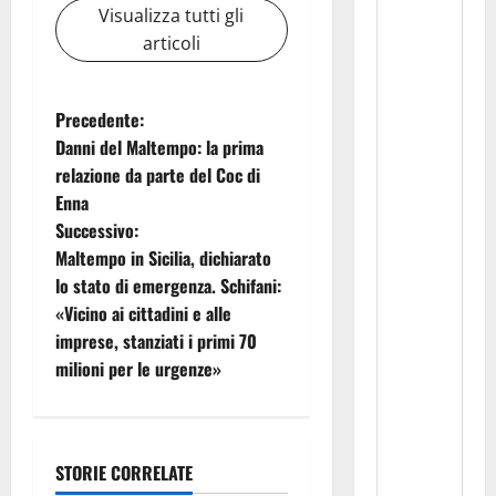
Visualizza tutti gli
articoli
N
Precedente:
Danni del Maltempo: la prima
a
relazione da parte del Coc di
Enna
v
Successivo:
i
Maltempo in Sicilia, dichiarato
lo stato di emergenza. Schifani:
g
«Vicino ai cittadini e alle
imprese, stanziati i primi 70
a
milioni per le urgenze»
z
i
STORIE CORRELATE