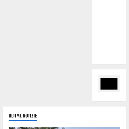
Marano
“Regione
proroghi
scadenza o
negherà a
tanti
ragazzi
un’opportunità”
ULTIME NOTIZIE