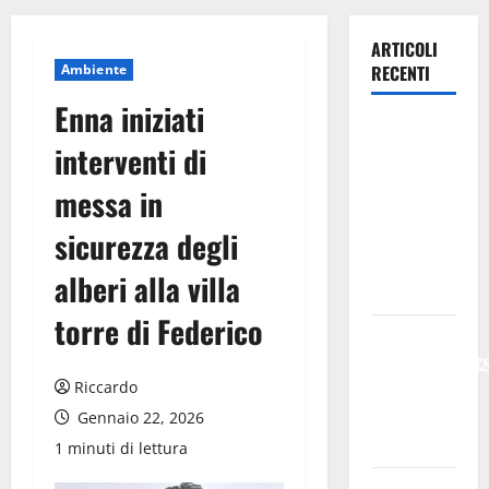
ARTICOLI
Ambiente
RECENTI
Enna iniziati
Previsioni
interventi di
Meteo
Enna: Oggi
messa in
più
sicurezza degli
instabile e
un po’ meno
alberi alla villa
caldo.
torre di Federico
𝐄𝐒𝐓𝐀𝐓𝐄
𝐑𝐄𝐆𝐀𝐋𝐁𝐔𝐓𝐄
Riccardo
𝟐𝟎𝟐𝟔 –
𝐅𝐄𝐒𝐓𝐀 𝐃𝐈
Gennaio 22, 2026
𝐒𝐀𝐍 𝐕𝐈𝐓𝐎
1 minuti di lettura