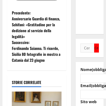
Walter
Tesauro
N
Precedente:
“Sinergia
Anniversario Guardia di finanza,
tra i due
a
Schifani: «Gratitudine per la
territori”
dedizione al servizio della
v
legalità»
i
Successivo:
Ricerca
Ferdinando Scianna. Ti ricordo,
g
per:
Sicilia 80 fotografie in mostra a
Catania dal 23 giugno
a
Nome
(obblig
z
i
STORIE CORRELATE
Email
(obbliga
o
n
Sito web