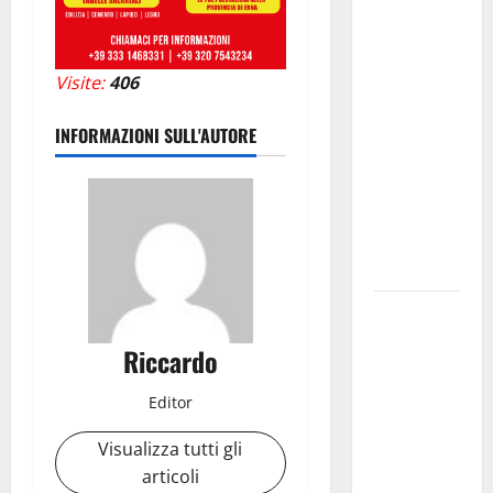
Enna: Nuova
probabilità
di
Visite:
406
temporali
pomeridiani.
INFORMAZIONI SULL'AUTORE
Temperature
stabili, due
gradi circa
sopra
media.
Il sindaco di
Enna
Riccardo
Mirello
Crisafulli
Editor
incontra il
Visualizza tutti gli
collega di
articoli
Caltanissetta