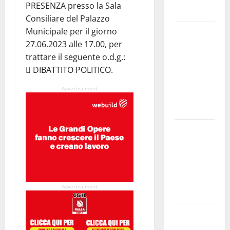
PRESENZA presso la Sala
politiche”
Consiliare del Palazzo
Municipale per il giorno
Pasquasia:
27.06.2023 alle 17.00, per
uno dei più
trattare il seguente o.d.g.:
grandi
 DIBATTITO POLITICO.
“Buchi
Neri” della
Advertisement
Regione
Sicilia
Enna questa
sera al
piazzale
Euno “Il
Barbiere di
Advertisement
Siviglia”
Previsioni
Meteo