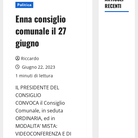
Politica
RECENTI
Enna consiglio
Pasquasia,
comunale il 27
Giuseppe
Carta: “Al
giugno
rientro dei
lavori
Riccardo
parlamentari,
Giugno 22, 2023
urgente
audizione in
1 minuti di lettura
Commissione
IL PRESIDENTE DEL
Ambiente,
CONSIGLIO
servono
CONVOCA il Consiglio
chiarezza e
Comunale, in seduta
atti, non
ORDINARIA, ed in
allarmismi
MODALITA’ MISTA:
e
VIDEOCONFERENZA E DI
speculazioni