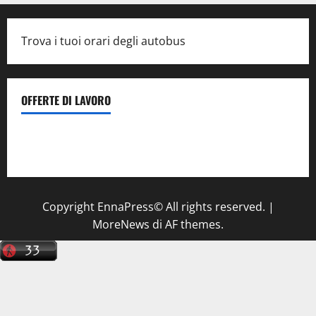
Trova i tuoi orari degli autobus
OFFERTE DI LAVORO
Il Centro La Diagnostica di Catenanuova ricerca un
tecnico sanitario di radiologia medica
a Enna
Copyright EnnaPress© All rights reserved.
|
MoreNews
di AF themes.