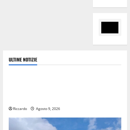
ULTIME NOTIZIE
Ambiente
Pasquasia, Giuseppe Carta: “Al rientro dei lavori
parlamentari, urgente audizione in Commissione
Ambiente, servono chiarezza e atti, non allarmismi e
speculazioni politiche”
Riccardo
Agosto 9, 2026