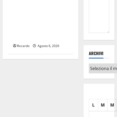
Caronia (Noi Moderati):
“Basta valzer di poltrone, a
Palermo serve un
programma per giovani e
servizi efficienti
Riccardo
Agosto 6, 2026
ARCHIVI
Archivi
L
M
M