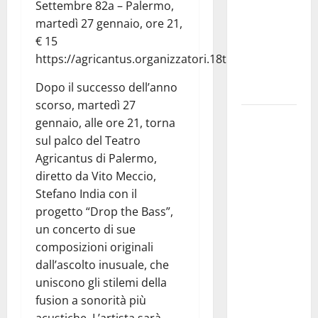
molto
Settembre 82a – Palermo,
atteso dai
martedì 27 gennaio, ore 21,
lavoratori
€ 15
della
https://agricantus.organizzatori.18tickets.it/
Regione
Dopo il successo dell’anno
Siciliana”
scorso, martedì 27
TEATRI DI
gennaio, alle ore 21, torna
PIETRA
sul palco del Teatro
2026 in
Agricantus di Palermo,
Sicilia
diretto da Vito Meccio,
Riccardo III
Stefano India con il
e
progetto “Drop the Bass”,
Shakespeare
un concerto di sue
a Ustica:
composizioni originali
Teatri di
dall’ascolto inusuale, che
Pietra
uniscono gli stilemi della
prosegue il
fusion a sonorità più
suo viaggio