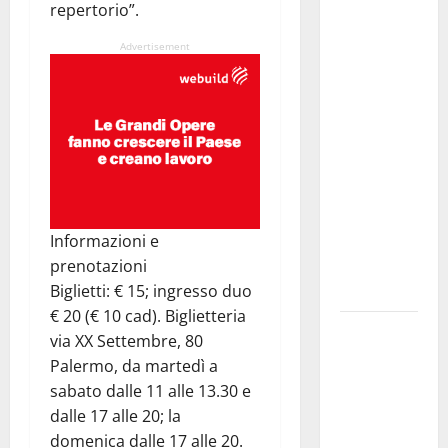
repertorio”.
Alessio
Sundas:
Advertisement
«Prima di
scegliere il
commissario
tecnico, si
ripensi un
sistema che
non
valorizza
Informazioni e
più i
prenotazioni
giovani»
Biglietti: € 15; ingresso duo
€ 20 (€ 10 cad). Biglietteria
Pubblicazione
via XX Settembre, 80
delle
Palermo, da martedì a
graduatorie
sabato dalle 11 alle 13.30 e
definitive
dalle 17 alle 20; la
delle
domenica dalle 17 alle 20.