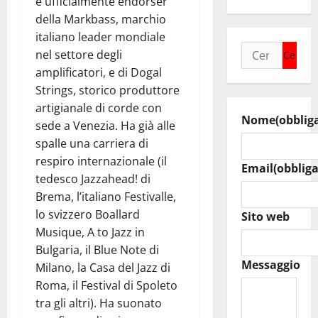
è ufficialmente endorser
della Markbass, marchio
italiano leader mondiale
Ricerca
nel settore degli
per:
amplificatori, e di Dogal
Strings, storico produttore
artigianale di corde con
Nome
(obblig
sede a Venezia. Ha già alle
spalle una carriera di
respiro internazionale (il
Email
(obbliga
tedesco Jazzahead! di
Brema, l’italiano Festivalle,
lo svizzero Boallard
Sito web
Musique, A to Jazz in
Bulgaria, il Blue Note di
Messaggio
Milano, la Casa del Jazz di
Roma, il Festival di Spoleto
tra gli altri). Ha suonato