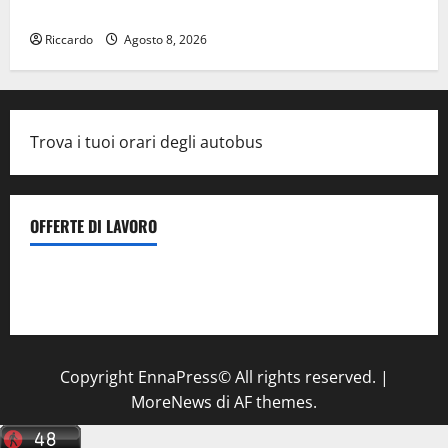
suo viaggio nella provincia di Palermo
Riccardo
Agosto 8, 2026
Trova i tuoi orari degli autobus
OFFERTE DI LAVORO
Il Centro La Diagnostica di Catenanuova ricerca un
tecnico sanitario di radiologia medica
a Enna
Copyright EnnaPress© All rights reserved.
|
MoreNews
di AF themes.