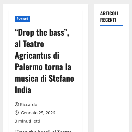
ARTICOLI
Eventi
RECENTI
“Drop the bass”,
Leonforte:
al Teatro
questa sera
la Notte
Agricantus di
Bianca
Palermo torna la
Italia fuori
musica di Stefano
dal
Mondiale?
India
Alessio
Sundas:
Riccardo
«Prima di
scegliere il
Gennaio 25, 2026
commissario
3 minuti letti
tecnico, si