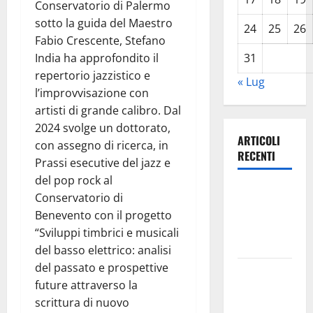
Conservatorio di Palermo
sotto la guida del Maestro
24
25
26
Fabio Crescente, Stefano
India ha approfondito il
31
repertorio jazzistico e
« Lug
l’improvvisazione con
artisti di grande calibro. Dal
2024 svolge un dottorato,
ARTICOLI
con assegno di ricerca, in
RECENTI
Prassi esecutive del jazz e
del pop rock al
Leonforte:
Conservatorio di
questa sera
Benevento con il progetto
la Notte
“Sviluppi timbrici e musicali
Bianca
del basso elettrico: analisi
del passato e prospettive
Italia fuori
future attraverso la
dal
scrittura di nuovo
Mondiale?