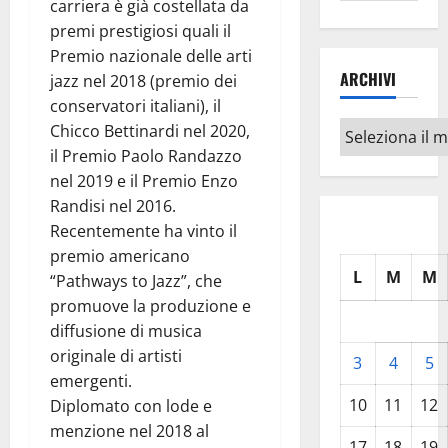
carriera è già costellata da
premi prestigiosi quali il
Premio nazionale delle arti
ARCHIVI
jazz nel 2018 (premio dei
conservatori italiani), il
Archivi
Chicco Bettinardi nel 2020,
il Premio Paolo Randazzo
nel 2019 e il Premio Enzo
Randisi nel 2016.
Recentemente ha vinto il
premio americano
L
M
M
“Pathways to Jazz”, che
promuove la produzione e
diffusione di musica
originale di artisti
3
4
5
emergenti.
10
11
12
Diplomato con lode e
menzione nel 2018 al
17
18
19