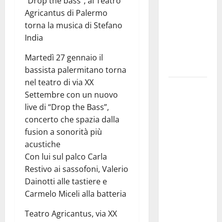
“Drop the bass”, al Teatro
ripensi un
Agricantus di Palermo
sistema che
torna la musica di Stefano
non
India
valorizza
più i
Martedì 27 gennaio il
giovani»
bassista palermitano torna
nel teatro di via XX
Pubblicazione
Settembre con un nuovo
delle
live di “Drop the Bass”,
graduatorie
concerto che spazia dalla
definitive
fusion a sonorità più
delle
acustiche
progressioni
Con lui sul palco Carla
verticali in
Restivo ai sassofoni, Valerio
deroga, i
Dainotti alle tastiere e
sindacati:
Carmelo Miceli alla batteria
“Un
traguardo
Teatro Agricantus, via XX