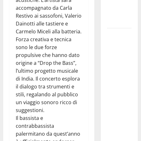
acustiche. L’artista sarà
nella
accompagnato da Carla
provincia di
Restivo ai sassofoni, Valerio
Palermo
Dainotti alle tastiere e
Carmelo Miceli alla batteria.
Salmo sarà
Forza creativa e tecnica
in Sicilia il
sono le due forze
9 e 11
propulsive che hanno dato
agosto a
origine a “Drop the Bass”,
Catania
l’ultimo progetto musicale
(Villa
di India. Il concerto esplora
Bellini) e
il dialogo tra strumenti e
Palermo
stili, regalando al pubblico
(Velodromo)
un viaggio sonoro ricco di
per due
suggestioni.
date del
Il bassista e
Wave
contrabbassista
Summer
palermitano da quest’anno
Music