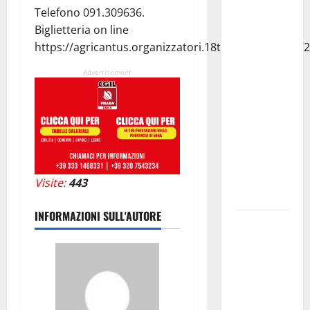
progressioni
Telefono 091.309636.
verticali in
Biglietteria on line
deroga, i
https://agricantus.organizzatori.18tickets.it/event/7
sindacati:
“Un
Advertisement
traguardo
molto
atteso dai
lavoratori
della
Regione
Visite:
443
Siciliana”
INFORMAZIONI SULL'AUTORE
TEATRI DI
PIETRA
2026 in
Sicilia
Riccardo III