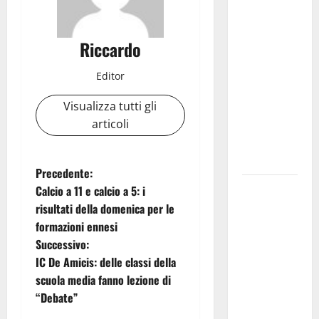
e
Shakespeare
a Ustica:
Riccardo
Teatri di
Pietra
Editor
prosegue il
Visualizza tutti gli
suo viaggio
articoli
nella
provincia di
Palermo
N
Precedente:
Salmo sarà
Calcio a 11 e calcio a 5: i
a
in Sicilia il
risultati della domenica per le
9 e 11
formazioni ennesi
v
agosto a
Successivo:
Catania
i
IC De Amicis: delle classi della
(Villa
scuola media fanno lezione di
g
Bellini) e
“Debate”
Palermo