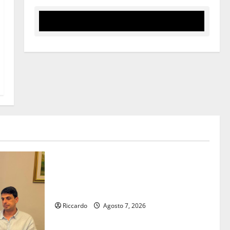
Eventi
Giochi di Quartiere e Calcio Balilla
Umano: tradizione e innovazione per la
festa della Madonna dè Carusi
Riccardo
Agosto 7, 2026