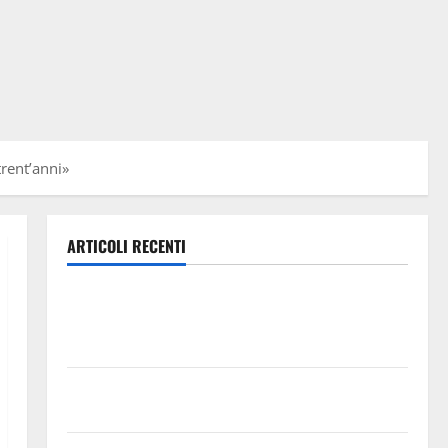
rent’anni»
ARTICOLI RECENTI
Previsioni Meteo Enna: Ieri nubifragio a Enna. Oggi
ancora possibilità di temporali pomeridiani
teoricamente meno diffusi
Pallamano Serie A Gold: riunione operativa a ranghi
completi per la Orlando Pallamano Haenna