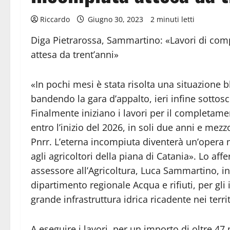
Riccardo
Giugno 30, 2023
2 minuti letti
Diga Pietrarossa, Sammartino: «Lavori di com
attesa da trent’anni»
«In pochi mesi è stata risolta una situazione b
bandendo la gara d’appalto, ieri infine sottosc
Finalmente iniziano i lavori per il completam
entro l’inizio del 2026, in soli due anni e mez
Pnrr. L’eterna incompiuta diventerà un’opera 
agli agricoltori della piana di Catania». Lo aff
assessore all’Agricoltura, Luca Sammartino, in 
dipartimento regionale Acqua e rifiuti, per gl
grande infrastruttura idrica ricadente nei terri
A eseguire i lavori, per un importo di oltre 4