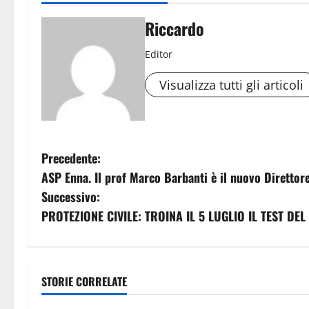
Riccardo
Editor
Visualizza tutti gli articoli
N
Precedente:
ASP Enna. Il prof Marco Barbanti è il nuovo Direttore
a
Successivo:
v
PROTEZIONE CIVILE: TROINA IL 5 LUGLIO IL TEST D
i
g
STORIE CORRELATE
Agricoltura
Agricoltura
a