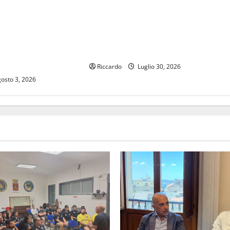
nni di Naro, On.
IRVO, 12 NUOVI INGRESSI: SI
ve all’Assessore
RAFFORZA IL CONTROLLO SU
Agricoltori senza
QUALITÀ E CERTIFICAZIONI DI OLIO
 interventi
E VINO
Riccardo
Luglio 30, 2026
osto 3, 2026