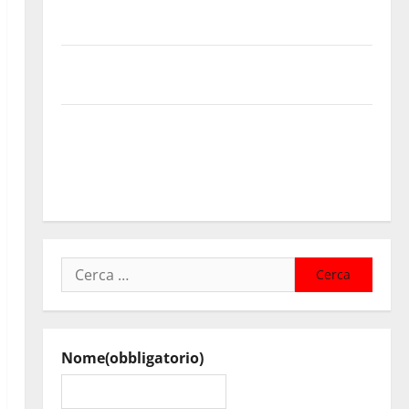
Cimitero pieno di erbacce: l’assessore Lombardo
assicura interventi in tempi celeri di Mario Pagaria
Giochi di Quartiere e Calcio Balilla Umano: tradizione
e innovazione per la festa della Madonna dè Carusi
Manovrina, Anci Sicilia: “Apprezziamo l’incremento
dei trasferimenti ai Comuni Un primo passo
importante che dovrà trovare continuità nelle
prossime Finanziarie”
Ricerca
per:
Nome
(obbligatorio)