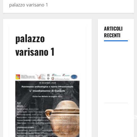
palazzo varisano 1
ARTICOLI
palazzo
RECENTI
varisano 1
Previsioni
Meteo
Enna: Oggi
più
instabile e
un po’ meno
caldo.
𝐄𝐒𝐓𝐀𝐓𝐄
𝐑𝐄𝐆𝐀𝐋𝐁𝐔𝐓𝐄
𝟐𝟎𝟐𝟔 –
𝐅𝐄𝐒𝐓𝐀 𝐃𝐈