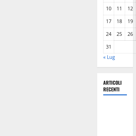
10
11
12
17
18
19
24
25
26
31
« Lug
ARTICOLI
RECENTI
Previsioni
Meteo
Enna: Oggi
più
instabile e