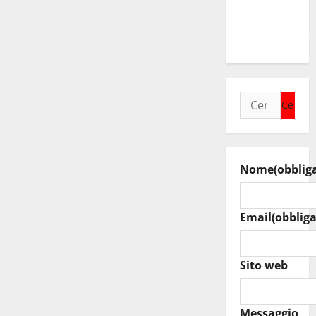
o
tanti
ragazzi
un’opportunità”
Ricerca
per:
Nome
(obblig
Email
(obbliga
Sito web
Messaggio