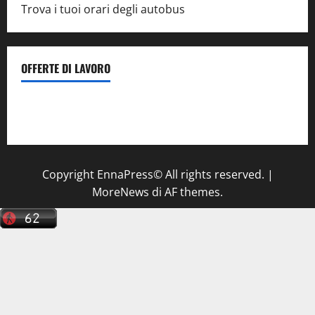
Trova i tuoi orari degli autobus
OFFERTE DI LAVORO
Il Centro La Diagnostica di Catenanuova ricerca un
tecnico sanitario di radiologia medica
a Enna
Copyright EnnaPress© All rights reserved.
|
MoreNews
di AF themes.