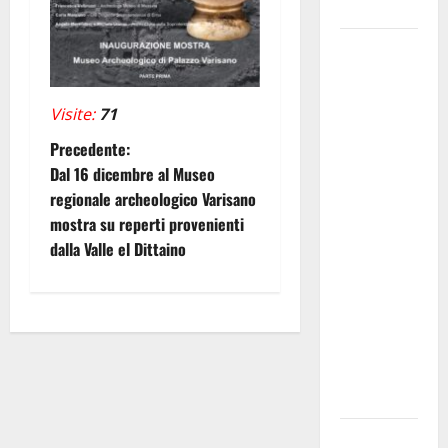
𝐒𝐀𝐍 𝐕𝐈𝐓𝐎
Editoria,
approvata
la
Visite:
71
graduatoria
N
definitiva
Precedente:
dei
Dal 16 dicembre al Museo
a
contributi
regionale archeologico Varisano
della
mostra su reperti provenienti
v
Regione
dalla Valle el Dittaino
i
2026.
Schifani:
g
«Favoriamo
pluralismo
a
e crescita
z
professionale»
U.I.R. e