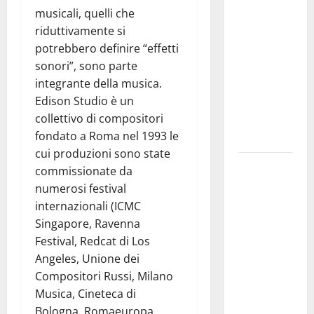
musicali, quelli che
di
riduttivamente si
temporali
potrebbero definire “effetti
pomeridiani.
sonori”, sono parte
Temperature
integrante della musica.
stabili, due
Edison Studio è un
gradi circa
collettivo di compositori
sopra
fondato a Roma nel 1993 le
media.
cui produzioni sono state
Il sindaco di
commissionate da
Enna
numerosi festival
Mirello
internazionali (ICMC
Crisafulli
Singapore, Ravenna
incontra il
Festival, Redcat di Los
collega di
Angeles, Unione dei
Caltanissetta
Compositori Russi, Milano
Walter
Musica, Cineteca di
Tesauro
Bologna, Romaeuropa