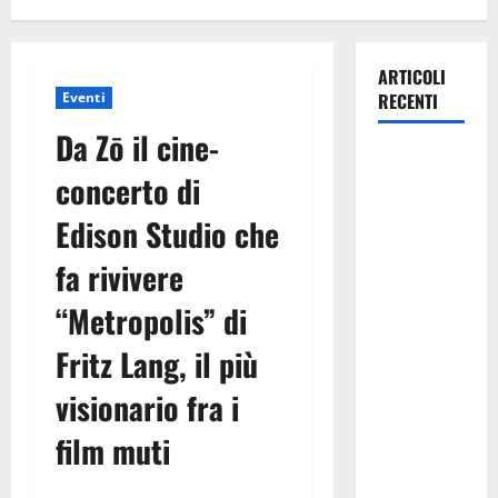
ARTICOLI
Eventi
RECENTI
Da Zō il cine-
Pasquasia,
concerto di
Giuseppe
Carta: “Al
Edison Studio che
rientro dei
fa rivivere
lavori
parlamentari,
“Metropolis” di
urgente
audizione in
Fritz Lang, il più
Commissione
visionario fra i
Ambiente,
servono
film muti
chiarezza e
atti, non