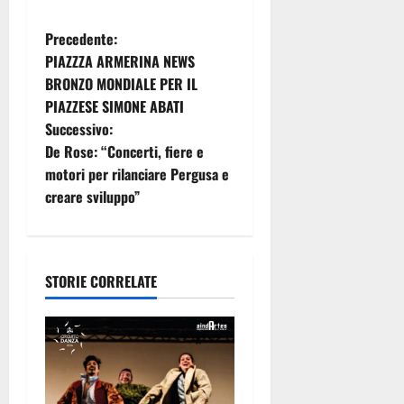
N
Precedente:
PIAZZZA ARMERINA NEWS
a
BRONZO MONDIALE PER IL
PIAZZESE SIMONE ABATI
v
Successivo:
i
De Rose: “Concerti, fiere e
motori per rilanciare Pergusa e
g
creare sviluppo”
a
z
STORIE CORRELATE
i
o
n