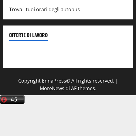
Trova i tuoi orari degli autobus
OFFERTE DI LAVORO
Il Centro La Diagnostica di Catenanuova ricerca un
tecnico sanitario di radiologia medica
a Enna
Copyright EnnaPress© All rights reserved.
|
MoreNews
di AF themes.