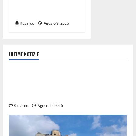
Spazio Ikigai arriva Fabio
Zuffanti
Riccardo
Agosto 9, 2026
ULTIME NOTIZIE
Ambiente
Pasquasia, Giuseppe Carta: “Al rientro dei lavori
parlamentari, urgente audizione in Commissione
Ambiente, servono chiarezza e atti, non allarmismi e
speculazioni politiche”
Riccardo
Agosto 9, 2026