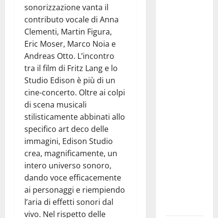
sonorizzazione vanta il
Pasquasia,
contributo vocale di Anna
Giuseppe
Clementi, Martin Figura,
Carta: “Al
Eric Moser, Marco Noia e
rientro dei
Andreas Otto. L’incontro
lavori
tra il film di Fritz Lang e lo
parlamentari,
Studio Edison è più di un
urgente
cine-concerto. Oltre ai colpi
audizione in
di scena musicali
Commissione
stilisticamente abbinati allo
Ambiente,
specifico art deco delle
servono
immagini, Edison Studio
chiarezza e
crea, magnificamente, un
atti, non
intero universo sonoro,
allarmismi
dando voce efficacemente
e
ai personaggi e riempiendo
speculazioni
l’aria di effetti sonori dal
politiche”
vivo. Nel rispetto delle