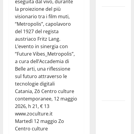
Siviglia”
eseguita dal vivo, durante
la proiezione del più
Previsioni
visionario tra i film muti,
Meteo
“Metropolis”, capolavoro
Enna: Nuova
del 1927 del regista
probabilità
austriaco Fritz Lang.
di
L’evento in sinergia con
temporali
“Future Vibes_Metropolis”,
pomeridiani.
a cura dell’Accademia di
Temperature
Belle arti, una riflessione
stabili, due
sul futuro attraverso le
gradi circa
tecnologie digitali
sopra
Catania, Zō Centro culture
media.
contemporanee, 12 maggio
2026, h 21, € 13
Il sindaco di
www.zoculture.it
Enna
Martedì 12 maggio Zo
Mirello
Centro culture
Crisafulli