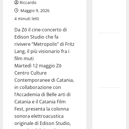
Riccardo
allarmismi
Maggio 9, 2026
e
4 minuti letti
speculazioni
politiche”
Da Zō il cine-concerto di
Edison Studio che fa
Pasquasia:
rivivere “Metropolis” di Fritz
uno dei più
Lang, il più visionario fra i
grandi
film muti
“Buchi
Martedì 12 maggio Zō
Neri” della
Centro Culture
Regione
Contemporanee di Catania,
Sicilia
in collaborazione con
Enna questa
l’Accademia di Belle arti di
sera al
Catania e il Catania Film
piazzale
Fest, presenta la colonna
Euno “Il
sonora elettroacustica
Barbiere di
originale di Edison Studio,