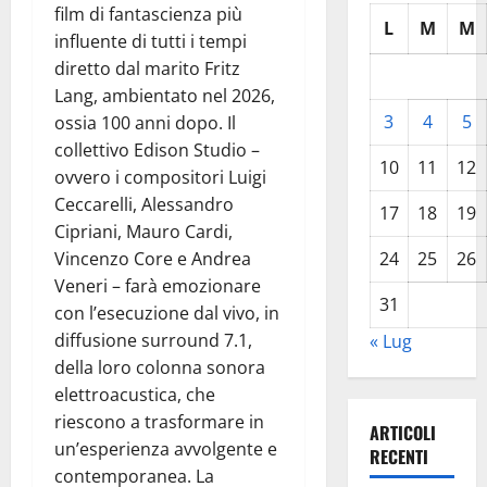
film di fantascienza più
L
M
M
influente di tutti i tempi
diretto dal marito Fritz
Lang, ambientato nel 2026,
3
4
5
ossia 100 anni dopo. Il
collettivo Edison Studio –
10
11
12
ovvero i compositori Luigi
Ceccarelli, Alessandro
17
18
19
Cipriani, Mauro Cardi,
Vincenzo Core e Andrea
24
25
26
Veneri – farà emozionare
31
con l’esecuzione dal vivo, in
diffusione surround 7.1,
« Lug
della loro colonna sonora
elettroacustica, che
riescono a trasformare in
ARTICOLI
un’esperienza avvolgente e
RECENTI
contemporanea. La