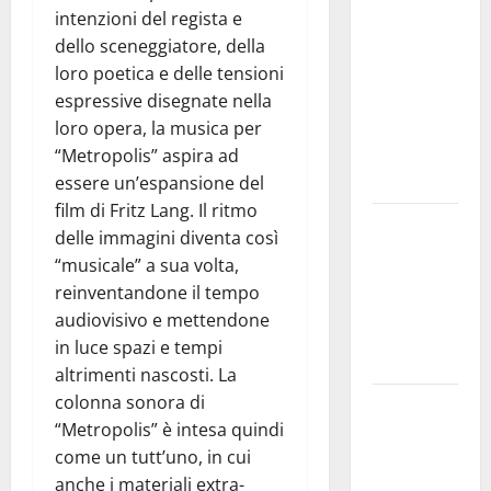
Pasquasia:
intenzioni del regista e
uno dei più
dello sceneggiatore, della
grandi
loro poetica e delle tensioni
“Buchi
espressive disegnate nella
Neri” della
loro opera, la musica per
Regione
“Metropolis” aspira ad
Sicilia
essere un’espansione del
film di Fritz Lang. Il ritmo
Enna questa
delle immagini diventa così
sera al
“musicale” a sua volta,
piazzale
reinventandone il tempo
Euno “Il
audiovisivo e mettendone
Barbiere di
in luce spazi e tempi
Siviglia”
altrimenti nascosti. La
colonna sonora di
Previsioni
“Metropolis” è intesa quindi
Meteo
come un tutt’uno, in cui
Enna: Nuova
anche i materiali extra-
probabilità