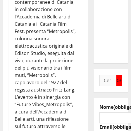
contemporanee di Catania,
incontra il
in collaborazione con
collega di
l’Accademia di Belle arti di
Caltanissetta
Catania e il Catania Film
Walter
Fest, presenta “Metropolis”,
Tesauro
colonna sonora
“Sinergia
elettroacustica originale di
tra i due
Edison Studio, eseguita dal
territori”
vivo, durante la proiezione
del più visionario tra i film
muti, “Metropolis”,
Ricerca
capolavoro del 1927 del
per:
regista austriaco Fritz Lang.
L’evento è in sinergia con
“Future Vibes_Metropolis”,
Nome
(obblig
a cura dell’Accademia di
Belle arti, una riflessione
sul futuro attraverso le
Email
(obbliga